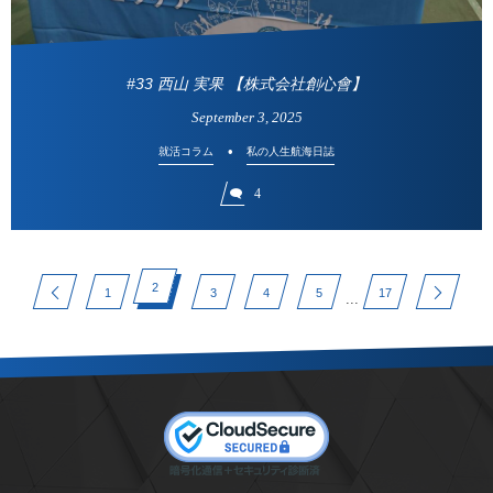
#33 西山 実果 【株式会社創心會】
September
3
,
2025
就活コラム
私の人生航海日誌
4
2
1
3
4
5
17
...