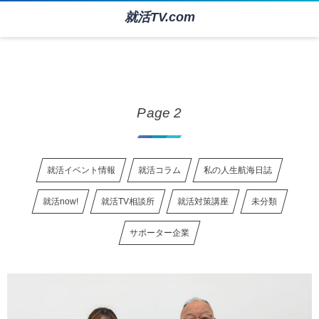
就活TV.com
HOME
Page 2
Page 2
就活イベント情報
就活コラム
私の人生航海日誌
就活now!
就活TV相談所
就活対策講座
未分類
サポーター企業