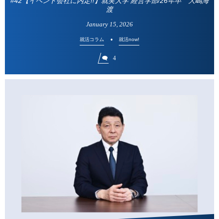
#42【イベント会社に内定!!】就実大学 経営学部/26年卒 大嶋海
渡
January
15
,
2026
就活コラム
就活now!
4