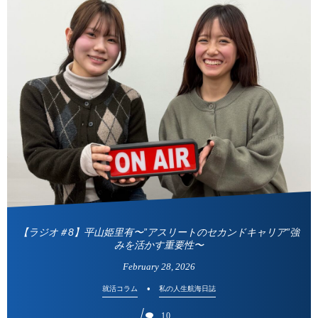
【ラジオ＃8】平山姫里有〜”アスリートのセカンドキャリア”強
みを活かす重要性〜
February
28
,
2026
就活コラム
私の人生航海日誌
10