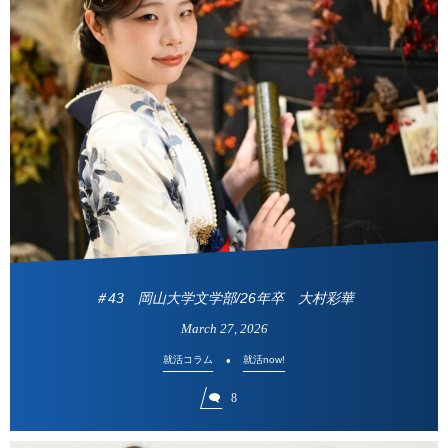
＃43 岡山大学文学部/26年卒 大村彩華
March
27
,
2026
就活コラム
就活now!
8