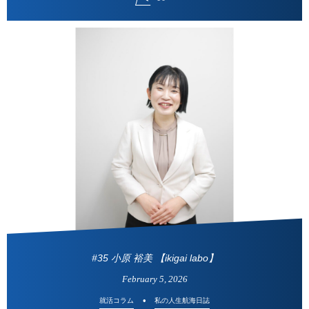
#35 小原 裕美 【ikigai labo】
February
5
,
2026
就活コラム
私の人生航海日誌