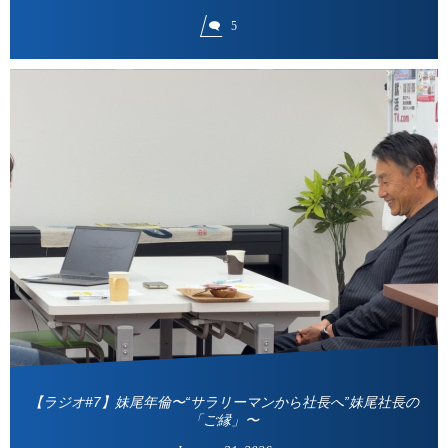
5
【ラジオ#7】妹尾年倫〜“サラリーマンから社長へ”妹尾社長の
「ご縁」〜