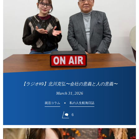
【ラジオ#9】北川克弘〜会社の意義と人の意義〜
March
31
,
2026
就活コラム
私の人生航海日誌
6