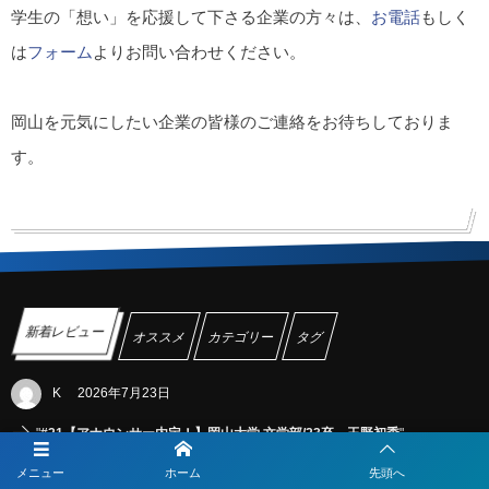
学生の「想い」を応援して下さる企業の方々は、
お電話
もしく
は
フォーム
よりお問い合わせください。
岡山を元気にしたい企業の皆様のご連絡をお待ちしておりま
す。
新着レビュー
オススメ
カテゴリー
タグ
K
2026年7月23日
"
#21【アナウンサー内定！】岡山大学 文学部/23卒 玉野初季
"
飾らずありのままの自分で就活をすることは、実は一番難しいこと
メニュー
ホーム
先頭へ