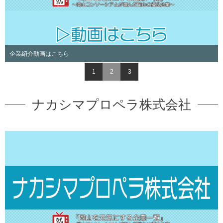
ら
両備グループ インター
1
2
3
ナカシマプロペラ株式会社