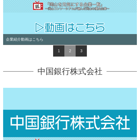
介動画はこちら
ライフデザ
1
2
3
中国銀行株式会社