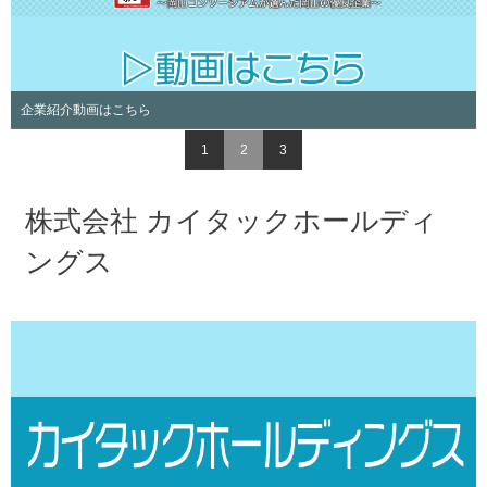
はこちら
ナカシマプロペラ
1
2
3
株式会社 カイタックホールディ
ングス