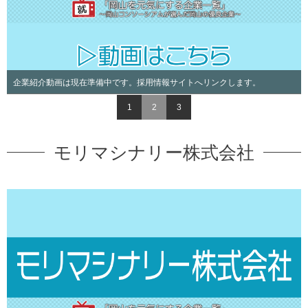
介動画は現在準備中です。採用情報サイトへリンクします。
中国銀行株
1
2
3
モリマシナリー株式会社