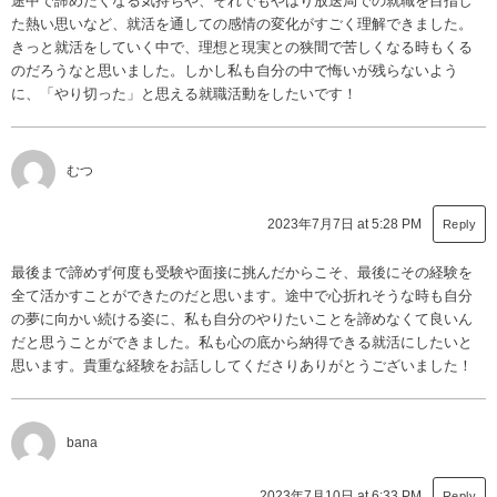
途中で諦めたくなる気持ちや、それでもやはり放送局での就職を目指し
た熱い思いなど、就活を通しての感情の変化がすごく理解できました。
きっと就活をしていく中で、理想と現実との狭間で苦しくなる時もくる
のだろうなと思いました。しかし私も自分の中で悔いが残らないよう
に、「やり切った」と思える就職活動をしたいです！
むつ
2023年7月7日 at 5:28 PM
Reply
最後まで諦めず何度も受験や面接に挑んだからこそ、最後にその経験を
全て活かすことができたのだと思います。途中で心折れそうな時も自分
の夢に向かい続ける姿に、私も自分のやりたいことを諦めなくて良いん
だと思うことができました。私も心の底から納得できる就活にしたいと
思います。貴重な経験をお話ししてくださりありがとうございました！
bana
2023年7月10日 at 6:33 PM
Reply