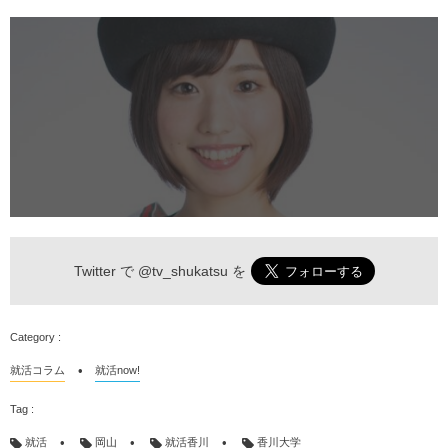
Twitter で
@tv_shukatsu
を
就活コラム
就活now!
就活
岡山
就活香川
香川大学