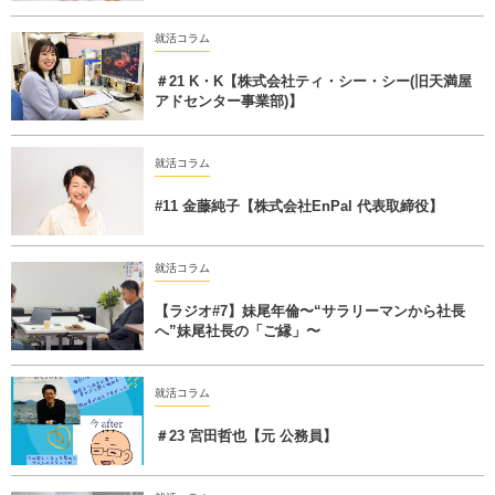
就活コラム
＃21 K・K【株式会社ティ・シー・シー(旧天満屋
アドセンター事業部)】
就活コラム
#11 金藤純子【株式会社EnPal 代表取締役】
就活コラム
【ラジオ#7】妹尾年倫〜“サラリーマンから社長
へ”妹尾社長の「ご縁」〜
就活コラム
＃23 宮田哲也【元 公務員】