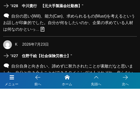
"
#28 中川貴行 【元大手製薬会社勤務】
"
自分の思い(Will)、能力(Can)、求められるもの(Must)を考えるという
お話しが印象的でした。自分が何をしたいのか、企業の求めている人材
は何なのかといっ...
K
2026年7月23日
"
#27 住野千絵【社会保険労務士】
"
自分自身と向き合い、諦めずに努力されたことが素敵だなと思いま
した。自分と向き合うことができるタイミングは人それぞれ、焦らない
で大丈夫という言葉も印象的でした。就...
メニュー
前へ
ホーム
先頭へ
次へ
K
2026年7月23日
"
#25 岡山商科大学経営学部会計専門コース/23卒 山口瑞稀【(株)カイタック
ホールディングス 管理統括室 ITソリューション部】
"
努力・行動力に圧倒されました。人と違う道を歩むときは、責任も
覚悟も必要で大変であっただろうと思います。ですが、たくさんの努力
によって自分の目指すところへ向かって...