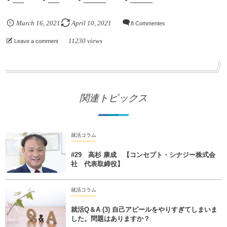
March
16
,
2021
April
10
,
2021
8 Commentes
11230 views
Leave a comment
関連トピックス
就活コラム
#29 高杉 康成 【コンセプト・シナジー株式会
社 代表取締役】
就活コラム
就活Q＆A (3) 自己アピールをやりすぎてしまいま
した。問題はありますか？