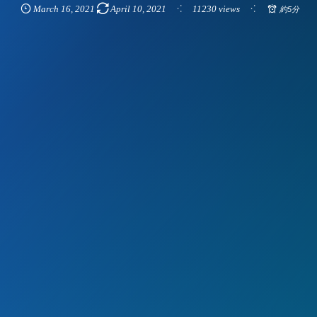
March
16
,
2021
April
10
,
2021
11230 views
約5分