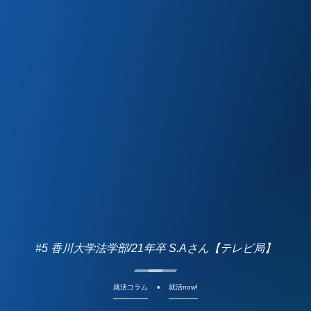
#5 香川大学法学部/21年卒 S.Aさん【テレビ局】
就活コラム
就活now!