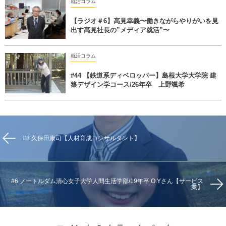
就活コラム
【ラジオ＃6】高見幸義〜働きながらやりがいを見
出す高見社長の”メディア就活”〜
就活コラム
#44 【鉄道系ディベロッパー】島根大学大学院 建
築デザイン学コース/26年卒 上野颯希
#8 久保田康司【人材育成コンサルタント】
#6 ノートルダム清心女子大学人間生活学部/19年卒 O.Yさん【サービス
業】