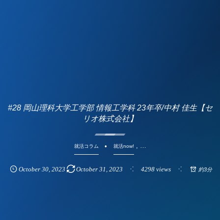
#28 岡山理科大学工学部 情報工学科 23年卒/中村 佳生【セ
リオ株式会社】
, …
就活コラム
就活now!
October
30
,
2023
October
31
,
2023
4298 views
約3分