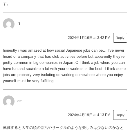
す。
f.t
2024年1月16日 at 3:42 PM
Reply
honestly i was amazed at how social Japanese jobs can be… I’ve never
heard of a company that has club activities before but apparently they’re
pretty common in big companies in Japan :O I think a job where you can
have fun and socialise a lot with your coworkers is the best. I think some
jobs are probably very isolating so working somewhere where you enjoy
yourself must be very fulfilling
em
2024年4月19日 at 4:13 PM
Reply
就職すると大学の頃の部活やサークルのような楽しみは少ないのかなと