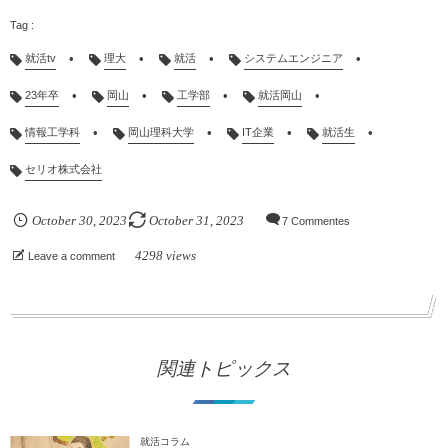
就活tv
理大
就活
システムエンジニア
23年卒
岡山
工学部
就活岡山
情報工学科
岡山理科大学
IT企業
就活生
セリオ株式会社
October
30
,
2023
October
31
,
2023
7 Commentes
4298 views
Leave a comment
関連トピックス
就活コラム