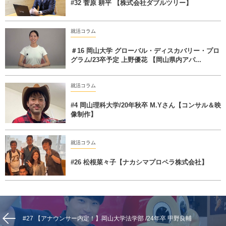
#32 菅原 耕平 【株式会社ダブルツリー】
就活コラム
＃16 岡山大学 グローバル・ディスカバリー・プロ
グラム/23卒予定 上野優花 【岡山県内アパ...
就活コラム
#4 岡山理科大学/20年秋卒 M.Yさん【コンサル＆映
像制作】
就活コラム
#26 松根菜々子【ナカシマプロペラ株式会社】
#27 【アナウンサー内定！】岡山大学法学部 /24年卒 甲野良輔