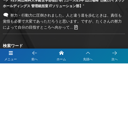
"
#25 岡山商科大学経営学部会計専門コース/23卒 山口瑞稀【(株)カイタック
ホールディングス 管理統括室 ITソリューション部】
"
努力・行動力に圧倒されました。人と違う道を歩むときは、責任も
覚悟も必要で大変であっただろうと思います。ですが、たくさんの努力
によって自分の目指すところへ向かって...
検索ワード
メニュー
前へ
ホーム
先頭へ
次へ
投稿タイプ
カテゴリー