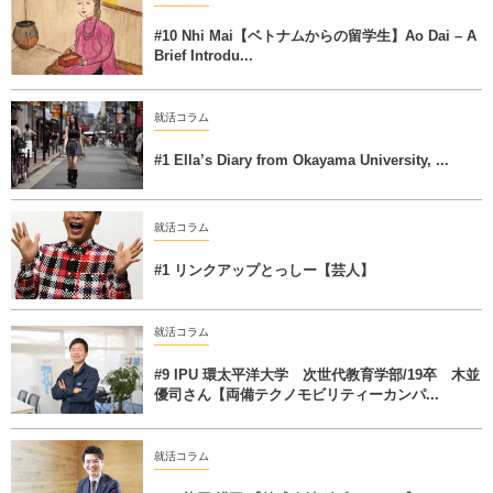
#10 Nhi Mai【ベトナムからの留学生】Ao Dai – A
Brief Introdu...
就活コラム
#1 Ella’s Diary from Okayama University, ...
就活コラム
#1 リンクアップとっしー【芸人】
就活コラム
#9 IPU 環太平洋大学 次世代教育学部/19卒 木並
優司さん【両備テクノモビリティーカンパ...
就活コラム