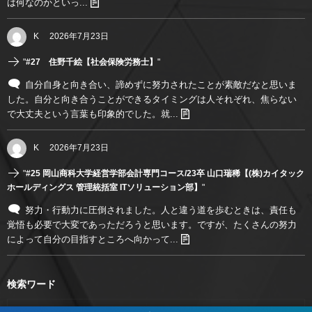
は何なのかといっ...
K
2026年7月23日
"
#27 住野千絵【社会保険労務士】
"
自分自身と向き合い、諦めずに努力されたことが素敵だなと思いま
した。自分と向き合うことができるタイミングは人それぞれ、焦らない
で大丈夫という言葉も印象的でした。就...
K
2026年7月23日
"
#25 岡山商科大学経営学部会計専門コース/23卒 山口瑞稀【(株)カイタック
ホールディングス 管理統括室 ITソリューション部】
"
努力・行動力に圧倒されました。人と違う道を歩むときは、責任も
覚悟も必要で大変であっただろうと思います。ですが、たくさんの努力
によって自分の目指すところへ向かって...
検索ワード