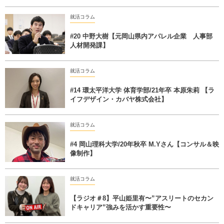
就活コラム
#20 中野大樹【元岡山県内アパレル企業 人事部
人材開発課】
就活コラム
#14 環太平洋大学 体育学部/21年卒 本原朱莉 【ラ
イフデザイン・カバヤ株式会社】
就活コラム
#4 岡山理科大学/20年秋卒 M.Yさん【コンサル＆映
像制作】
就活コラム
【ラジオ＃8】平山姫里有〜”アスリートのセカン
ドキャリア”強みを活かす重要性〜