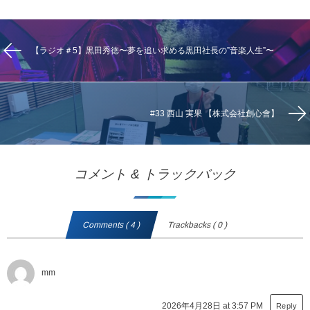
【ラジオ＃5】黒田秀徳〜夢を追い求める黒田社長の”音楽人生”〜
#33 西山 実果 【株式会社創心會】
コメント & トラックバック
Comments ( 4 )
Trackbacks ( 0 )
mm
2026年4月28日 at 3:57 PM
Reply