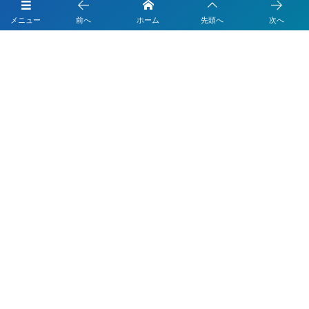
メニュー
前へ
ホーム
先頭へ
次へ
投稿タイプ
カテゴリー
タグ
&GENMAI
21卒
23卒
23年卒
24卒
25卒
26卒
27卒
4回生
Ao Dai
EPOK
IPU
ITソリューション
IT企業
JTB
すべて
いずれか
LUGZ ENTERTAINMENT
Lugz&Jera
MBA
SE
serio
TCC
Web交流会
Web説明会
web面接
期間