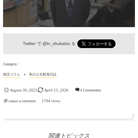
Twitter で
@tv_shukatsu
を
就活コラム
私の人生航海日誌
August
30
,
2025
April
13
,
2026
4 Commentes
1704 views
Leave a comment
関連トピックス