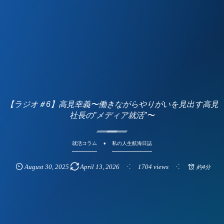
【ラジオ＃6】高見幸義〜働きながらやりがいを見出す高見
社長の”メディア就活”〜
就活コラム
私の人生航海日誌
August
30
,
2025
April
13
,
2026
1704 views
約4分