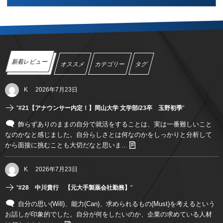
新着レビュー
オススメ
カテゴリー
タグ
K
2026年7月23日
"
#21【アナウンサー内定！】岡山大学 文学部/23卒 玉野初季
"
飾らずありのままの自分で就活をすることは、実は一番難しいこと
なのかなと感じました。自分らしさとは何なのかをしっかりと分析して
から面接に挑むことも大切だなと思いま...
K
2026年7月23日
"
#28 中川貴行 【元大手製薬会社勤務】
"
自分の思い(Will)、能力(Can)、求められるもの(Must)を考えるという
お話しが印象的でした。自分が何をしたいのか、企業の求めている人材