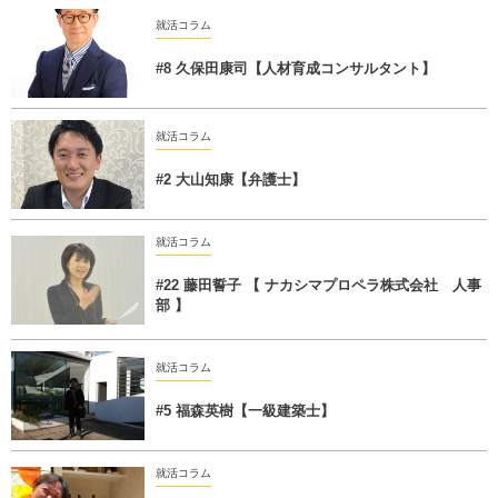
就活コラム
#8 久保田康司【人材育成コンサルタント】
就活コラム
#2 大山知康【弁護士】
就活コラム
#22 藤田誓子 【 ナカシマプロペラ株式会社 人事
部 】
就活コラム
#5 福森英樹【一級建築士】
就活コラム