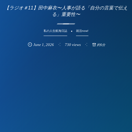
【ラジオ＃11】田中麻衣〜人事が語る「自分の言葉で伝え
る」重要性〜
私の人生航海日誌
就活now!
June
1
,
2026
730 views
約5分