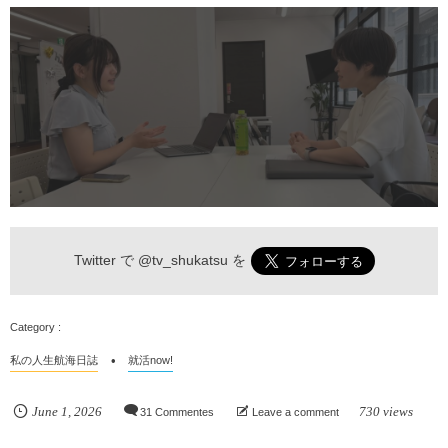
Twitter で
@tv_shukatsu
を
私の人生航海日誌
就活now!
June
1
,
2026
730 views
31 Commentes
Leave a comment