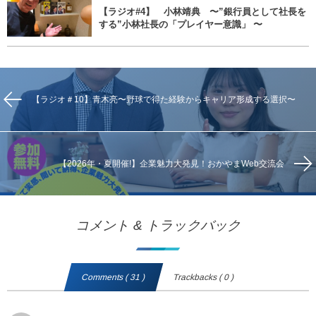
【ラジオ#4】 小林靖典 〜”銀行員として社長を
する”小林社長の「プレイヤー意識」 〜
【ラジオ＃10】青木亮〜野球で得た経験からキャリア形成する選択〜
【2026年・夏開催!】企業魅力大発見！おかやまWeb交流会
コメント & トラックバック
Comments ( 31 )
Trackbacks ( 0 )