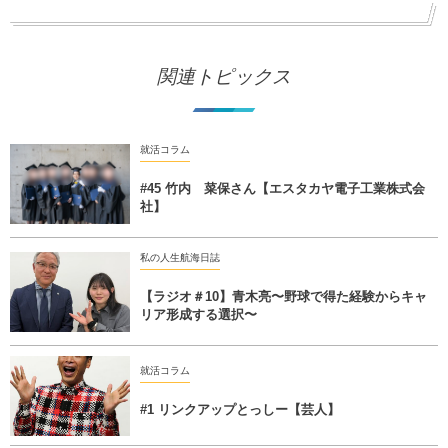
関連トピックス
就活コラム
#45 竹内 菜保さん【エスタカヤ電子工業株式会
社】
私の人生航海日誌
【ラジオ＃10】青木亮〜野球で得た経験からキャ
リア形成する選択〜
就活コラム
#1 リンクアップとっしー【芸人】