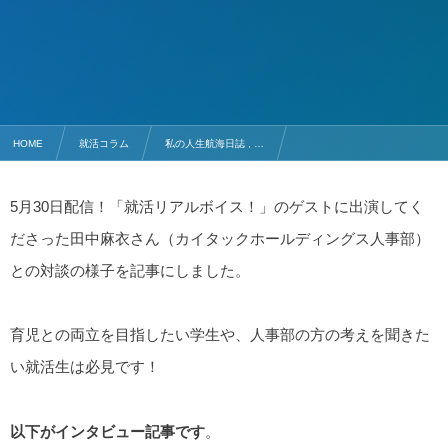
HOME
就活コラム
私の人生航海日誌 , …
【ラジオ＃11】田中麻衣〜人事が語る「自分の言葉で伝える」重要性〜
5月30日配信！「就活リアルボイス！」のゲストに出演してく
ださった田中麻衣さん（カイタックホールディングス人事部）
との対談の様子を記事にしました。
育児との両立を目指したい学生や、人事部の方の考えを聞きた
い就活生は必見です！
以下がインタビュー記事です
。