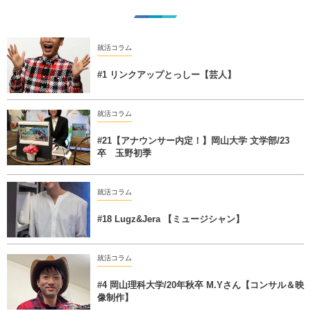
就活コラム
#1 リンクアップとっしー【芸人】
就活コラム
#21【アナウンサー内定！】岡山大学 文学部/23
卒 玉野初季
就活コラム
#18 Lugz&Jera 【ミュージシャン】
就活コラム
#4 岡山理科大学/20年秋卒 M.Yさん【コンサル＆映
像制作】