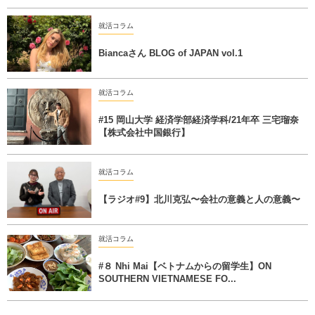
就活コラム
Biancaさん BLOG of JAPAN vol.1
就活コラム
#15 岡山大学 経済学部経済学科/21年卒 三宅瑠奈
【株式会社中国銀行】
就活コラム
【ラジオ#9】北川克弘〜会社の意義と人の意義〜
就活コラム
#８ Nhi Mai【ベトナムからの留学生】ON
SOUTHERN VIETNAMESE FO...