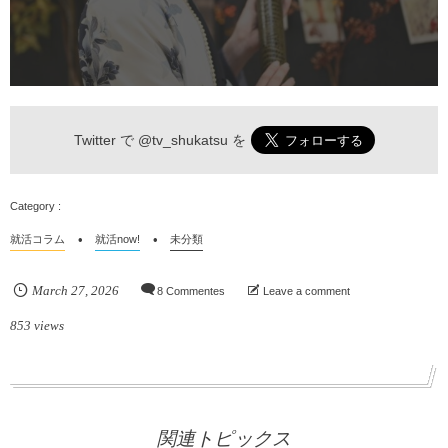
Twitter で
@tv_shukatsu
を
就活コラム
就活now!
未分類
March
27
,
2026
8 Commentes
Leave a comment
853 views
関連トピックス