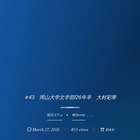
＃43 岡山大学文学部/26年卒 大村彩華
, …
就活コラム
就活now!
March
27
,
2026
853 views
約4分