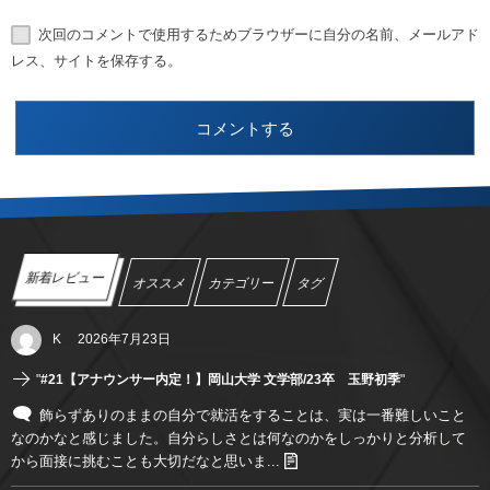
次回のコメントで使用するためブラウザーに自分の名前、メールアド
レス、サイトを保存する。
新着レビュー
オススメ
カテゴリー
タグ
K
2026年7月23日
"
#21【アナウンサー内定！】岡山大学 文学部/23卒 玉野初季
"
飾らずありのままの自分で就活をすることは、実は一番難しいこと
なのかなと感じました。自分らしさとは何なのかをしっかりと分析して
から面接に挑むことも大切だなと思いま...