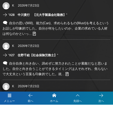
K
2026年7月23日
"
#28 中川貴行 【元大手製薬会社勤務】
"
自分の思い(Will)、能力(Can)、求められるもの(Must)を考えるという
お話しが印象的でした。自分が何をしたいのか、企業の求めている人材
は何なのかといっ...
K
2026年7月23日
"
#27 住野千絵【社会保険労務士】
"
自分自身と向き合い、諦めずに努力されたことが素敵だなと思いま
した。自分と向き合うことができるタイミングは人それぞれ、焦らない
で大丈夫という言葉も印象的でした。就...
K
2026年7月23日
"
#25 岡山商科大学経営学部会計専門コース/23卒 山口瑞稀【(株)カイタック
ホールディングス 管理統括室 ITソリューション部】
"
メニュー
前へ
ホーム
先頭へ
次へ
努力・行動力に圧倒されました。人と違う道を歩むときは、責任も