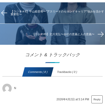
【ラジオ＃8】平山姫里有〜”アスリートのセカンドキャリア”強みを活かす
重要性〜
【ラジオ#9】北川克弘〜会社の意義と人の意義〜
コメント & トラックバック
Comments ( 8 )
Trackbacks ( 0 )
N
2026年4月2日 at 5:14 PM
Reply