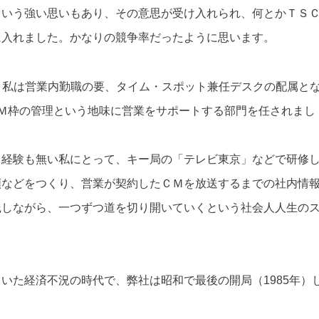
という強い思いもあり、その意思が受け入れられ、何とかＴＳ
に入れました。かなりの競争率だったように思います。
、私は営業内勤職の要、タイム・スポット兼任デスクの配属と
Ｍ枠の管理という地味に営業をサポートする部門を任されまし
も経験も無い私にとって、キー局の「テレビ東京」などで研修
類などをつくり、営業が契約したＣＭを放送するまでの社内情
践しながら、一つずつ道を切り開いていくという社会人人生の
いた経済不況の時代で、弊社は昭和で最後の開局（1985年）