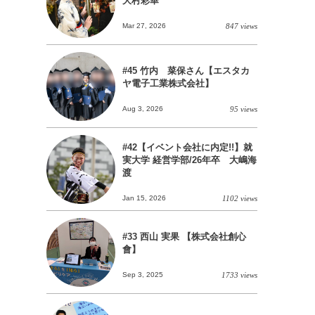
大村彩華
Mar 27, 2026
847 views
#45 竹内 菜保さん【エスタカ
ヤ電子工業株式会社】
Aug 3, 2026
95 views
#42【イベント会社に内定!!】就
実大学 経営学部/26年卒 大嶋海
渡
Jan 15, 2026
1102 views
#33 西山 実果 【株式会社創心
會】
Sep 3, 2025
1733 views