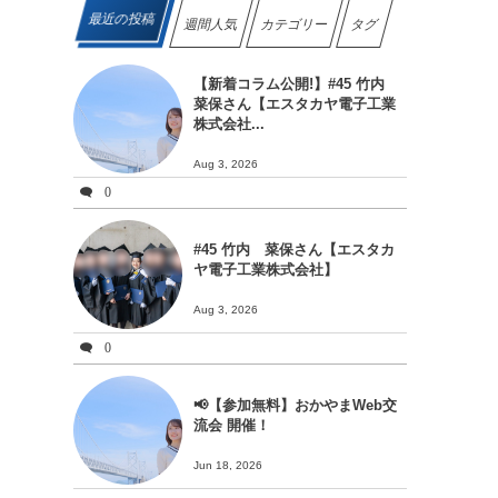
最近の投稿
週間人気
カテゴリー
タグ
【新着コラム公開!】#45 竹内
菜保さん【エスタカヤ電子工業
株式会社...
Aug 3, 2026
0
#45 竹内 菜保さん【エスタカ
ヤ電子工業株式会社】
Aug 3, 2026
0
）
📢【参加無料】おかやまWeb交
流会 開催！
Jun 18, 2026