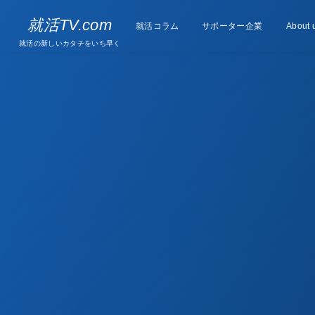
Supporter
就活TV.com
就活コラム
Column
サポーター企業
About 
companies
就活の新しいカタチをいち早く