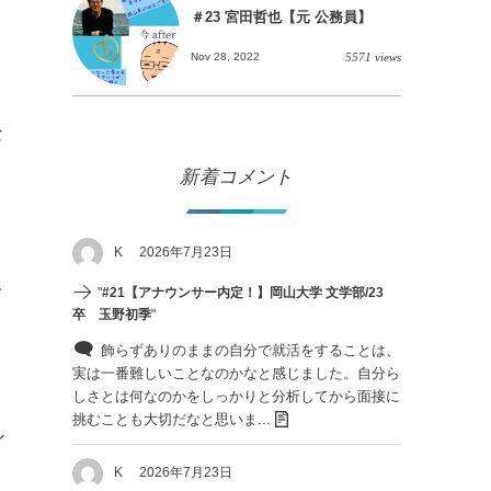
＃23 宮田哲也【元 公務員】
Ｃ
Nov 28, 2022
5571 views
な
新着コメント
し
K
2026年7月23日
報
"
#21【アナウンサー内定！】岡山大学 文学部/23
卒 玉野初季
"
ス
飾らずありのままの自分で就活をすることは、
実は一番難しいことなのかなと感じました。自分ら
しさとは何なのかをしっかりと分析してから面接に
挑むことも大切だなと思いま...
し
K
2026年7月23日