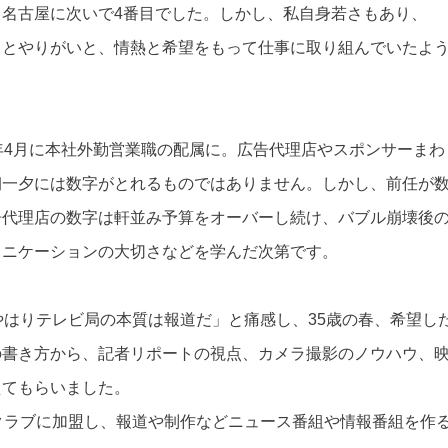
名古屋に次いで4番目でした。しかし、私自身若さもあり、
りとやりがいと、情熱と希望をもって仕事に取り組んでいたよ
年4月に本社外勤営業職の配属に。広告代理店やスポンサーまわ
朝一夕には数字がとれるものではありません。しかし、前任が
告代理店の数字は軒並み予算をオーバーし続け、バブル崩壊後
ュニケーションの大切さなどを学んだ次第です。
やはりテレビ局の本質は報道だ」と痛感し、35歳の春、希望し
の書き方から、記者リポートの視点、カメラ撮影のノウハウ、
えてもらいました。
クラブに加盟し、報道や制作などニュース番組や情報番組を作