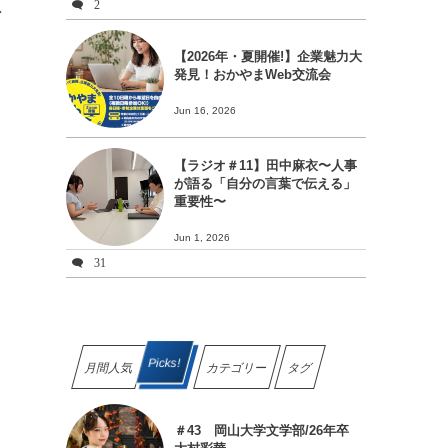
思
2
【2026年・夏開催!】企業魅力大
発見！おかやまWeb交流会
Jun 16, 2026
【ラジオ＃11】田中麻衣〜人事
が語る「自分の言葉で伝える」
重要性〜
Jun 1, 2026
31
Picks!
月間人気
カテゴリー
タグ
＃43 岡山大学文学部/26年卒