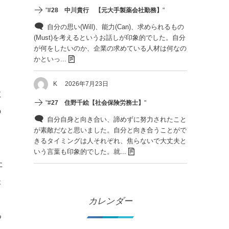
"
#28 中川貴行 【元大手製薬会社勤務】
"
う
自分の思い(Will)、能力(Can)、求められるもの
(Must)を考えるというお話しが印象的でした。自分
が何をしたいのか、企業の求めている人材は何なの
かといっ...
K
2026年7月23日
数
"
#27 住野千絵【社会保険労務士】
"
の
自分自身と向き合い、諦めずに努力されたこと
が素敵だなと思いました。自分と向き合うことがで
きるタイミングは人それぞれ、焦らないで大丈夫と
いう言葉も印象的でした。就...
た
映
カレンダー
る