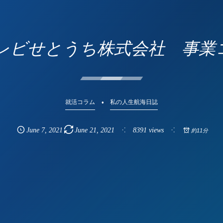
【テレビせとうち株式会社 事
就活コラム
私の人生航海日誌
June
7
,
2021
June
21
,
2021
8391 views
約11分