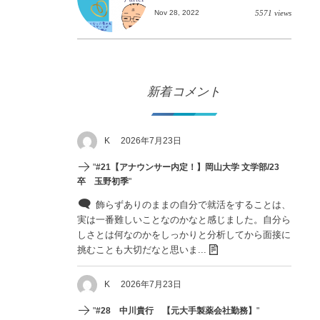
Nov 28, 2022
5571 views
新着コメント
K
2026年7月23日
"
#21【アナウンサー内定！】岡山大学 文学部/23
卒 玉野初季
"
飾らずありのままの自分で就活をすることは、
実は一番難しいことなのかなと感じました。自分ら
しさとは何なのかをしっかりと分析してから面接に
挑むことも大切だなと思いま...
K
2026年7月23日
"
#28 中川貴行 【元大手製薬会社勤務】
"