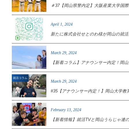
＃37【岡山県警内定】大阪産業大学国際学
April
1
,
2024
新たに株式会社せとのわ様が岡山の就活
March
29
,
2024
【新着コラム】アナウンサー内定！岡山大
就活コラム
March
29
,
2024
#35【アナウンサー内定！】岡山大学教育
February
13
,
2024
【新着情報】就活TVと岡山うらじゃ連