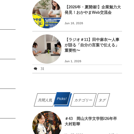
【2026年・夏開催!】企業魅力大
発見！おかやまWeb交流会
Jun 16, 2026
【ラジオ＃11】田中麻衣〜人事
が語る「自分の言葉で伝える」
重要性〜
Jun 1, 2026
31
Picks!
月間人気
カテゴリー
タグ
＃43 岡山大学文学部/26年卒
大村彩華