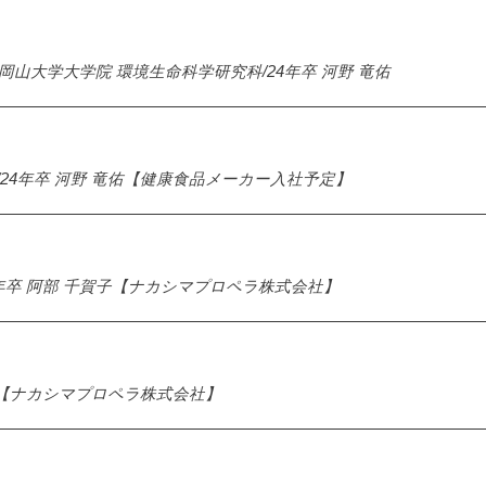
山大学大学院 環境生命科学研究科/24年卒 河野 竜佑
/24年卒 河野 竜佑【健康食品メーカー入社予定】
23年卒 阿部 千賀子【ナカシマプロペラ株式会社】
賀子【ナカシマプロペラ株式会社】