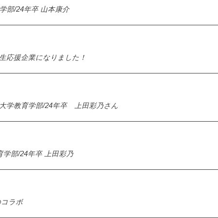
部/24年卒 山本康介
生応援企業になりました！
学教育学部/24年卒 上田彩乃さん
学部/24年卒 上田彩乃
のコラボ