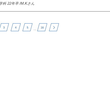
 22年卒 /M.Kさん
3
4
5
16
...