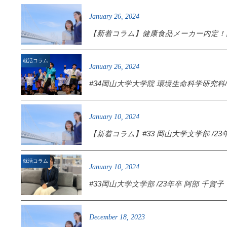
January
26
,
2024
【新着コラム】健康食品メーカー内定！岡
就活コラム
January
26
,
2024
#34岡山大学大学院 環境生命科学研究科
January
10
,
2024
【新着コラム】#33 岡山大学文学部 /
就活コラム
January
10
,
2024
#33岡山大学文学部 /23年卒 阿部 千
December
18
,
2023