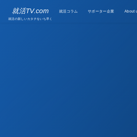
Supporter
就活TV.com
就活コラム
Column
サポーター企業
About 
companies
就活の新しいカタチをいち早く