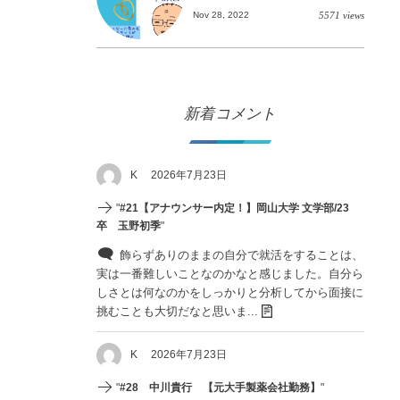
Nov 28, 2022
5571 views
新着コメント
K
2026年7月23日
"
#21【アナウンサー内定！】岡山大学 文学部/23
卒 玉野初季
"
飾らずありのままの自分で就活をすることは、
実は一番難しいことなのかなと感じました。自分ら
しさとは何なのかをしっかりと分析してから面接に
挑むことも大切だなと思いま...
K
2026年7月23日
"
#28 中川貴行 【元大手製薬会社勤務】
"