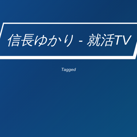
信長ゆかり - 就活TV
Tagged