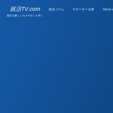
Supporter
就活TV.com
就活コラム
Column
サポーター企業
About 
companies
就活の新しいカタチをいち早く