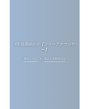
#3 信長ゆかり【フリーアナウンサ
ー】
就活コラム
私の人生航海日誌