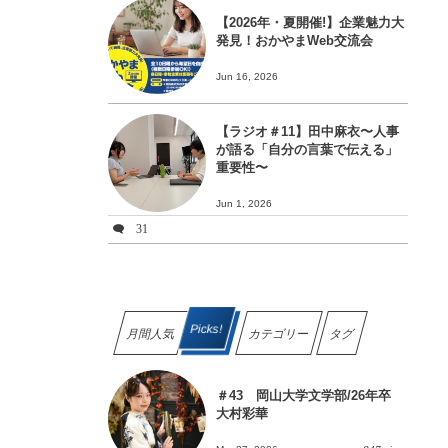
【2026年・夏開催!】企業魅力大
発見！おかやまWeb交流会
Jun 16, 2026
【ラジオ＃11】田中麻衣〜人事
が語る「自分の言葉で伝える」
重要性〜
Jun 1, 2026
31
Picks!
月間人気
カテゴリー
タグ
＃43 岡山大学文学部/26年卒
大村彩華