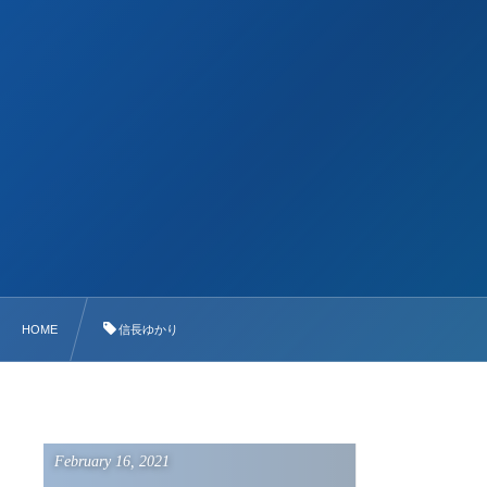
HOME
信長ゆかり
February
16
,
2021