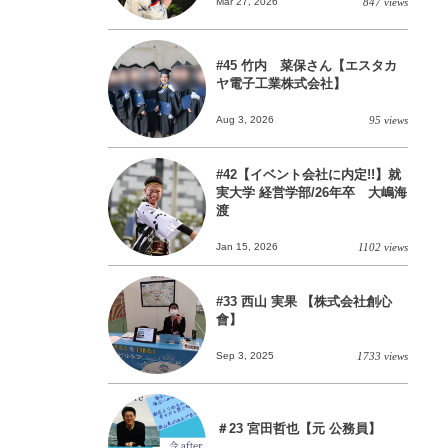
Mar 27, 2026
847 views
#45 竹内 菜保さん【エスタカ
ヤ電子工業株式会社】
Aug 3, 2026
95 views
#42【イベント会社に内定!!】就
実大学 経営学部/26年卒 大嶋海
渡
Jan 15, 2026
1102 views
#33 西山 実果 【株式会社創心
會】
Sep 3, 2025
1733 views
＃23 宮田哲也【元 公務員】