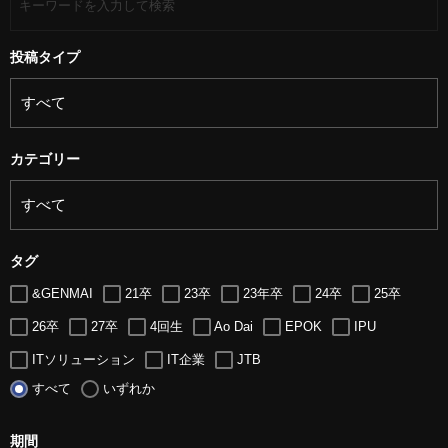
投稿タイプ
カテゴリー
タグ
&GENMAI
21卒
23卒
23年卒
24卒
25卒
26卒
27卒
4回生
Ao Dai
EPOK
IPU
ITソリューション
IT企業
JTB
すべて
いずれか
LUGZ ENTERTAINMENT
Lugz&Jera
MBA
SE
serio
TCC
Web交流会
Web説明会
web面接
期間