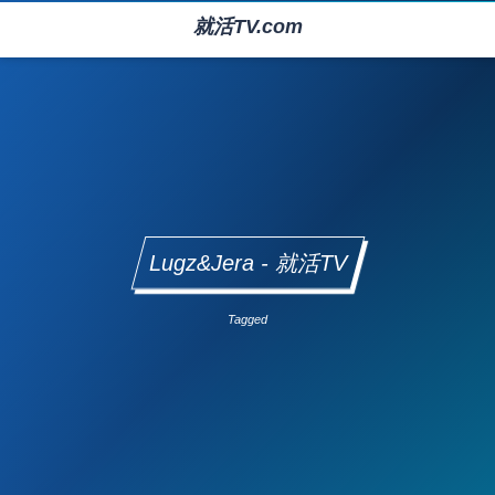
就活TV.com
Lugz&Jera - 就活TV
Tagged