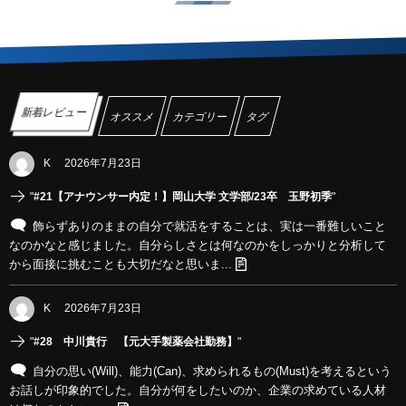
新着レビュー
オススメ
カテゴリー
タグ
K
2026年7月23日
"
#21【アナウンサー内定！】岡山大学 文学部/23卒 玉野初季
"
飾らずありのままの自分で就活をすることは、実は一番難しいこと
なのかなと感じました。自分らしさとは何なのかをしっかりと分析して
から面接に挑むことも大切だなと思いま...
K
2026年7月23日
"
#28 中川貴行 【元大手製薬会社勤務】
"
自分の思い(Will)、能力(Can)、求められるもの(Must)を考えるという
お話しが印象的でした。自分が何をしたいのか、企業の求めている人材