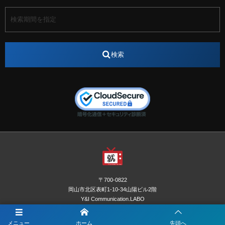
アート
アイスダンス選手
アステラス製薬
アナウンサー
アナウンサー内定
アパレル
インターンシップ
インフルエンサー
うらじゃ
検索
エスタカヤ
えすたかや
エスタカヤ電子工業
エンジニア
エンジニアリング
おかやまWeb交流会
おしゃれ
オンライン
カイタック
キーエンス
キーエンス流性弱説経営
キーエンス解剖
キャリアチェンジ
クリスマス
コンセプトシナジー
サッカー
サ活
システムエンジニア
ズーム配信
セリオ株式会社
セレクトショップ
ダンサー
デザイン
テレビ
テレビせとうち
テレビマン
テレビ局
〒700-0822
ナカシマプロペラ
ナカシマプロペラ株式会社
岡山市北区表町1-10-34山陽ビル2階
Y&I Communication.LABO
ノートルダム
ノートルダム清心
お電話でのお問合わせはこちら
ノートルダム清心女子大学
パーソナルカラー診断
メニュー
ホーム
先頭へ