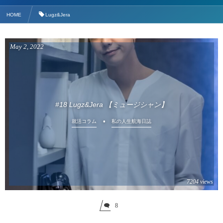
HOME
Lugz&Jera
May
2
,
2022
#18 Lugz&Jera 【ミュージシャン】
就活コラム
私の人生航海日誌
7204 views
8