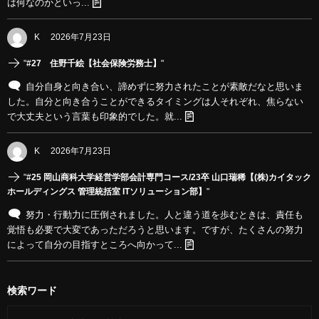
は何なのかといっ...
K
2026年7月23日
"
#27 住野千絵【社会保険労務士】
"
自分自身と向き合い、諦めずに努力されたことが素敵だなと思いま
した。自分と向き合うことができるタイミングは人それぞれ、焦らない
で大丈夫という言葉も印象的でした。就...
K
2026年7月23日
"
#25 岡山商科大学経営学部会計専門コース/23卒 山口瑞稀【(株)カイタック
ホールディングス 管理統括室 ITソリューション部】
"
努力・行動力に圧倒されました。人と違う道を歩むときは、責任も
覚悟も必要で大変であっただろうと思います。ですが、たくさんの努力
によって自分の目指すところへ向かって...
検索ワード