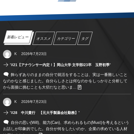
新着レビュー
オススメ
カテゴリー
タグ
K
2026年7月23日
"
#21【アナウンサー内定！】岡山大学 文学部/23卒 玉野初季
"
飾らずありのままの自分で就活をすることは、実は一番難しいこと
なのかなと感じました。自分らしさとは何なのかをしっかりと分析して
から面接に挑むことも大切だなと思いま...
K
2026年7月23日
"
#28 中川貴行 【元大手製薬会社勤務】
"
自分の思い(Will)、能力(Can)、求められるもの(Must)を考えるという
お話しが印象的でした。自分が何をしたいのか、企業の求めている人材