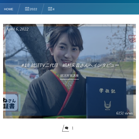
HOME
2022
4
April
6
,
2022
＃18 就活TV二代目 嶋村采音さんへインタビュー
就活対策講座
6151 views
1