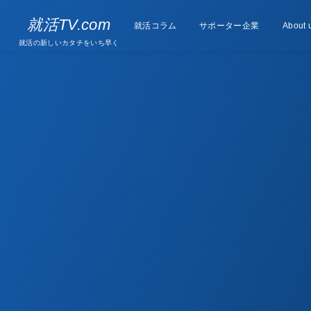
Supporter
就活TV.com
就活コラム
Column
サポーター企業
About 
companies
就活の新しいカタチをいち早く