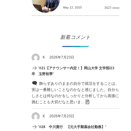
May 12, 2025
5623 views
新着コメント
K
2026年7月23日
"
#21【アナウンサー内定！】岡山大学 文学部/23
卒 玉野初季
"
飾らずありのままの自分で就活をすることは、
実は一番難しいことなのかなと感じました。自分ら
しさとは何なのかをしっかりと分析してから面接に
挑むことも大切だなと思いま...
K
2026年7月23日
"
#28 中川貴行 【元大手製薬会社勤務】
"