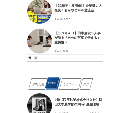
【2026年・夏開催!】企業魅力大
発見！おかやまWeb交流会
Jun 16, 2026
【ラジオ＃11】田中麻衣〜人事
が語る「自分の言葉で伝える」
重要性〜
Jun 1, 2026
31
Picks!
月間人気
カテゴリー
タグ
#40【院庄林業株式会社入社】岡
山大学農学部/23年卒 森脇唯帆