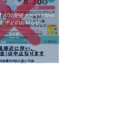
8/30開催 おかやまWeb
会 中止のお知らせ
未分類