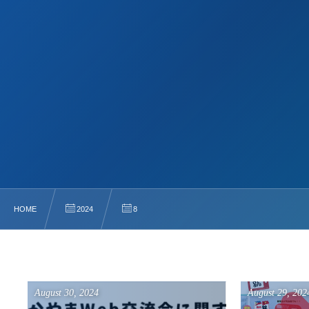
HOME
2024
8
August
30
,
2024
August
29
,
202