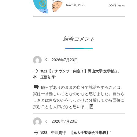
Nov 28, 2022
5571 views
新着コメント
K
2026年7月23日
"
#21【アナウンサー内定！】岡山大学 文学部/23
卒 玉野初季
"
飾らずありのままの自分で就活をすることは、
実は一番難しいことなのかなと感じました。自分ら
しさとは何なのかをしっかりと分析してから面接に
挑むことも大切だなと思いま...
K
2026年7月23日
"
#28 中川貴行 【元大手製薬会社勤務】
"