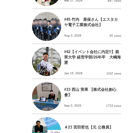
Mar 27, 2026
847 views
#45 竹内 菜保さん【エスタカ
ヤ電子工業株式会社】
Aug 3, 2026
95 views
#42【イベント会社に内定!!】就
実大学 経営学部/26年卒 大嶋海
渡
Jan 15, 2026
1102 views
#33 西山 実果 【株式会社創心
會】
Sep 3, 2025
1733 views
＃23 宮田哲也【元 公務員】