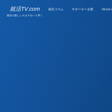
Supporter
就活TV.com
就活コラム
Column
サポーター企業
About 
companies
就活の新しいカタチをいち早く