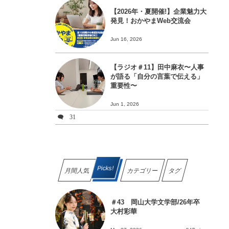
【2026年・夏開催!】企業魅力大
発見！おかやまWeb交流会
Jun 16, 2026
【ラジオ＃11】田中麻衣〜人事
が語る「自分の言葉で伝える」
重要性〜
Jun 1, 2026
31
Picks!
月間人気
カテゴリー
タグ
＃43 岡山大学文学部/26年卒
大村彩華