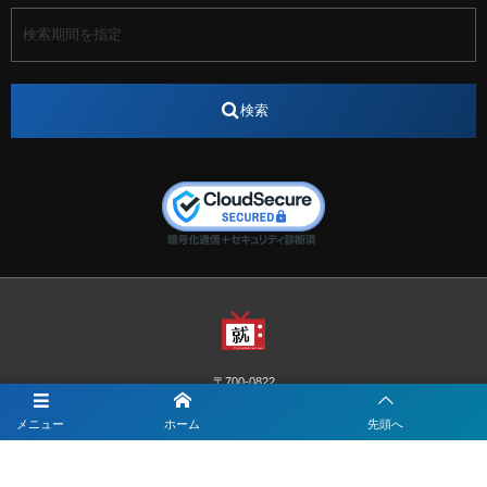
アート
アイスダンス選手
アステラス製薬
アナウンサー
アナウンサー内定
アパレル
インターンシップ
インフルエンサー
うらじゃ
検索
エスタカヤ
えすたかや
エスタカヤ電子工業
エンジニア
エンジニアリング
おかやまWeb交流会
おしゃれ
オンライン
カイタック
キーエンス
キーエンス流性弱説経営
キーエンス解剖
キャリアチェンジ
クリスマス
コンセプトシナジー
サッカー
サ活
システムエンジニア
ズーム配信
セリオ株式会社
セレクトショップ
ダンサー
デザイン
テレビ
テレビせとうち
テレビマン
テレビ局
〒700-0822
ナカシマプロペラ
ナカシマプロペラ株式会社
岡山市北区表町1-10-34山陽ビル2階
Y&I Communication.LABO
メニュー
ホーム
先頭へ
ノートルダム
ノートルダム清心
お電話でのお問合わせはこちら
ノートルダム清心女子大学
パーソナルカラー診断