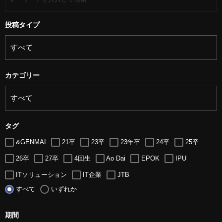
投稿タイプ
カテゴリー
タグ
&GENMAI
21卒
23卒
23年卒
24卒
25卒
26卒
27卒
4回生
Ao Dai
EPOK
IPU
ITソリューション
IT企業
JTB
すべて
いずれか
LUGZ ENTERTAINMENT
Lugz&Jera
MBA
SE
serio
TCC
Web交流会
Web説明会
web面接
期間