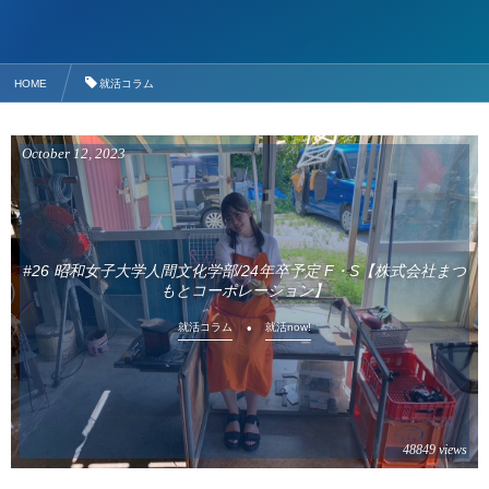
HOME
就活コラム
October
12
,
2023
#26 昭和女子大学人間文化学部/24年卒予定 F・S【株式会社まつ
もとコーポレーション】
就活コラム
就活now!
48849 views