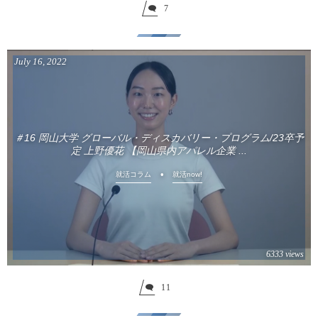
7
July
16
,
2022
＃16 岡山大学 グローバル・ディスカバリー・プログラム/23卒予
定 上野優花 【岡山県内アパレル企業 ...
就活コラム
就活now!
6333 views
11