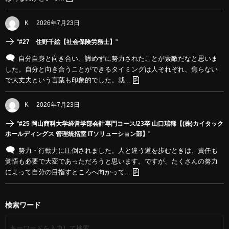
K
2026年7月23日
"
#27 住野千絵【社会保険労務士】
"
自分自身と向き合い、諦めずに努力されたことが素敵だなと思いま
した。自分と向き合うことができるタイミングは人それぞれ、焦らない
で大丈夫という言葉も印象的でした。就...
K
2026年7月23日
"
#25 岡山商科大学経営学部会計専門コース/23卒 山口瑞稀【(株)カイタック
ホールディングス 管理統括室 ITソリューション部】
"
努力・行動力に圧倒されました。人と違う道を歩むときは、責任も
覚悟も必要で大変であっただろうと思います。ですが、たくさんの努力
によって自分の目指すところへ向かって...
検索ワード