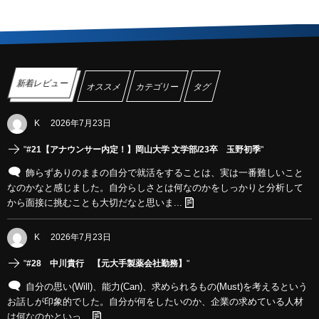
新着レビュー
オススメ
カテゴリー
タグ
K
2026年7月23日
"
#21【アナウンサー内定！】岡山大学 文学部/23卒 玉野初季
"
飾らずありのままの自分で就活をすることは、実は一番難しいこと
なのかなと感じました。自分らしさとは何なのかをしっかりと分析して
から面接に挑むことも大切だなと思いま...
K
2026年7月23日
"
#28 中川貴行 【元大手製薬会社勤務】
"
自分の思い(Will)、能力(Can)、求められるもの(Must)を考えるという
お話しが印象的でした。自分が何をしたいのか、企業の求めている人材
は何なのかといっ...