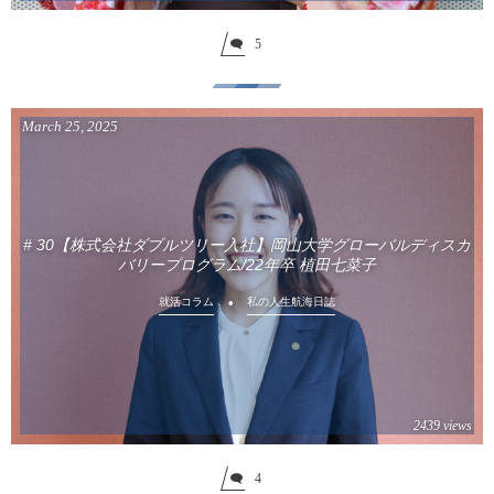
5
March
25
,
2025
# 30【株式会社ダブルツリー入社】岡山大学グローバルディスカ
バリープログラム/22年卒 植田七菜子
就活コラム
私の人生航海日誌
2439 views
4