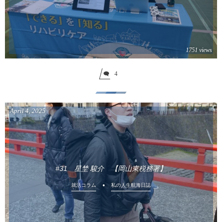
1751 views
4
April
4
,
2025
#31 星埜 駿介 【岡山東税務署】
就活コラム
私の人生航海日誌