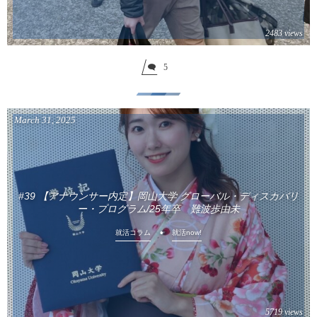
2483 views
5
March
31
,
2025
#39 【アナウンサー内定】岡山大学 グローバル・ディスカバリ
ー・プログラム/25年卒 難波歩由未
就活コラム
就活now!
5719 views