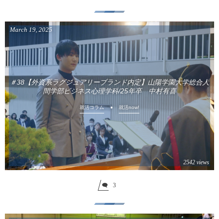
March
19
,
2025
＃38【外資系ラグジュアリーブランド内定】山陽学園大学総合人
間学部ビジネス心理学科/25年卒 中村有喜
就活コラム
就活now!
2542 views
3