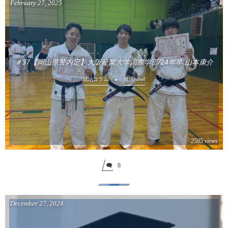
February
27
,
2025
＃37【岡山県警内定】大阪産業大学国際学部/24年卒 山本康介
就活コラム
就活now!
2505 views
8
December
27
,
2024