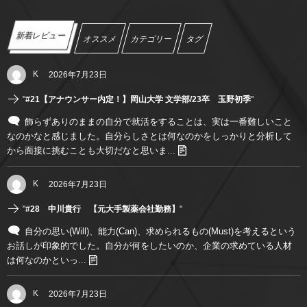
新着レビュー
オススメ
カテゴリー
タグ
K
2026年7月23日
"
#21【アナウンサー内定！】岡山大学 文学部/23卒 玉野初季
"
飾らずありのままの自分で就活をすることは、実は一番難しいこと
なのかなと感じました。自分らしさとは何なのかをしっかりと分析して
から面接に挑むことも大切だなと思いま...
K
2026年7月23日
"
#28 中川貴行 【元大手製薬会社勤務】
"
自分の思い(Will)、能力(Can)、求められるもの(Must)を考えるという
お話しが印象的でした。自分が何をしたいのか、企業の求めている人材
は何なのかといっ...
K
2026年7月23日