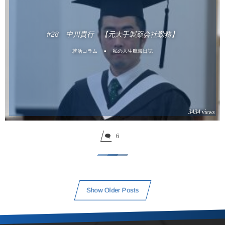
#28 中川貴行 【元大手製薬会社勤務】
就活コラム
私の人生航海日誌
3434 views
6
Show Older Posts