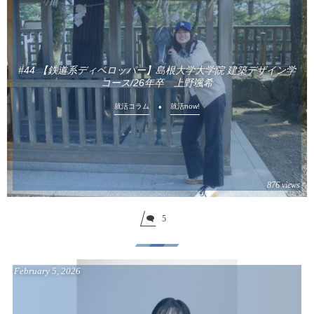
#44 【鉄道系ディベロッパー】島根大学大学院 建築デザイン学
コース/26年卒 上野颯希
就活コラム
就活now!
876 views
5
February
5
,
2026