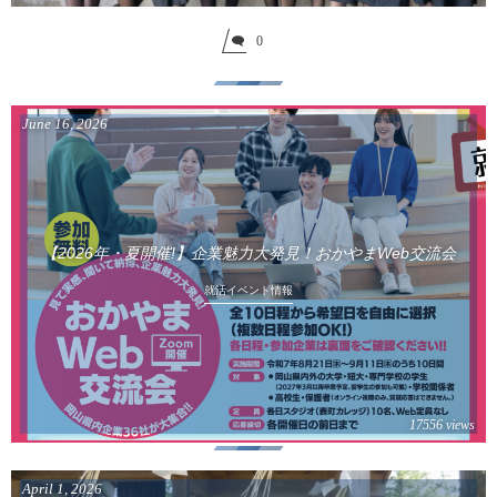
0
June
16
,
2026
【2026年・夏開催!】企業魅力大発見！おかやまWeb交流会
就活イベント情報
17556 views
April
1
,
2026