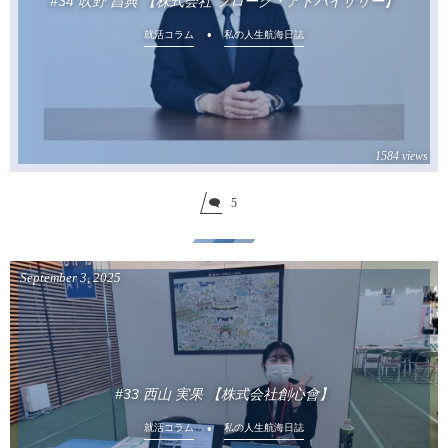
#34 吹野 昌典 【株式会社 フローク・アドバイザリー】
就活コラム
私の人生航海日誌
1584 views
5
September
3
,
2025
#33 西山 実果 【株式会社創心會】
就活コラム
私の人生航海日誌