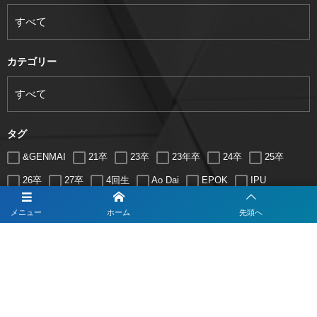
カテゴリー
タグ
&GENMAI
21卒
23卒
23年卒
24卒
25卒
26卒
27卒
4回生
Ao Dai
EPOK
IPU
ITソリューション
IT企業
JTB
メニュー
ホーム
先頭へ
すべて
いずれか
LUGZ ENTERTAINMENT
Lugz&Jera
MBA
SE
serio
TCC
Web交流会
Web説明会
web面接
期間
アート
アイスダンス選手
アステラス製薬
アナウンサー
アナウンサー内定
アパレル