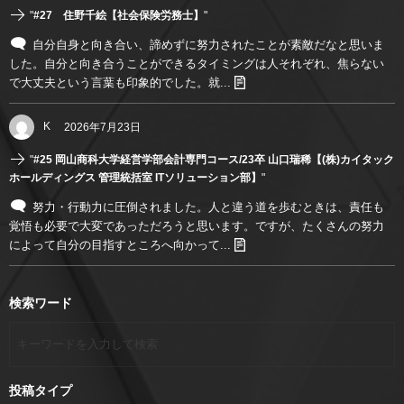
"
#27 住野千絵【社会保険労務士】
"
自分自身と向き合い、諦めずに努力されたことが素敵だなと思いま
した。自分と向き合うことができるタイミングは人それぞれ、焦らない
で大丈夫という言葉も印象的でした。就...
K
2026年7月23日
"
#25 岡山商科大学経営学部会計専門コース/23卒 山口瑞稀【(株)カイタック
ホールディングス 管理統括室 ITソリューション部】
"
努力・行動力に圧倒されました。人と違う道を歩むときは、責任も
覚悟も必要で大変であっただろうと思います。ですが、たくさんの努力
によって自分の目指すところへ向かって...
検索ワード
投稿タイプ