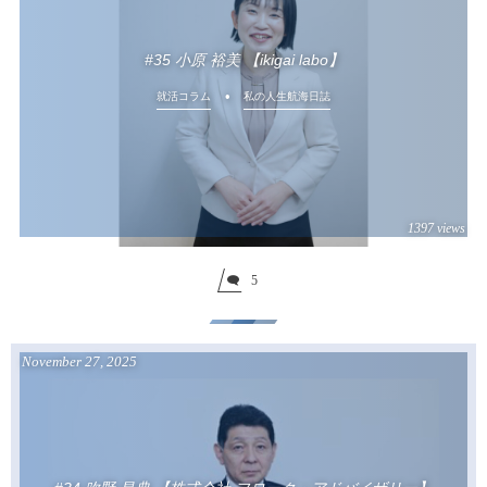
#35 小原 裕美 【ikigai labo】
就活コラム
私の人生航海日誌
1397 views
5
November
27
,
2025