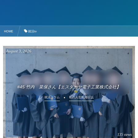
HOME
就活tv
August
3
,
2026
#45 竹内 菜保さん【エスタカヤ電子工業株式会社】
就活コラム
私の人生航海日誌
135 views