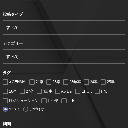
投稿タイプ
カテゴリー
タグ
&GENMAI
21卒
23卒
23年卒
24卒
25卒
26卒
27卒
4回生
Ao Dai
EPOK
IPU
ITソリューション
IT企業
JTB
すべて
いずれか
LUGZ ENTERTAINMENT
Lugz&Jera
MBA
SE
serio
TCC
Web交流会
Web説明会
web面接
期間