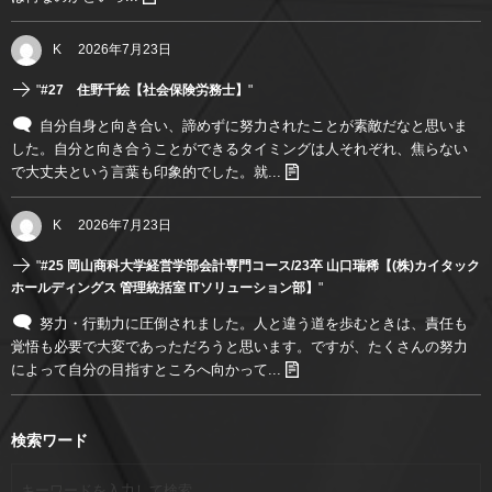
K
2026年7月23日
"
#27 住野千絵【社会保険労務士】
"
自分自身と向き合い、諦めずに努力されたことが素敵だなと思いま
した。自分と向き合うことができるタイミングは人それぞれ、焦らない
で大丈夫という言葉も印象的でした。就...
K
2026年7月23日
"
#25 岡山商科大学経営学部会計専門コース/23卒 山口瑞稀【(株)カイタック
ホールディングス 管理統括室 ITソリューション部】
"
努力・行動力に圧倒されました。人と違う道を歩むときは、責任も
覚悟も必要で大変であっただろうと思います。ですが、たくさんの努力
によって自分の目指すところへ向かって...
検索ワード