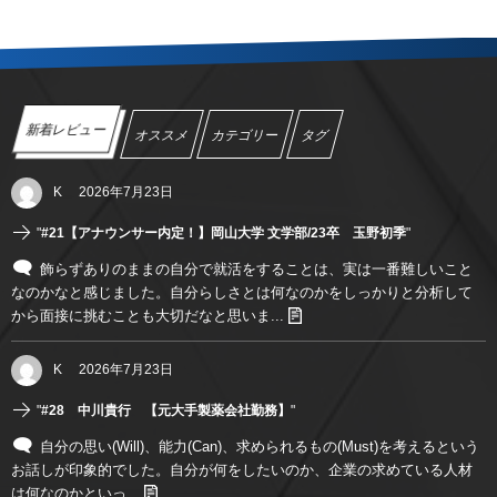
新着レビュー
オススメ
カテゴリー
タグ
K
2026年7月23日
"
#21【アナウンサー内定！】岡山大学 文学部/23卒 玉野初季
"
飾らずありのままの自分で就活をすることは、実は一番難しいこと
なのかなと感じました。自分らしさとは何なのかをしっかりと分析して
から面接に挑むことも大切だなと思いま...
K
2026年7月23日
"
#28 中川貴行 【元大手製薬会社勤務】
"
自分の思い(Will)、能力(Can)、求められるもの(Must)を考えるという
お話しが印象的でした。自分が何をしたいのか、企業の求めている人材
は何なのかといっ...