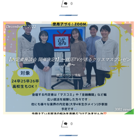
0
December
5
,
2022
【内定者座談会 開催決定❗️】〜就活TVが送るクリスマスプレゼン
ト🎁〜
就活イベント情報
3081 views
0