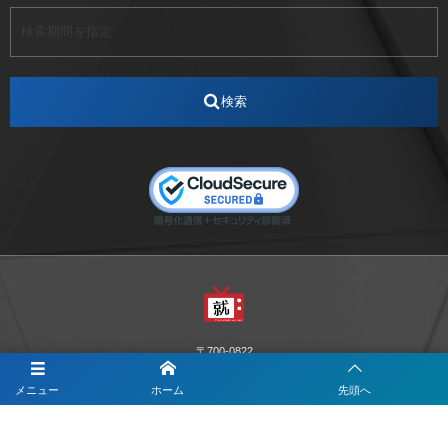
アート
アイスダンス選手
アステラス製薬
アナウンサー
アナウンサー内定
アパレル
インターンシップ
インフルエンサー
うらじゃ
検索
エスタカヤ
えすたかや
エスタカヤ電子工業
エンジニア
エンジニアリング
おかやまWeb交流会
おしゃれ
オンライン
カイタック
キーエンス
キーエンス流性弱説経営
キーエンス解剖
キャリアチェンジ
クリスマス
コンセプトシナジー
サッカー
サ活
システムエンジニア
ズーム配信
セリオ株式会社
セレクトショップ
ダンサー
デザイン
テレビ
テレビせとうち
テレビマン
テレビ局
〒700-0822
ナカシマプロペラ
ナカシマプロペラ株式会社
岡山市北区表町1-10-34山陽ビル2階
Y&I Communication.LABO
メニュー
ホーム
先頭へ
ノートルダム
ノートルダム清心
お電話でのお問合わせはこちら
ノートルダム清心女子大学
パーソナルカラー診断