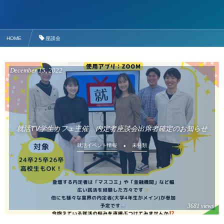
HOME
座談会
December
15
,
2022
就活TV学生カフェ主催 内定者座談会出席者確定のお知らせ
就活イベント情報
未分類
3681 views