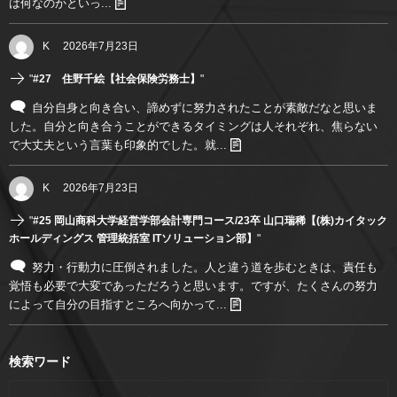
は何なのかといっ...
K
2026年7月23日
"
#27 住野千絵【社会保険労務士】
"
自分自身と向き合い、諦めずに努力されたことが素敵だなと思いま
した。自分と向き合うことができるタイミングは人それぞれ、焦らない
で大丈夫という言葉も印象的でした。就...
K
2026年7月23日
"
#25 岡山商科大学経営学部会計専門コース/23卒 山口瑞稀【(株)カイタック
ホールディングス 管理統括室 ITソリューション部】
"
努力・行動力に圧倒されました。人と違う道を歩むときは、責任も
覚悟も必要で大変であっただろうと思います。ですが、たくさんの努力
によって自分の目指すところへ向かって...
検索ワード