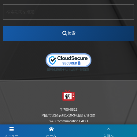
アート
アイスダンス選手
アステラス製薬
アナウンサー
アナウンサー内定
アパレル
インターンシップ
インフルエンサー
うらじゃ
検索
エスタカヤ
えすたかや
エスタカヤ電子工業
エンジニア
エンジニアリング
おかやまWeb交流会
おしゃれ
オンライン
カイタック
キーエンス
キーエンス流性弱説経営
キーエンス解剖
キャリアチェンジ
クリスマス
コンセプトシナジー
サッカー
サ活
システムエンジニア
ズーム配信
セリオ株式会社
セレクトショップ
ダンサー
デザイン
テレビ
テレビせとうち
テレビマン
テレビ局
〒700-0822
ナカシマプロペラ
ナカシマプロペラ株式会社
岡山市北区表町1-10-34山陽ビル2階
Y&I Communication.LABO
ノートルダム
ノートルダム清心
お電話でのお問合わせはこちら
ノートルダム清心女子大学
パーソナルカラー診断
メニュー
ホーム
先頭へ