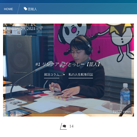
HOME
芸能人
January
29
,
2021
#1 リンクアップとっしー【芸人】
就活コラム
私の人生航海日誌
12772 views
14