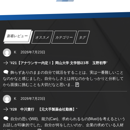
新着レビュー
オススメ
カテゴリー
タグ
K
2026年7月23日
"
#21【アナウンサー内定！】岡山大学 文学部/23卒 玉野初季
"
飾らずありのままの自分で就活をすることは、実は一番難しいこと
なのかなと感じました。自分らしさとは何なのかをしっかりと分析して
から面接に挑むことも大切だなと思いま...
K
2026年7月23日
"
#28 中川貴行 【元大手製薬会社勤務】
"
自分の思い(Will)、能力(Can)、求められるもの(Must)を考えるという
お話しが印象的でした。自分が何をしたいのか、企業の求めている人材