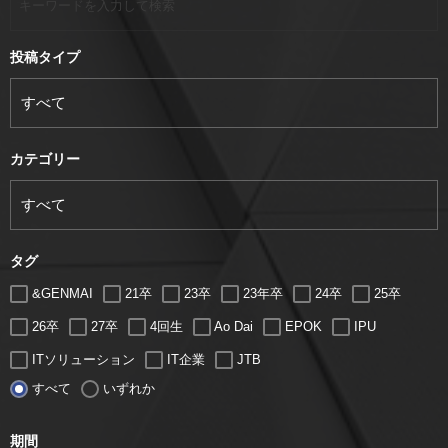
投稿タイプ
カテゴリー
タグ
&GENMAI
21卒
23卒
23年卒
24卒
25卒
26卒
27卒
4回生
Ao Dai
EPOK
IPU
ITソリューション
IT企業
JTB
すべて
いずれか
LUGZ ENTERTAINMENT
Lugz&Jera
MBA
SE
serio
TCC
Web交流会
Web説明会
web面接
期間