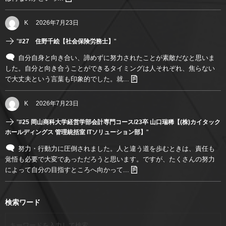
K
2026年7月23日
"
#27 住野千絵【社会保険労務士】
"
自分自身と向き合い、諦めずに努力されたことが素敵だなと思いま
した。自分と向き合うことができるタイミングは人それぞれ、焦らない
で大丈夫という言葉も印象的でした。就...
K
2026年7月23日
"
#25 岡山商科大学経営学部会計専門コース/23卒 山口瑞稀【(株)カイタック
ホールディングス 管理統括室 ITソリューション部】
"
努力・行動力に圧倒されました。人と違う道を歩むときは、責任も
覚悟も必要で大変であっただろうと思います。ですが、たくさんの努力
によって自分の目指すところへ向かって...
検索ワード