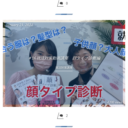
0
January
21
,
2022
＃16就活対策動画講座 顔タイプ診断編
就活対策講座
4200 views
2