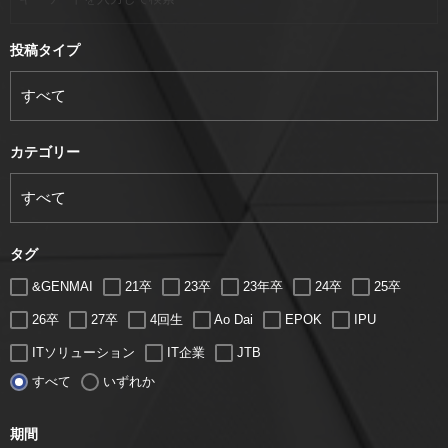
投稿タイプ
カテゴリー
タグ
&GENMAI
21卒
23卒
23年卒
24卒
25卒
26卒
27卒
4回生
Ao Dai
EPOK
IPU
ITソリューション
IT企業
JTB
すべて
いずれか
LUGZ ENTERTAINMENT
Lugz&Jera
MBA
SE
serio
TCC
Web交流会
Web説明会
web面接
期間