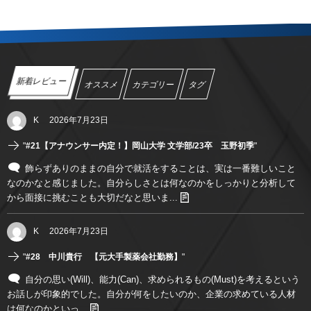
新着レビュー
オススメ
カテゴリー
タグ
K
2026年7月23日
"
#21【アナウンサー内定！】岡山大学 文学部/23卒 玉野初季
"
飾らずありのままの自分で就活をすることは、実は一番難しいこと
なのかなと感じました。自分らしさとは何なのかをしっかりと分析して
から面接に挑むことも大切だなと思いま...
K
2026年7月23日
"
#28 中川貴行 【元大手製薬会社勤務】
"
自分の思い(Will)、能力(Can)、求められるもの(Must)を考えるという
お話しが印象的でした。自分が何をしたいのか、企業の求めている人材
は何なのかといっ...