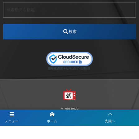
アート
アイスダンス選手
アステラス製薬
アナウンサー
アナウンサー内定
アパレル
インターンシップ
インフルエンサー
うらじゃ
検索
エスタカヤ
えすたかや
エスタカヤ電子工業
エンジニア
エンジニアリング
おかやまWeb交流会
おしゃれ
オンライン
カイタック
キーエンス
キーエンス流性弱説経営
キーエンス解剖
キャリアチェンジ
クリスマス
コンセプトシナジー
サッカー
サ活
システムエンジニア
ズーム配信
セリオ株式会社
セレクトショップ
ダンサー
デザイン
テレビ
テレビせとうち
テレビマン
テレビ局
〒700-0822
ナカシマプロペラ
ナカシマプロペラ株式会社
岡山市北区表町1-10-34山陽ビル2階
Y&I Communication.LABO
メニュー
ホーム
先頭へ
ノートルダム
ノートルダム清心
お電話でのお問合わせはこちら
ノートルダム清心女子大学
パーソナルカラー診断