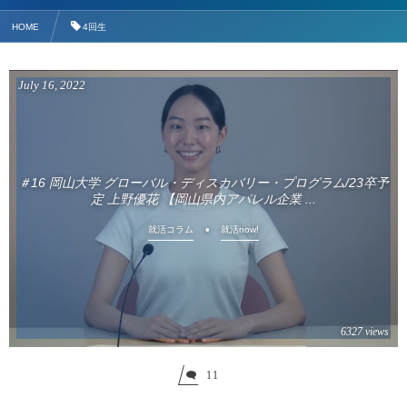
HOME
4回生
July
16
,
2022
＃16 岡山大学 グローバル・ディスカバリー・プログラム/23卒予
定 上野優花 【岡山県内アパレル企業 ...
就活コラム
就活now!
6327 views
11