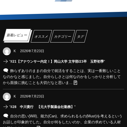
新着レビュー
オススメ
カテゴリー
タグ
K
2026年7月23日
"
#21【アナウンサー内定！】岡山大学 文学部/23卒 玉野初季
"
飾らずありのままの自分で就活をすることは、実は一番難しいこと
なのかなと感じました。自分らしさとは何なのかをしっかりと分析して
から面接に挑むことも大切だなと思いま...
K
2026年7月23日
"
#28 中川貴行 【元大手製薬会社勤務】
"
自分の思い(Will)、能力(Can)、求められるもの(Must)を考えるという
お話しが印象的でした。自分が何をしたいのか、企業の求めている人材