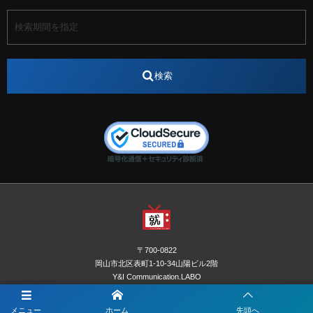
アート
アイスダンス選手
アステラス製薬
アナウンサー
アナウンサー内定
アパレル
インターンシップ
インフルエンサー
うらじゃ
検索
エスタカヤ
えすたかや
エスタカヤ電子工業
エンジニア
エンジニアリング
おかやまWeb交流会
おしゃれ
オンライン
カイタック
キーエンス
キーエンス流性弱説経営
キーエンス解剖
キャリアチェンジ
クリスマス
コンセプトシナジー
サッカー
サ活
システムエンジニア
ズーム配信
セリオ株式会社
セレクトショップ
ダンサー
デザイン
テレビ
テレビせとうち
テレビマン
テレビ局
〒700-0822
ナカシマプロペラ
ナカシマプロペラ株式会社
岡山市北区表町1-10-34山陽ビル2階
Y&I Communication.LABO
ノートルダム
ノートルダム清心
お電話でのお問合わせはこちら
ノートルダム清心女子大学
パーソナルカラー診断
メニュー
ホーム
先頭へ