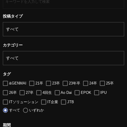
投稿タイプ
カテゴリー
タグ
&GENMAI
21卒
23卒
23年卒
24卒
25卒
26卒
27卒
4回生
Ao Dai
EPOK
IPU
ITソリューション
IT企業
JTB
すべて
いずれか
LUGZ ENTERTAINMENT
Lugz&Jera
MBA
SE
serio
TCC
Web交流会
Web説明会
web面接
期間