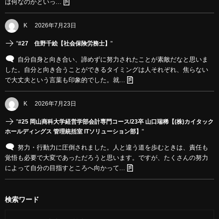
は何なのかといっ...
K
2026年7月23日
"
#27 住野千絵【社会保険労務士】
"
自分自身と向き合い、諦めずに努力されたことが素敵だなと思いま
した。自分と向き合うことができるタイミングは人それぞれ、焦らない
で大丈夫という言葉も印象的でした。就...
K
2026年7月23日
"
#25 岡山商科大学経営学部会計専門コース/23卒 山口瑞稀【(株)カイタック
ホールディングス 管理統括室 ITソリューション部】
"
努力・行動力に圧倒されました。人と違う道を歩むときは、責任も
覚悟も必要で大変であっただろうと思います。ですが、たくさんの努力
によって自分の目指すところへ向かって...
検索ワード