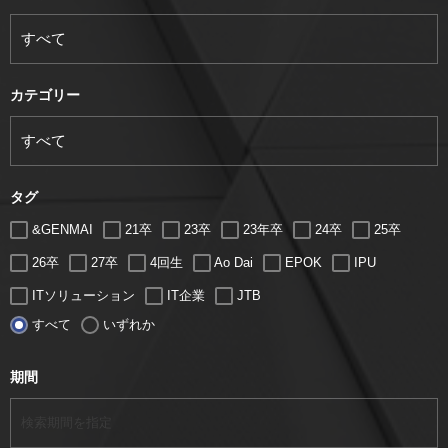
カテゴリー
タグ
&GENMAI
21卒
23卒
23年卒
24卒
25卒
26卒
27卒
4回生
Ao Dai
EPOK
IPU
ITソリューション
IT企業
JTB
すべて
いずれか
LUGZ ENTERTAINMENT
Lugz&Jera
MBA
SE
serio
TCC
Web交流会
Web説明会
web面接
期間
アート
アイスダンス選手
アステラス製薬
アナウンサー
アナウンサー内定
アパレル