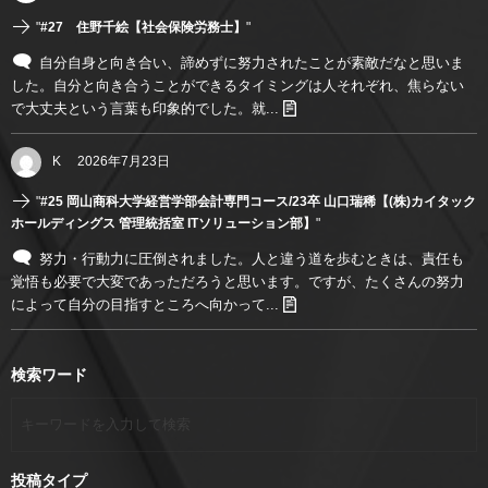
"
#27 住野千絵【社会保険労務士】
"
自分自身と向き合い、諦めずに努力されたことが素敵だなと思いま
した。自分と向き合うことができるタイミングは人それぞれ、焦らない
で大丈夫という言葉も印象的でした。就...
K
2026年7月23日
"
#25 岡山商科大学経営学部会計専門コース/23卒 山口瑞稀【(株)カイタック
ホールディングス 管理統括室 ITソリューション部】
"
努力・行動力に圧倒されました。人と違う道を歩むときは、責任も
覚悟も必要で大変であっただろうと思います。ですが、たくさんの努力
によって自分の目指すところへ向かって...
検索ワード
投稿タイプ