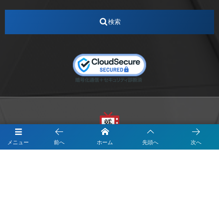
インターンシップ
インフルエンサー
うらじゃ
検索
エスタカヤ
えすたかや
エスタカヤ電子工業
エンジニア
エンジニアリング
おかやまWeb交流会
おしゃれ
オンライン
カイタック
キーエンス
キーエンス流性弱説経営
キーエンス解剖
キャリアチェンジ
クリスマス
コンセプトシナジー
サッカー
サ活
システムエンジニア
ズーム配信
セリオ株式会社
セレクトショップ
ダンサー
デザイン
テレビ
テレビせとうち
テレビマン
テレビ局
メニュー
前へ
ホーム
先頭へ
次へ
〒700-0822
ナカシマプロペラ
ナカシマプロペラ株式会社
岡山市北区表町1-10-34山陽ビル2階
Y&I Communication.LABO
ノートルダム
ノートルダム清心
お電話でのお問合わせはこちら
ノートルダム清心女子大学
パーソナルカラー診断
086-234-8963
ファッション
フィギュアスケート
フットサル
フローク・アドバイザリー
プログラマー
プロペラ