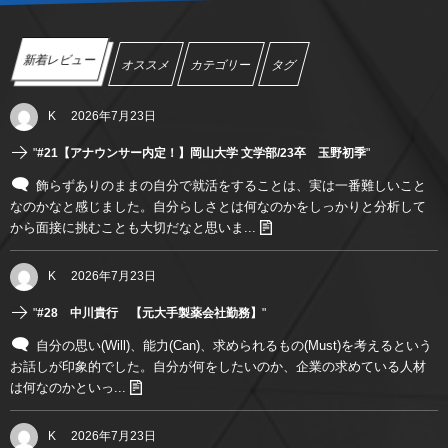
新着レビュー
オススメ
カテゴリー
タグ
K
2026年7月23日
"
#21【アナウンサー内定！】岡山大学 文学部/23卒 玉野初季
"
飾らずありのままの自分で就活をすることは、実は一番難しいこと
なのかなと感じました。自分らしさとは何なのかをしっかりと分析して
から面接に挑むことも大切だなと思いま...
K
2026年7月23日
"
#28 中川貴行 【元大手製薬会社勤務】
"
自分の思い(Will)、能力(Can)、求められるもの(Must)を考えるという
お話しが印象的でした。自分が何をしたいのか、企業の求めている人材
は何なのかといっ...
K
2026年7月23日