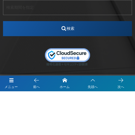
アナウンサー
アナウンサー内定
アパレル
インターンシップ
インフルエンサー
うらじゃ
検索
エスタカヤ
えすたかや
エスタカヤ電子工業
エンジニア
エンジニアリング
おかやまWeb交流会
おしゃれ
オンライン
カイタック
キーエンス
キーエンス流性弱説経営
キーエンス解剖
キャリアチェンジ
クリスマス
コンセプトシナジー
サッカー
サ活
システムエンジニア
ズーム配信
メニュー
前へ
ホーム
先頭へ
次へ
セリオ株式会社
セレクトショップ
ダンサー
デザイン
テレビ
テレビせとうち
テレビマン
テレビ局
〒700-0822
ナカシマプロペラ
ナカシマプロペラ株式会社
岡山市北区表町1-10-34山陽ビル2階
Y&I Communication.LABO
ノートルダム
ノートルダム清心
お電話でのお問合わせはこちら
ノートルダム清心女子大学
パーソナルカラー診断