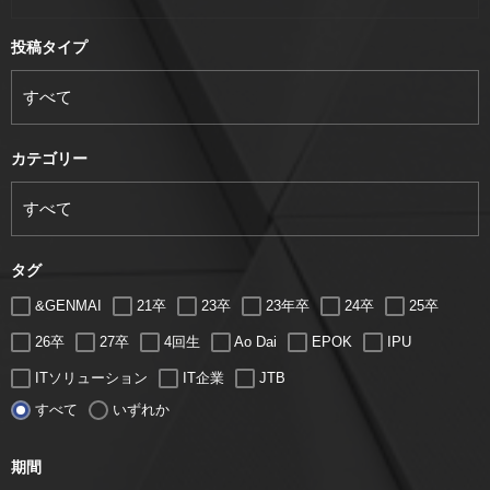
投稿タイプ
カテゴリー
タグ
&GENMAI
21卒
23卒
23年卒
24卒
25卒
26卒
27卒
4回生
Ao Dai
EPOK
IPU
ITソリューション
IT企業
JTB
すべて
いずれか
LUGZ ENTERTAINMENT
Lugz&Jera
MBA
SE
serio
TCC
Web交流会
Web説明会
web面接
期間
アート
アイスダンス選手
アステラス製薬