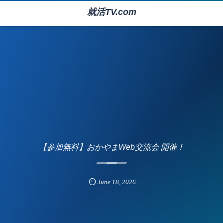
就活TV.com
【参加無料】おかやまWeb交流会 開催！
June
18
,
2026