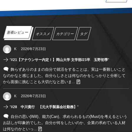
新着レビュー
オススメ
カテゴリー
タグ
K
2026年7月23日
"
#21【アナウンサー内定！】岡山大学 文学部/23卒 玉野初季
"
飾らずありのままの自分で就活をすることは、実は一番難しいこと
なのかなと感じました。自分らしさとは何なのかをしっかりと分析して
から面接に挑むことも大切だなと思いま...
K
2026年7月23日
"
#28 中川貴行 【元大手製薬会社勤務】
"
自分の思い(Will)、能力(Can)、求められるもの(Must)を考えるという
お話しが印象的でした。自分が何をしたいのか、企業の求めている人材
は何なのかといっ...