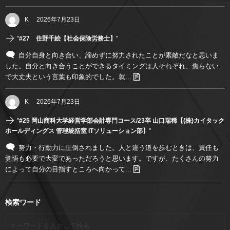
K
2026年7月23日
"
#27 住野千絵【社会保険労務士】
"
自分自身と向き合い、諦めずに努力されたことが素敵だなと思いま
した。自分と向き合うことができるタイミングは人それぞれ、焦らない
で大丈夫という言葉も印象的でした。就...
K
2026年7月23日
"
#25 岡山商科大学経営学部会計専門コース/23卒 山口瑞稀【(株)カイタック
ホールディングス 管理統括室 ITソリューション部】
"
努力・行動力に圧倒されました。人と違う道を歩むときは、責任も
覚悟も必要で大変であっただろうと思います。ですが、たくさんの努力
によって自分の目指すところへ向かって...
検索ワード