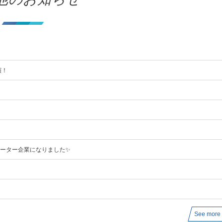
】
演！
ポーター企業になりました✨
See more