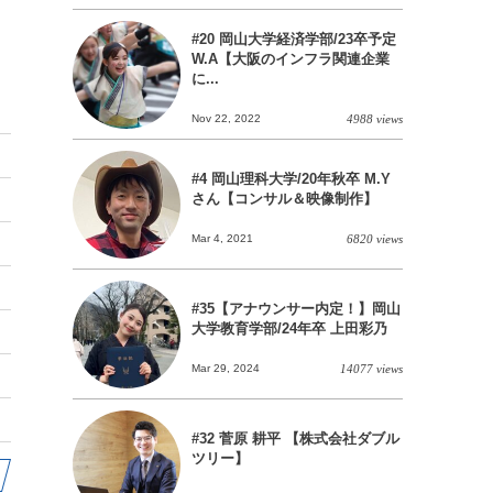
#20 岡山大学経済学部/23卒予定
W.A【大阪のインフラ関連企業
に...
Nov 22, 2022
4988 views
#4 岡山理科大学/20年秋卒 M.Y
さん【コンサル＆映像制作】
Mar 4, 2021
6820 views
#35【アナウンサー内定！】岡山
大学教育学部/24年卒 上田彩乃
Mar 29, 2024
14077 views
#32 菅原 耕平 【株式会社ダブル
ツリー】