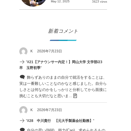
May 12, 2025
5623 views
新着コメント
K
2026年7月23日
"
#21【アナウンサー内定！】岡山大学 文学部/23
卒 玉野初季
"
飾らずありのままの自分で就活をすることは、
実は一番難しいことなのかなと感じました。自分ら
しさとは何なのかをしっかりと分析してから面接に
挑むことも大切だなと思いま...
K
2026年7月23日
"
#28 中川貴行 【元大手製薬会社勤務】
"
自分の思い(Will)、能力(Can)、求められるもの