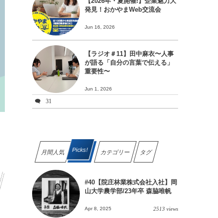
【2026年・夏開催!】企業魅力大
発見！おかやまWeb交流会
Jun 16, 2026
【ラジオ＃11】田中麻衣〜人事
が語る「自分の言葉で伝える」
重要性〜
Jun 1, 2026
31
Picks!
月間人気
カテゴリー
タグ
#40【院庄林業株式会社入社】岡
山大学農学部/23年卒 森脇唯帆
Apr 8, 2025
2513 views