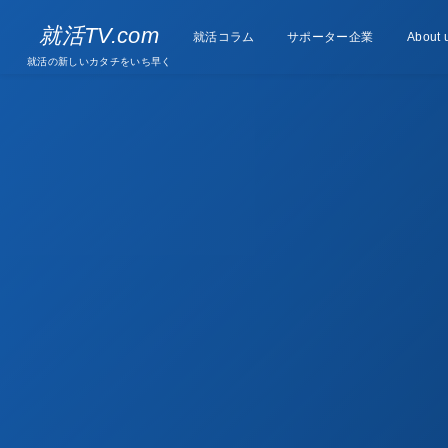
Supporter
就活TV.com
就活コラム
Column
サポーター企業
About 
companies
就活の新しいカタチをいち早く