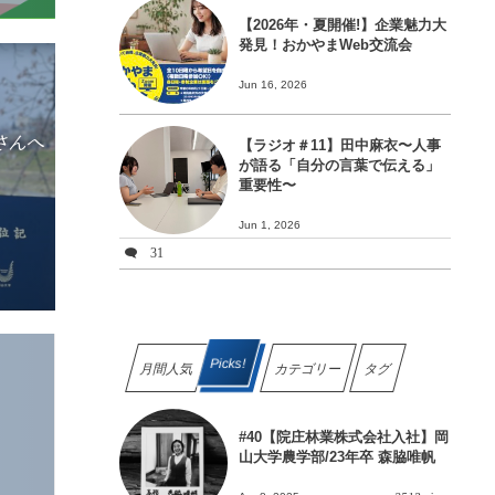
【2026年・夏開催!】企業魅力大
発見！おかやまWeb交流会
Jun 16, 2026
さんへ
【ラジオ＃11】田中麻衣〜人事
が語る「自分の言葉で伝える」
重要性〜
Jun 1, 2026
31
Picks!
月間人気
カテゴリー
タグ
#40【院庄林業株式会社入社】岡
山大学農学部/23年卒 森脇唯帆