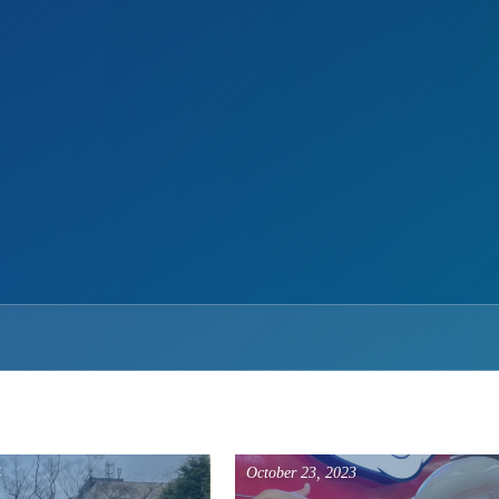
4
October
23
,
2023