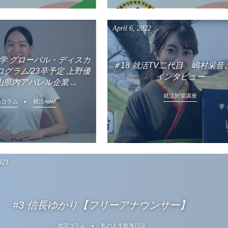
April
6
,
2022
大学 グローバル・ディスカ
＃18 就活TV二代目 嶋村采音
グラム/23卒予定 上野優
インタビュー
山県内アパレル企業 ...
就活対策講座
活コラム
就活now!
021
#3 信長ゆかり【フリーアナウンサー】
就活コラム
私の人生航海日誌