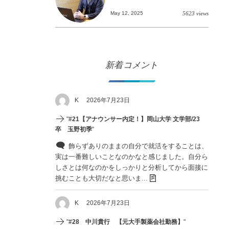
May 12, 2025
5623 views
新着コメント
K
2026年7月23日
"
#21【アナウンサー内定！】岡山大学 文学部/23
卒 玉野初季
"
飾らずありのままの自分で就活をすることは、
実は一番難しいことなのかなと感じました。自分ら
しさとは何なのかをしっかりと分析してから面接に
挑むことも大切だなと思いま...
K
2026年7月23日
"
#28 中川貴行 【元大手製薬会社勤務】
"