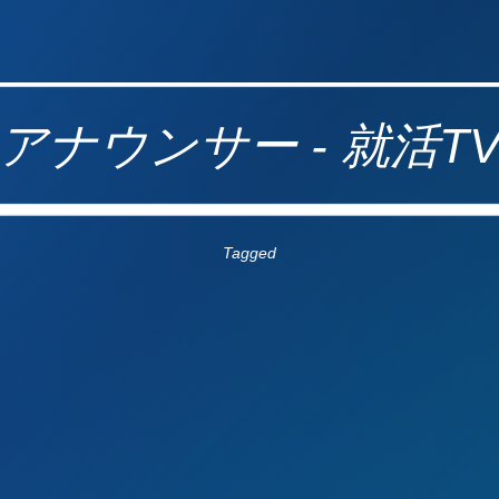
アナウンサー - 就活T
Tagged