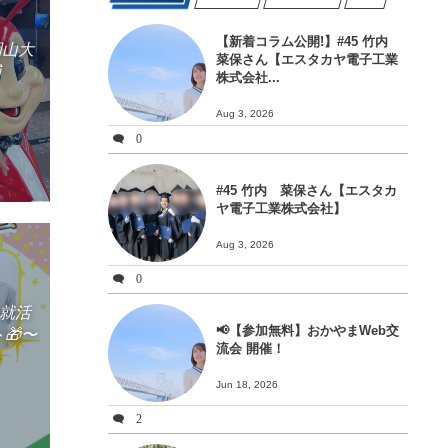
【新着コラム公開!】#45 竹内
岡山大
菜保さん【エスタカヤ電子工業
輔
株式会社...
Aug 3, 2026
0
#45 竹内 菜保さん【エスタカ
ヤ電子工業株式会社】
Aug 3, 2026
0
〜就活
📢【参加無料】おかやまWeb交
🎁〜
流会 開催！
Jun 18, 2026
2