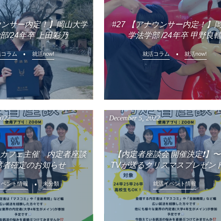
ナウンサー内定！】岡山大学
#27 【アナウンサー内定！】
部/24年卒 上田彩乃
学法学部 /24年卒 甲野良
活コラム
就活now!
就活コラム
就活now!
2022
December
5
,
2022
生カフェ主催 内定者座談
【内定者座談会 開催決定❗️】
席者確定のお知らせ
TVが送るクリスマスプレゼント
イベント情報
未分類
就活イベント情報