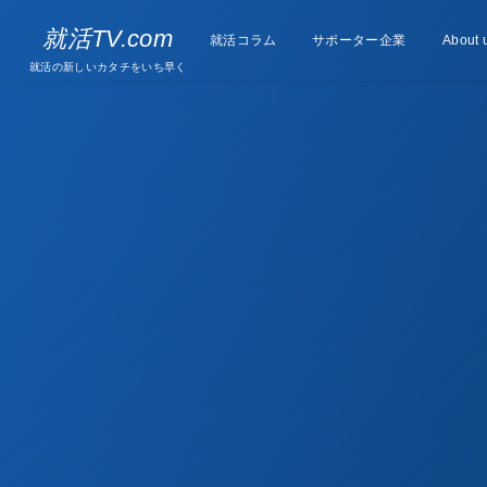
Supporter
就活TV.com
就活コラム
Column
サポーター企業
About 
companies
就活の新しいカタチをいち早く