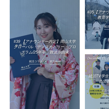
#35【ア
教育学
就
#39 【アナウンサー内定】岡山大学
グローバル・ディスカバリー・プロ
グラム/25年卒 難波歩由未
December
15
,
就活コラム
就活now!
就活TV学
会出
就活