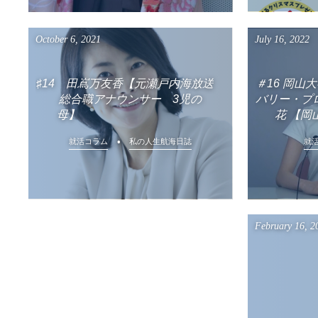
July
16
,
2022
October
6
,
2021
＃16 岡山
♯14 田嶌万友香【元瀬戸内海放送
バリー・プロ
総合職アナウンサー 3児の
花 【岡
母】
就
就活コラム
私の人生航海日誌
February
16
,
2