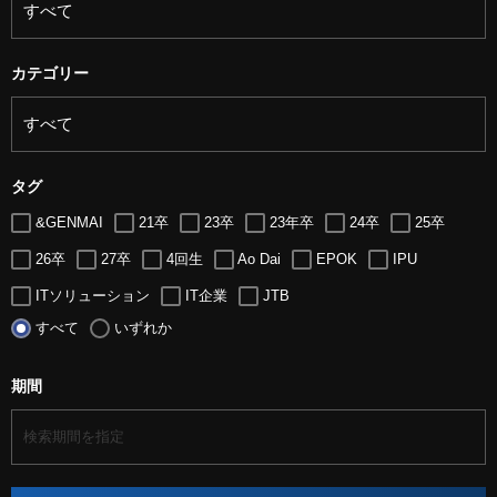
カテゴリー
タグ
&GENMAI
21卒
23卒
23年卒
24卒
25卒
26卒
27卒
4回生
Ao Dai
EPOK
IPU
ITソリューション
IT企業
JTB
すべて
いずれか
LUGZ ENTERTAINMENT
Lugz&Jera
MBA
SE
serio
TCC
Web交流会
Web説明会
web面接
期間
アート
アイスダンス選手
アステラス製薬
アナウンサー
アナウンサー内定
アパレル
インターンシップ
インフルエンサー
うらじゃ