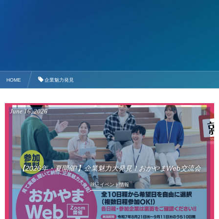
HOME
企業魅力発見
June
16
,
2026
【2026年・夏開催!】企業魅力大発見！おかやまWeb交流会
就活イベント情報