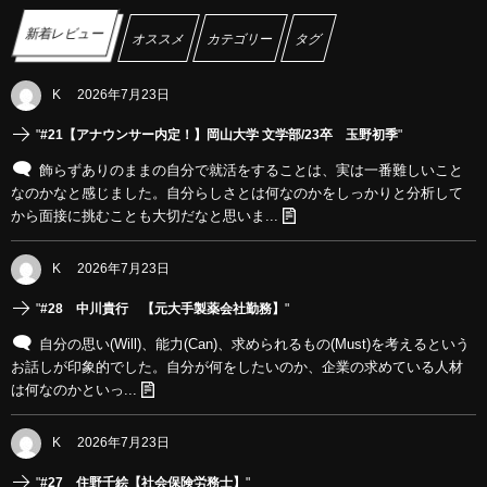
新着レビュー
オススメ
カテゴリー
タグ
K
2026年7月23日
"
#21【アナウンサー内定！】岡山大学 文学部/23卒 玉野初季
"
飾らずありのままの自分で就活をすることは、実は一番難しいこと
なのかなと感じました。自分らしさとは何なのかをしっかりと分析して
から面接に挑むことも大切だなと思いま...
K
2026年7月23日
"
#28 中川貴行 【元大手製薬会社勤務】
"
自分の思い(Will)、能力(Can)、求められるもの(Must)を考えるという
お話しが印象的でした。自分が何をしたいのか、企業の求めている人材
は何なのかといっ...
K
2026年7月23日
"
#27 住野千絵【社会保険労務士】
"