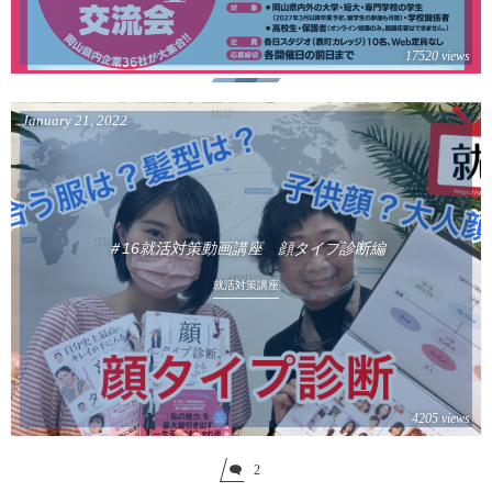
17520 views
January
21
,
2022
＃16就活対策動画講座 顔タイプ診断編
就活対策講座
4205 views
2