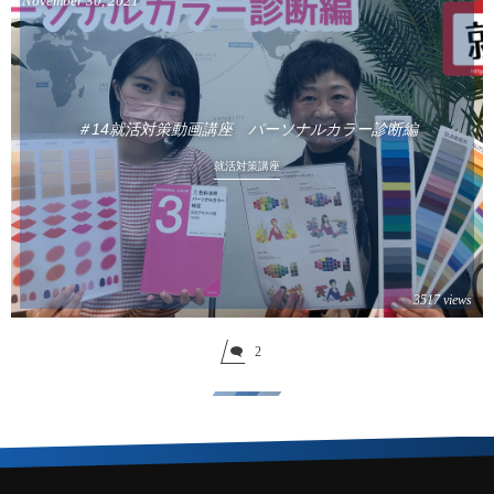
November
30
,
2021
＃14就活対策動画講座 パーソナルカラー診断編
就活対策講座
3517 views
2