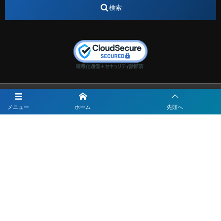
検索
エスタカヤ
えすたかや
エスタカヤ電子工業
エンジニア
エンジニアリング
おかやまWeb交流会
おしゃれ
オンライン
カイタック
キーエンス
キーエンス流性弱説経営
キーエンス解剖
キャリアチェンジ
クリスマス
コンセプトシナジー
サッカー
サ活
システムエンジニア
ズーム配信
セリオ株式会社
セレクトショップ
ダンサー
デザイン
メニュー
ホーム
先頭へ
テレビ
テレビせとうち
テレビマン
テレビ局
〒700-0822
ナカシマプロペラ
ナカシマプロペラ株式会社
岡山市北区表町1-10-34山陽ビル2階
Y&I Communication.LABO
ノートルダム
ノートルダム清心
お電話でのお問合わせはこちら
ノートルダム清心女子大学
パーソナルカラー診断
086-234-8963
ファッション
フィギュアスケート
フットサル
フローク・アドバイザリー
プログラマー
プロペラ
受付時間 10:00〜17:00(平日)
ベトナム
ベトナム料理
ベトナム民族衣装