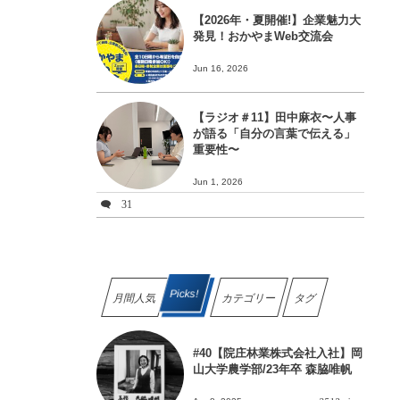
【2026年・夏開催!】企業魅力大
発見！おかやまWeb交流会
Jun 16, 2026
【ラジオ＃11】田中麻衣〜人事
が語る「自分の言葉で伝える」
重要性〜
Jun 1, 2026
31
Picks!
月間人気
カテゴリー
タグ
#40【院庄林業株式会社入社】岡
山大学農学部/23年卒 森脇唯帆