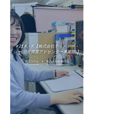
＃21 K・K【株式会社ティ・シー・
シー(旧天満屋アドセンター事業部)】
就活コラム
私の人生航海日誌