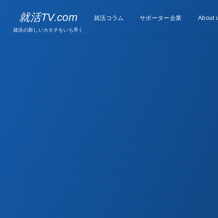
Supporter
就活TV.com
就活コラム
Column
サポーター企業
About 
companies
就活の新しいカタチをいち早く