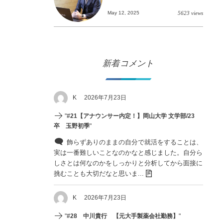
May 12, 2025
5623 views
新着コメント
K
2026年7月23日
"
#21【アナウンサー内定！】岡山大学 文学部/23
卒 玉野初季
"
飾らずありのままの自分で就活をすることは、
実は一番難しいことなのかなと感じました。自分ら
しさとは何なのかをしっかりと分析してから面接に
挑むことも大切だなと思いま...
K
2026年7月23日
"
#28 中川貴行 【元大手製薬会社勤務】
"