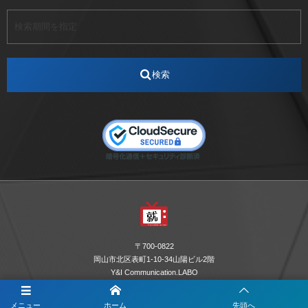
アート
アイスダンス選手
アステラス製薬
アナウンサー
アナウンサー内定
アパレル
インターンシップ
インフルエンサー
うらじゃ
検索
エスタカヤ
えすたかや
エスタカヤ電子工業
エンジニア
エンジニアリング
おかやまWeb交流会
おしゃれ
オンライン
カイタック
キーエンス
キーエンス流性弱説経営
キーエンス解剖
キャリアチェンジ
クリスマス
コンセプトシナジー
サッカー
サ活
システムエンジニア
ズーム配信
セリオ株式会社
セレクトショップ
ダンサー
デザイン
テレビ
テレビせとうち
テレビマン
テレビ局
〒700-0822
ナカシマプロペラ
ナカシマプロペラ株式会社
岡山市北区表町1-10-34山陽ビル2階
Y&I Communication.LABO
ノートルダム
ノートルダム清心
お電話でのお問合わせはこちら
ノートルダム清心女子大学
パーソナルカラー診断
メニュー
ホーム
先頭へ