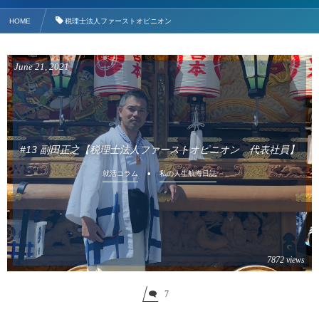
HOME
税理士法人ファーストオピニオン
June
21
,
2021
#13 副田正之【税理士法人ファーストオピニオン 代表社員】
就活コラム
私の人生航海日誌
7872 views
7