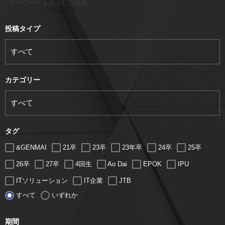
投稿タイプ
カテゴリー
タグ
&GENMAI
21卒
23卒
23年卒
24卒
25卒
26卒
27卒
4回生
Ao Dai
EPOK
IPU
ITソリューション
IT企業
JTB
すべて
いずれか
LUGZ ENTERTAINMENT
Lugz&Jera
MBA
SE
serio
TCC
Web交流会
Web説明会
web面接
期間