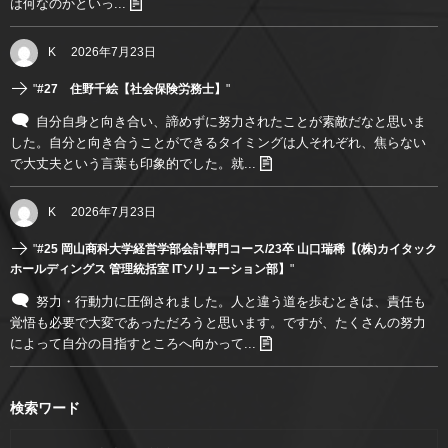
は何なのかといっ...
K
2026年7月23日
"
#27 住野千絵【社会保険労務士】
"
自分自身と向き合い、諦めずに努力されたことが素敵だなと思いま
した。自分と向き合うことができるタイミングは人それぞれ、焦らない
で大丈夫という言葉も印象的でした。就...
K
2026年7月23日
"
#25 岡山商科大学経営学部会計専門コース/23卒 山口瑞稀【(株)カイタック
ホールディングス 管理統括室 ITソリューション部】
"
努力・行動力に圧倒されました。人と違う道を歩むときは、責任も
覚悟も必要で大変であっただろうと思います。ですが、たくさんの努力
によって自分の目指すところへ向かって...
検索ワード