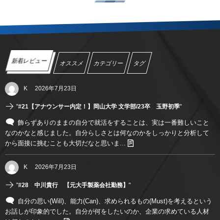
新着レビュー
オススメ
カテゴリー
タグ
K
2026年7月23日
"
#21【アナウンサー内定！】岡山大学 文学部/23卒 玉野初季
"
飾らずありのままの自分で就活をすることは、実は一番難しいこと
なのかなと感じました。自分らしさとは何なのかをしっかりと分析して
から面接に挑むことも大切だなと思いま...
K
2026年7月23日
"
#28 中川貴行 【元大手製薬会社勤務】
"
自分の思い(Will)、能力(Can)、求められるもの(Must)を考えるという
お話しが印象的でした。自分が何をしたいのか、企業の求めている人材