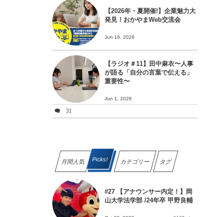
【2026年・夏開催!】企業魅力大
発見！おかやまWeb交流会
Jun 16, 2026
【ラジオ＃11】田中麻衣〜人事
が語る「自分の言葉で伝える」
重要性〜
Jun 1, 2026
31
Picks!
月間人気
カテゴリー
タグ
#27 【アナウンサー内定！】岡
山大学法学部 /24年卒 甲野良輔