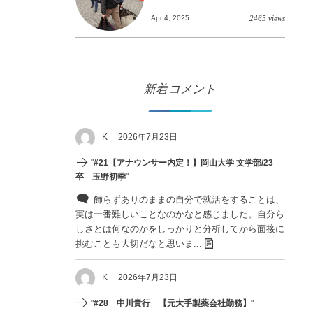
Apr 4, 2025
2465 views
新着コメント
K
2026年7月23日
"
#21【アナウンサー内定！】岡山大学 文学部/23
卒 玉野初季
"
飾らずありのままの自分で就活をすることは、
実は一番難しいことなのかなと感じました。自分ら
しさとは何なのかをしっかりと分析してから面接に
挑むことも大切だなと思いま...
K
2026年7月23日
"
#28 中川貴行 【元大手製薬会社勤務】
"