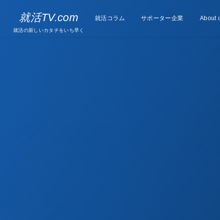
Supporter
就活TV.com
就活コラム
Column
サポーター企業
About 
companies
就活の新しいカタチをいち早く