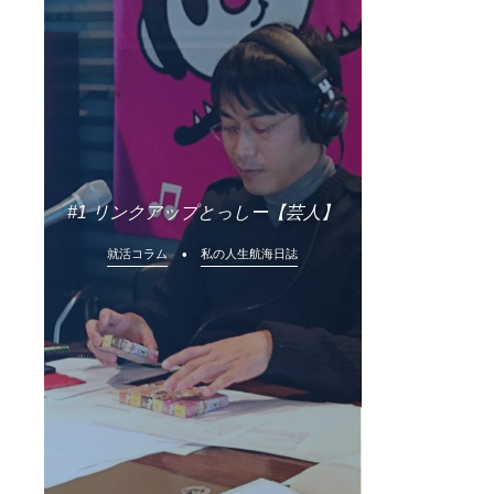
#1 リンクアップとっしー【芸人】
就活コラム
私の人生航海日誌