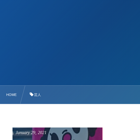
HOME
芸人
January
29
,
2021