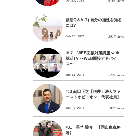
Oct 23, 2023
6163 views
就活Q＆A (1) 自分の適性を知る
には?
Feb 20, 2021
5617 views
＃７ WEB面接対策講座 with
就活TV 〜WEB面接アドバイ
ス〜
Jun 14, 2021
5227 views
#13 副田正之【税理士法人ファ
ーストオピニオン 代表社員】
Jun 21, 2021
7870 views
#31 星埜 駿介 【岡山東税務
署】