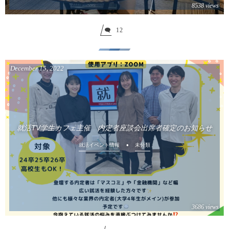
8538 views
12
December
15
,
2022
就活TV学生カフェ主催 内定者座談会出席者確定のお知らせ
就活イベント情報
未分類
3686 views