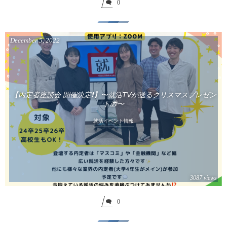
0
December
5
,
2022
【内定者座談会 開催決定❗️】〜就活TVが送るクリスマスプレゼン
ト🎁〜
就活イベント情報
3087 views
0