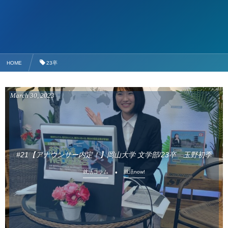
HOME
23卒
March
30
,
2023
#21【アナウンサー内定！】岡山大学 文学部/23卒 玉野初季
就活コラム
就活now!