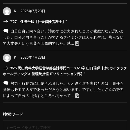
K
2026年7月23日
"
#27 住野千絵【社会保険労務士】
"
自分自身と向き合い、諦めずに努力されたことが素敵だなと思いま
した。自分と向き合うことができるタイミングは人それぞれ、焦らない
で大丈夫という言葉も印象的でした。就...
K
2026年7月23日
"
#25 岡山商科大学経営学部会計専門コース/23卒 山口瑞稀【(株)カイタック
ホールディングス 管理統括室 ITソリューション部】
"
努力・行動力に圧倒されました。人と違う道を歩むときは、責任も
覚悟も必要で大変であっただろうと思います。ですが、たくさんの努力
によって自分の目指すところへ向かって...
検索ワード