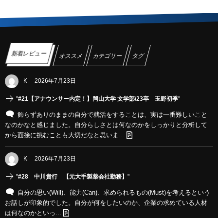
新着レビュー
オススメ
カテゴリー
タグ
K
2026年7月23日
"
#21【アナウンサー内定！】岡山大学 文学部/23卒 玉野初季
"
飾らずありのままの自分で就活をすることは、実は一番難しいこと
なのかなと感じました。自分らしさとは何なのかをしっかりと分析して
から面接に挑むことも大切だなと思いま...
K
2026年7月23日
"
#28 中川貴行 【元大手製薬会社勤務】
"
自分の思い(Will)、能力(Can)、求められるもの(Must)を考えるという
お話しが印象的でした。自分が何をしたいのか、企業の求めている人材
は何なのかといっ...