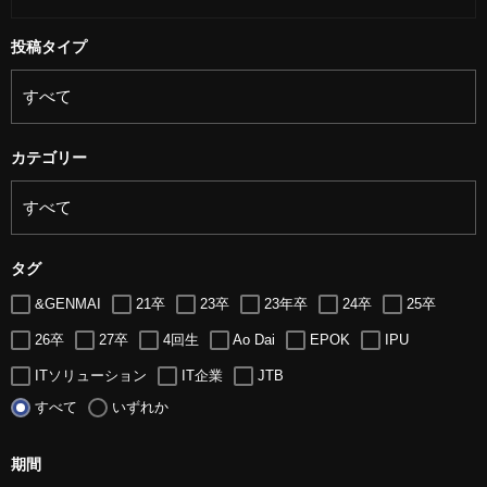
投稿タイプ
カテゴリー
タグ
&GENMAI
21卒
23卒
23年卒
24卒
25卒
26卒
27卒
4回生
Ao Dai
EPOK
IPU
ITソリューション
IT企業
JTB
すべて
いずれか
LUGZ ENTERTAINMENT
Lugz&Jera
MBA
SE
serio
TCC
Web交流会
Web説明会
web面接
期間
アート
アイスダンス選手
アステラス製薬