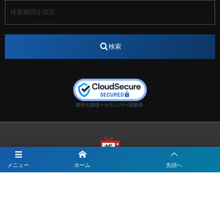
アナウンサー
アナウンサー内定
アパレル
インターンシップ
インフルエンサー
うらじゃ
検索
エスタカヤ
えすたかや
エスタカヤ電子工業
エンジニア
エンジニアリング
おかやまWeb交流会
おしゃれ
オンライン
カイタック
キーエンス
キーエンス流性弱説経営
キーエンス解剖
キャリアチェンジ
クリスマス
コンセプトシナジー
サッカー
サ活
システムエンジニア
ズーム配信
セリオ株式会社
セレクトショップ
ダンサー
デザイン
テレビ
テレビせとうち
テレビマン
テレビ局
メニュー
ホーム
先頭へ
〒700-0822
ナカシマプロペラ
ナカシマプロペラ株式会社
岡山市北区表町1-10-34山陽ビル2階
Y&I Communication.LABO
ノートルダム
ノートルダム清心
お電話でのお問合わせはこちら
ノートルダム清心女子大学
パーソナルカラー診断