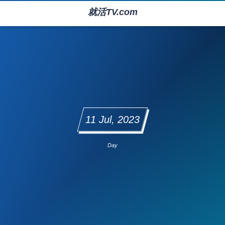
就活TV.com
11 Jul, 2023
Day