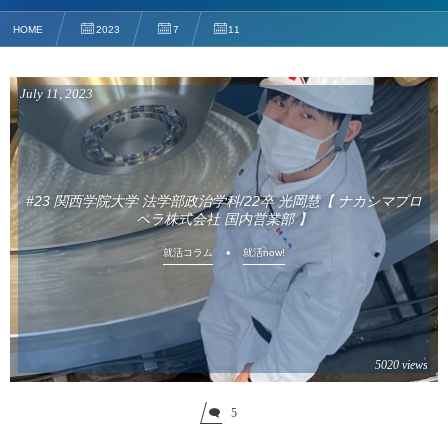
HOME
2023
7
11
July
11
,
2023
#23 関西学院大学 法学部政治学科/22卒 光岡慧【 ナカシマプロ
ペラ株式会社 国内営業部 】
就活コラム
就活now!
5020 views
5