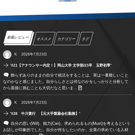
新着レビュー
オススメ
カテゴリー
タグ
K
2026年7月23日
"
#21【アナウンサー内定！】岡山大学 文学部/23卒 玉野初季
"
飾らずありのままの自分で就活をすることは、実は一番難しいこと
なのかなと感じました。自分らしさとは何なのかをしっかりと分析して
から面接に挑むことも大切だなと思いま...
K
2026年7月23日
"
#28 中川貴行 【元大手製薬会社勤務】
"
自分の思い(Will)、能力(Can)、求められるもの(Must)を考えるという
お話しが印象的でした。自分が何をしたいのか、企業の求めている人材