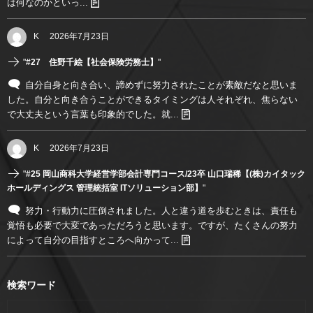
は何なのかといっ...
K
2026年7月23日
"
#27 住野千絵【社会保険労務士】
"
自分自身と向き合い、諦めずに努力されたことが素敵だなと思いま
した。自分と向き合うことができるタイミングは人それぞれ、焦らない
で大丈夫という言葉も印象的でした。就...
K
2026年7月23日
"
#25 岡山商科大学経営学部会計専門コース/23卒 山口瑞稀【(株)カイタック
ホールディングス 管理統括室 ITソリューション部】
"
努力・行動力に圧倒されました。人と違う道を歩むときは、責任も
覚悟も必要で大変であっただろうと思います。ですが、たくさんの努力
によって自分の目指すところへ向かって...
検索ワード