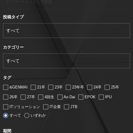
投稿タイプ
カテゴリー
タグ
&GENMAI
21卒
23卒
23年卒
24卒
25卒
26卒
27卒
4回生
Ao Dai
EPOK
IPU
ITソリューション
IT企業
JTB
すべて
いずれか
LUGZ ENTERTAINMENT
Lugz&Jera
MBA
SE
serio
TCC
Web交流会
Web説明会
web面接
期間