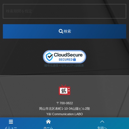
アート
アイスダンス選手
アステラス製薬
アナウンサー
アナウンサー内定
アパレル
インターンシップ
インフルエンサー
うらじゃ
検索
エスタカヤ
えすたかや
エスタカヤ電子工業
エンジニア
エンジニアリング
おかやまWeb交流会
おしゃれ
オンライン
カイタック
キーエンス
キーエンス流性弱説経営
キーエンス解剖
キャリアチェンジ
クリスマス
コンセプトシナジー
サッカー
サ活
システムエンジニア
ズーム配信
セリオ株式会社
セレクトショップ
ダンサー
デザイン
テレビ
テレビせとうち
テレビマン
テレビ局
〒700-0822
ナカシマプロペラ
ナカシマプロペラ株式会社
岡山市北区表町1-10-34山陽ビル2階
Y&I Communication.LABO
ノートルダム
ノートルダム清心
お電話でのお問合わせはこちら
ノートルダム清心女子大学
パーソナルカラー診断
メニュー
ホーム
先頭へ