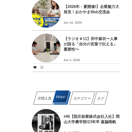
【2026年・夏開催!】企業魅力大
発見！おかやまWeb交流会
Jun 16, 2026
【ラジオ＃11】田中麻衣〜人事
が語る「自分の言葉で伝える」
重要性〜
Jun 1, 2026
31
Picks!
月間人気
カテゴリー
タグ
#40【院庄林業株式会社入社】岡
山大学農学部/23年卒 森脇唯帆