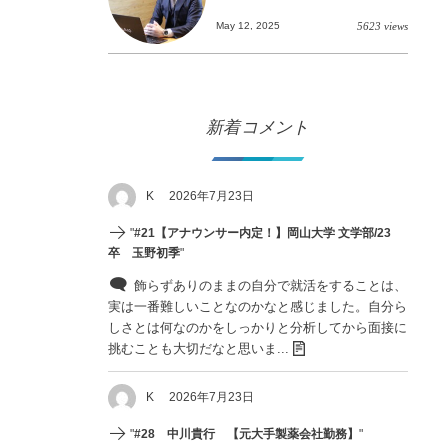
May 12, 2025
5623 views
新着コメント
K
2026年7月23日
"
#21【アナウンサー内定！】岡山大学 文学部/23
卒 玉野初季
"
飾らずありのままの自分で就活をすることは、
実は一番難しいことなのかなと感じました。自分ら
しさとは何なのかをしっかりと分析してから面接に
挑むことも大切だなと思いま...
K
2026年7月23日
"
#28 中川貴行 【元大手製薬会社勤務】
"