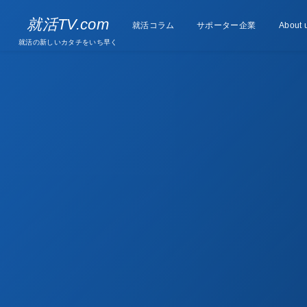
Supporter
就活TV.com
就活コラム
Column
サポーター企業
About 
companies
就活の新しいカタチをいち早く