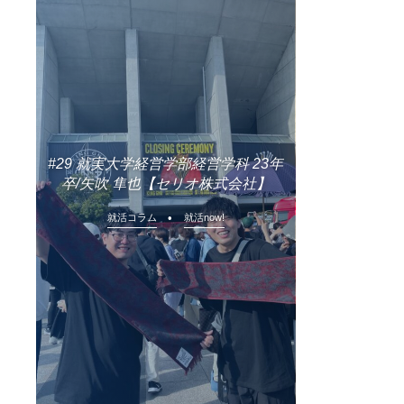
#29 就実大学経営学部経営学科 23年
卒/矢吹 隼也【セリオ株式会社】
就活コラム
就活now!