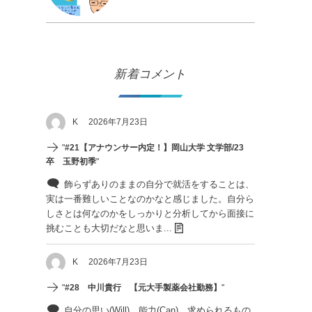
新着コメント
K
2026年7月23日
"
#21【アナウンサー内定！】岡山大学 文学部/23
卒 玉野初季
"
飾らずありのままの自分で就活をすることは、
実は一番難しいことなのかなと感じました。自分ら
しさとは何なのかをしっかりと分析してから面接に
挑むことも大切だなと思いま...
K
2026年7月23日
"
#28 中川貴行 【元大手製薬会社勤務】
"
自分の思い(Will)、能力(Can)、求められるもの