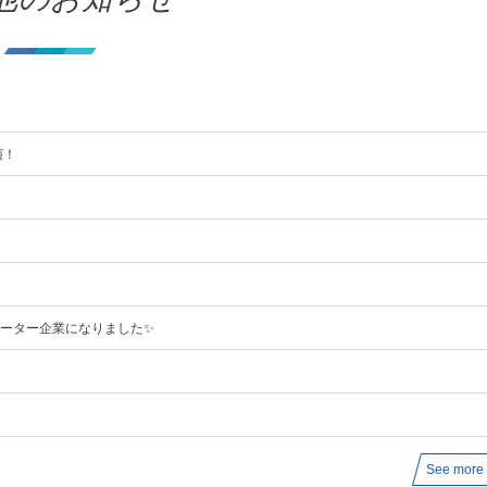
】
演！
ポーター企業になりました✨
See more