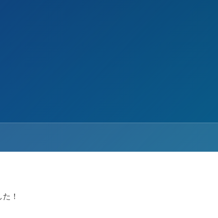
！
した！