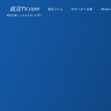
Supporter
就活TV.com
就活コラム
Column
サポーター企業
About 
companies
就活の新しいカタチをいち早く