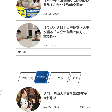
【2026年・夏開催!】企業魅力大
発見！おかやまWeb交流会
Jun 16, 2026
【ラジオ＃11】田中麻衣〜人事
が語る「自分の言葉で伝える」
重要性〜
Jun 1, 2026
31
Picks!
月間人気
カテゴリー
タグ
＃43 岡山大学文学部/26年卒
大村彩華
Mar 27, 2026
847 views