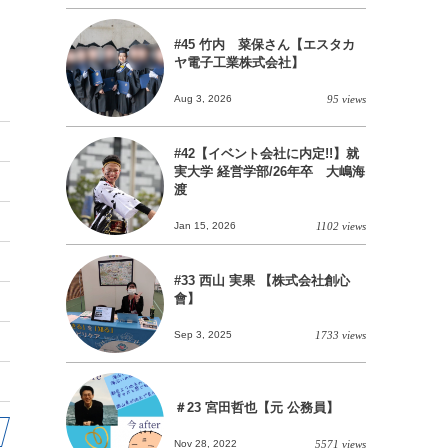
#45 竹内 菜保さん【エスタカ
ヤ電子工業株式会社】
Aug 3, 2026
95 views
#42【イベント会社に内定!!】就
実大学 経営学部/26年卒 大嶋海
渡
Jan 15, 2026
1102 views
#33 西山 実果 【株式会社創心
會】
Sep 3, 2025
1733 views
＃23 宮田哲也【元 公務員】
Nov 28, 2022
5571 views