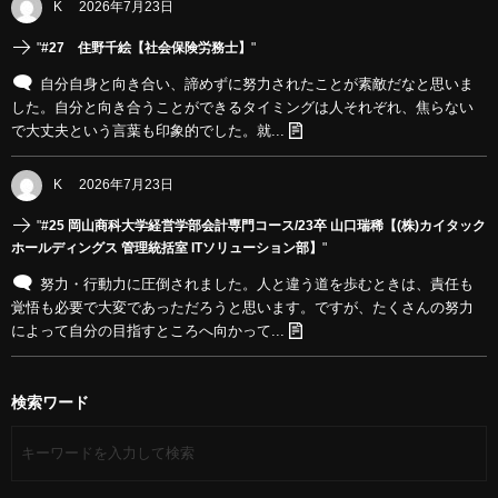
K
2026年7月23日
"
#27 住野千絵【社会保険労務士】
"
自分自身と向き合い、諦めずに努力されたことが素敵だなと思いま
した。自分と向き合うことができるタイミングは人それぞれ、焦らない
で大丈夫という言葉も印象的でした。就...
K
2026年7月23日
"
#25 岡山商科大学経営学部会計専門コース/23卒 山口瑞稀【(株)カイタック
ホールディングス 管理統括室 ITソリューション部】
"
努力・行動力に圧倒されました。人と違う道を歩むときは、責任も
覚悟も必要で大変であっただろうと思います。ですが、たくさんの努力
によって自分の目指すところへ向かって...
検索ワード