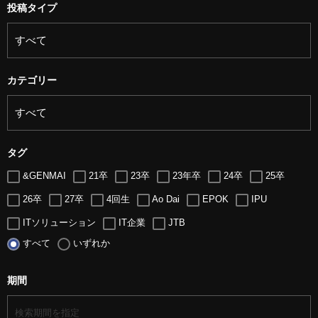
投稿タイプ
カテゴリー
タグ
&GENMAI
21卒
23卒
23年卒
24卒
25卒
26卒
27卒
4回生
Ao Dai
EPOK
IPU
ITソリューション
IT企業
JTB
すべて
いずれか
LUGZ ENTERTAINMENT
Lugz&Jera
MBA
SE
serio
TCC
Web交流会
Web説明会
web面接
期間
アート
アイスダンス選手
アステラス製薬
アナウンサー
アナウンサー内定
アパレル