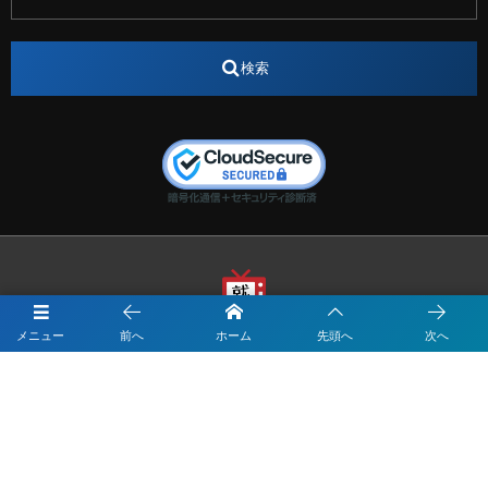
インターンシップ
インフルエンサー
うらじゃ
検索
エスタカヤ
えすたかや
エスタカヤ電子工業
エンジニア
エンジニアリング
おかやまWeb交流会
おしゃれ
オンライン
カイタック
キーエンス
キーエンス流性弱説経営
キーエンス解剖
キャリアチェンジ
クリスマス
コンセプトシナジー
サッカー
サ活
システムエンジニア
ズーム配信
セリオ株式会社
セレクトショップ
ダンサー
デザイン
テレビ
テレビせとうち
テレビマン
テレビ局
メニュー
前へ
ホーム
先頭へ
次へ
〒700-0822
ナカシマプロペラ
ナカシマプロペラ株式会社
岡山市北区表町1-10-34山陽ビル2階
Y&I Communication.LABO
ノートルダム
ノートルダム清心
お電話でのお問合わせはこちら
ノートルダム清心女子大学
パーソナルカラー診断
086-234-8963
ファッション
フィギュアスケート
フットサル