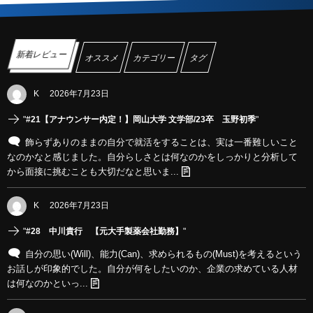
新着レビュー
オススメ
カテゴリー
タグ
K
2026年7月23日
"
#21【アナウンサー内定！】岡山大学 文学部/23卒 玉野初季
"
飾らずありのままの自分で就活をすることは、実は一番難しいこと
なのかなと感じました。自分らしさとは何なのかをしっかりと分析して
から面接に挑むことも大切だなと思いま...
K
2026年7月23日
"
#28 中川貴行 【元大手製薬会社勤務】
"
自分の思い(Will)、能力(Can)、求められるもの(Must)を考えるという
お話しが印象的でした。自分が何をしたいのか、企業の求めている人材
は何なのかといっ...