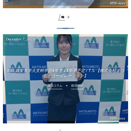
4898 views
8
December
7
,
2023
#30 就実大学人文科学部4年生 24年卒予定 / T.S 【株式会社まつ
もとコーポレーション】
就活コラム
就活now!
4409 views