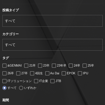
投稿タイプ
カテゴリー
タグ
&GENMAI
21卒
23卒
23年卒
24卒
25卒
26卒
27卒
4回生
Ao Dai
EPOK
IPU
ITソリューション
IT企業
JTB
すべて
いずれか
LUGZ ENTERTAINMENT
Lugz&Jera
MBA
SE
serio
TCC
Web交流会
Web説明会
web面接
期間
アート
アイスダンス選手
アステラス製薬