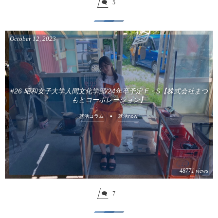
5
October
12
,
2023
#26 昭和女子大学人間文化学部/24年卒予定 F・S【株式会社まつ
もとコーポレーション】
就活コラム
就活now!
48771 views
7