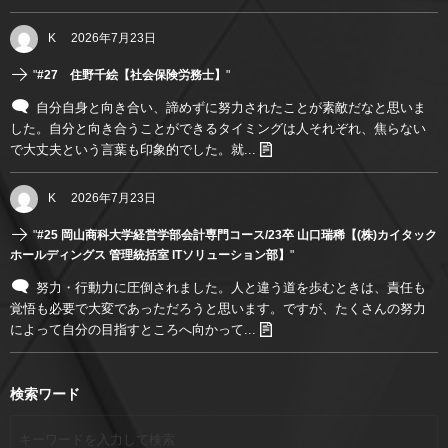
K
2026年7月23日
"
#27 住野千絵【社会保険労務士】
"
自分自身と向き合い、諦めずに努力されたことが素敵だなと思いま
した。自分と向き合うことができるタイミングは人それぞれ、焦らない
で大丈夫という言葉も印象的でした。就...
K
2026年7月23日
"
#25 岡山商科大学経営学部会計専門コース/23卒 山口瑞稀【(株)カイタック
ホールディングス 管理統括室 ITソリューション部】
"
努力・行動力に圧倒されました。人と違う道を歩むときは、責任も
覚悟も必要で大変であっただろうと思います。ですが、たくさんの努力
によって自分の目指すところへ向かって...
検索ワード