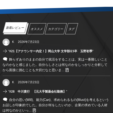
新着レビュー
オススメ
カテゴリー
タグ
K
2026年7月23日
"
#21【アナウンサー内定！】岡山大学 文学部/23卒 玉野初季
"
飾らずありのままの自分で就活をすることは、実は一番難しいこと
なのかなと感じました。自分らしさとは何なのかをしっかりと分析して
から面接に挑むことも大切だなと思いま...
K
2026年7月23日
"
#28 中川貴行 【元大手製薬会社勤務】
"
自分の思い(Will)、能力(Can)、求められるもの(Must)を考えるという
お話しが印象的でした。自分が何をしたいのか、企業の求めている人材
は何なのかといっ...