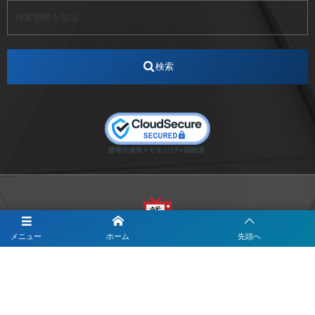
アナウンサー
アナウンサー内定
アパレル
インターンシップ
インフルエンサー
うらじゃ
検索
エスタカヤ
えすたかや
エスタカヤ電子工業
エンジニア
エンジニアリング
おかやまWeb交流会
おしゃれ
オンライン
カイタック
キーエンス
キーエンス流性弱説経営
キーエンス解剖
キャリアチェンジ
クリスマス
コンセプトシナジー
サッカー
サ活
システムエンジニア
ズーム配信
セリオ株式会社
セレクトショップ
ダンサー
デザイン
テレビ
テレビせとうち
テレビマン
テレビ局
メニュー
ホーム
先頭へ
〒700-0822
ナカシマプロペラ
ナカシマプロペラ株式会社
岡山市北区表町1-10-34山陽ビル2階
Y&I Communication.LABO
ノートルダム
ノートルダム清心
お電話でのお問合わせはこちら
ノートルダム清心女子大学
パーソナルカラー診断