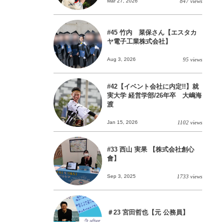
Mar 27, 2026
847 views
#45 竹内 菜保さん【エスタカ
ヤ電子工業株式会社】
Aug 3, 2026
95 views
#42【イベント会社に内定!!】就
実大学 経営学部/26年卒 大嶋海
渡
Jan 15, 2026
1102 views
#33 西山 実果 【株式会社創心
會】
Sep 3, 2025
1733 views
＃23 宮田哲也【元 公務員】