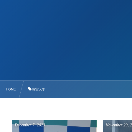
HOME
就実大学
December
7
,
2023
November
29
,