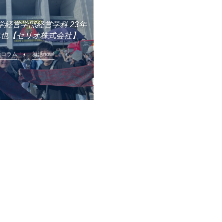
大学経営学部経営学科 23年
 隼也【セリオ株式会社】
活コラム
就活now!