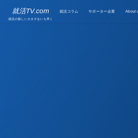
Supporter
就活TV.com
就活コラム
Column
サポーター企業
About 
companies
就活の新しいカタチをいち早く