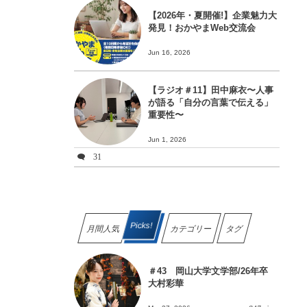
【2026年・夏開催!】企業魅力大
発見！おかやまWeb交流会
Jun 16, 2026
【ラジオ＃11】田中麻衣〜人事
が語る「自分の言葉で伝える」
重要性〜
Jun 1, 2026
31
Picks!
月間人気
カテゴリー
タグ
＃43 岡山大学文学部/26年卒
大村彩華