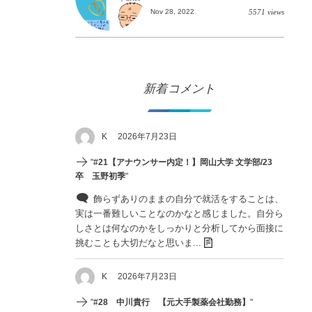
Nov 28, 2022
5571 views
新着コメント
K
2026年7月23日
"
#21【アナウンサー内定！】岡山大学 文学部/23
卒 玉野初季
"
飾らずありのままの自分で就活をすることは、
実は一番難しいことなのかなと感じました。自分ら
しさとは何なのかをしっかりと分析してから面接に
挑むことも大切だなと思いま...
K
2026年7月23日
"
#28 中川貴行 【元大手製薬会社勤務】
"