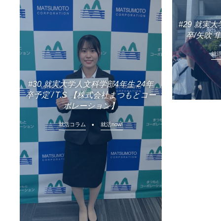
#29 就実
卒/矢吹
就
#30 就実大学人文科学部4年生 24年
卒予定 / T.S 【株式会社まつもとコー
ポレーション】
就活コラム
就活now!