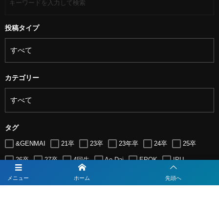
投稿タイプ
カテゴリー
タグ
&GENMAI
21卒
23卒
23年卒
24卒
25卒
26卒
27卒
4回生
Ao Dai
EPOK
IPU
ITソリューション
IT企業
JTB
メニュー
ホーム
先頭へ
すべて
いずれか
LUGZ ENTERTAINMENT
Lugz&Jera
MBA
SE
serio
TCC
Web交流会
Web説明会
web面接
期間