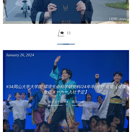
14086 views
11
January
26
,
2024
#34岡山大学大学院 環境生命科学研究科/24年卒 河野 竜佑【健康
食品メーカー入社予定】
就活コラム
就活now!