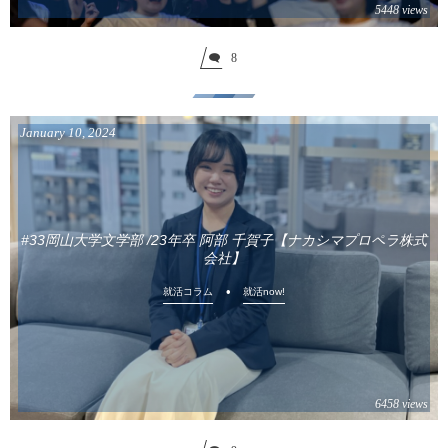
5448 views
8
January
10
,
2024
#33岡山大学文学部 /23年卒 阿部 千賀子【ナカシマプロペラ株式
会社】
就活コラム
就活now!
6458 views