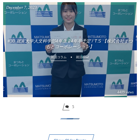
December
7
,
2023
#30 就実大学人文科学部4年生 24年卒予定 / T.S 【株式会社まつ
もとコーポレーション】
就活コラム
就活now!
4409 views
5