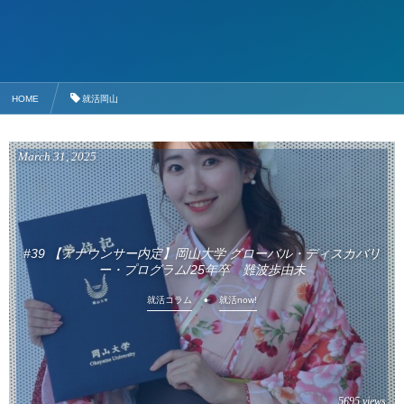
HOME
就活岡山
March
31
,
2025
#39 【アナウンサー内定】岡山大学 グローバル・ディスカバリ
ー・プログラム/25年卒 難波歩由未
就活コラム
就活now!
5695 views