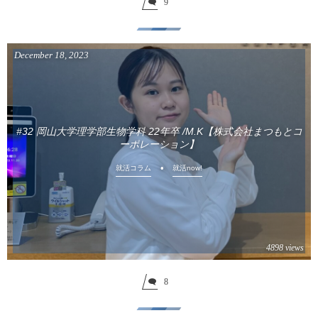
9
December
18
,
2023
#32 岡山大学理学部生物学科 22年卒 /M.K【株式会社まつもとコ
ーポレーション】
就活コラム
就活now!
4898 views
8