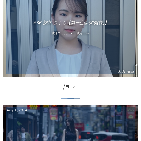
＃36 柳井 さくら【第一生命保険(株)】
就活コラム
就活now!
3191 views
5
July
1
,
2024