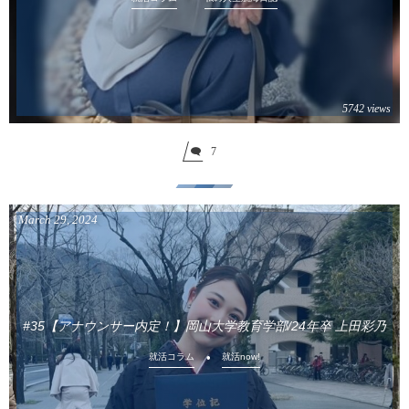
5742 views
7
March
29
,
2024
#35【アナウンサー内定！】岡山大学教育学部/24年卒 上田彩乃
就活コラム
就活now!