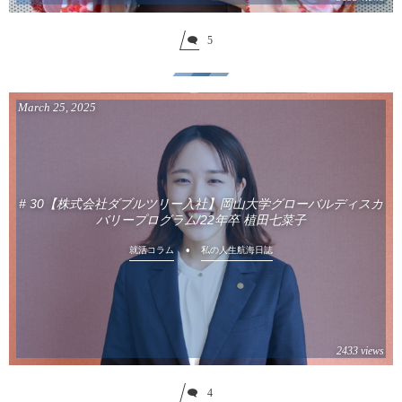
5
March
25
,
2025
# 30【株式会社ダブルツリー入社】岡山大学グローバルディスカ
バリープログラム/22年卒 植田七菜子
就活コラム
私の人生航海日誌
2433 views
4