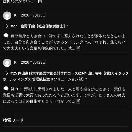
は何なのかといっ...
K
2026年7月23日
"
#27 住野千絵【社会保険労務士】
"
自分自身と向き合い、諦めずに努力されたことが素敵だなと思いま
した。自分と向き合うことができるタイミングは人それぞれ、焦らない
で大丈夫という言葉も印象的でした。就...
K
2026年7月23日
"
#25 岡山商科大学経営学部会計専門コース/23卒 山口瑞稀【(株)カイタック
ホールディングス 管理統括室 ITソリューション部】
"
努力・行動力に圧倒されました。人と違う道を歩むときは、責任も
覚悟も必要で大変であっただろうと思います。ですが、たくさんの努力
によって自分の目指すところへ向かって...
検索ワード