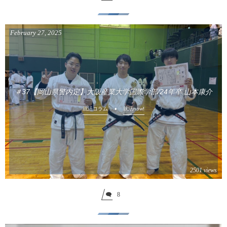
February
27
,
2025
＃37【岡山県警内定】大阪産業大学国際学部/24年卒 山本康介
就活コラム
就活now!
2501 views
8