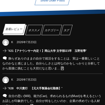
Show Older Posts
新着レビュー
オススメ
カテゴリー
タグ
K
2026年7月23日
"
#21【アナウンサー内定！】岡山大学 文学部/23卒 玉野初季
"
飾らずありのままの自分で就活をすることは、実は一番難しいこと
なのかなと感じました。自分らしさとは何なのかをしっかりと分析して
から面接に挑むことも大切だなと思いま...
K
2026年7月23日
"
#28 中川貴行 【元大手製薬会社勤務】
"
自分の思い(Will)、能力(Can)、求められるもの(Must)を考えるという
お話しが印象的でした。自分が何をしたいのか、企業の求めている人材