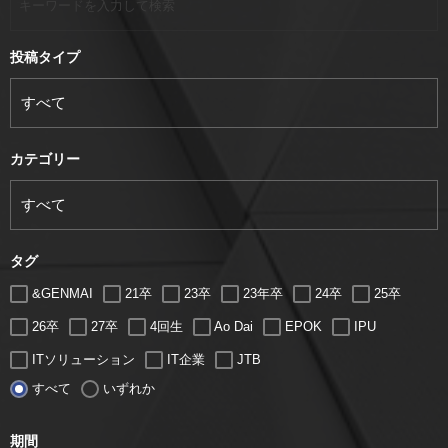
投稿タイプ
カテゴリー
タグ
&GENMAI
21卒
23卒
23年卒
24卒
25卒
26卒
27卒
4回生
Ao Dai
EPOK
IPU
ITソリューション
IT企業
JTB
すべて
いずれか
LUGZ ENTERTAINMENT
Lugz&Jera
MBA
SE
serio
TCC
Web交流会
Web説明会
web面接
期間