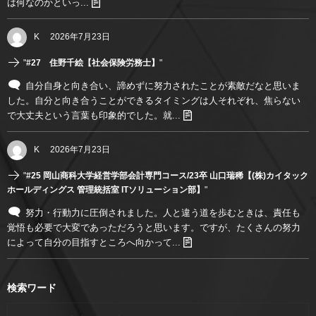
は何なのかといっ...
K
2026年7月23日
"
#27 住野千絵【社会保険労務士】
"
自分自身と向き合い、諦めずに努力されたことが素敵だなと思いま
した。自分と向き合うことができるタイミングは人それぞれ、焦らない
で大丈夫という言葉も印象的でした。就...
K
2026年7月23日
"
#25 岡山商科大学経営学部会計専門コース/23卒 山口瑞稀【(株)カイタック
ホールディングス 管理統括室 ITソリューション部】
"
努力・行動力に圧倒されました。人と違う道を歩むときは、責任も
覚悟も必要で大変であっただろうと思います。ですが、たくさんの努力
によって自分の目指すところへ向かって...
検索ワード