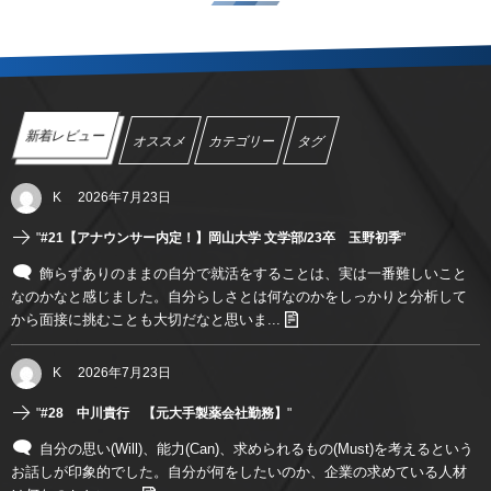
新着レビュー
オススメ
カテゴリー
タグ
K
2026年7月23日
"
#21【アナウンサー内定！】岡山大学 文学部/23卒 玉野初季
"
飾らずありのままの自分で就活をすることは、実は一番難しいこと
なのかなと感じました。自分らしさとは何なのかをしっかりと分析して
から面接に挑むことも大切だなと思いま...
K
2026年7月23日
"
#28 中川貴行 【元大手製薬会社勤務】
"
自分の思い(Will)、能力(Can)、求められるもの(Must)を考えるという
お話しが印象的でした。自分が何をしたいのか、企業の求めている人材