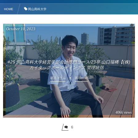
HOME
岡山商科大学
October
10
,
2023
#25 岡山商科大学経営学部会計専門コース/23卒 山口瑞稀【(株)
カイタックホールディングス 管理統括 ...
就活コラム
就活now!
4066 views
6