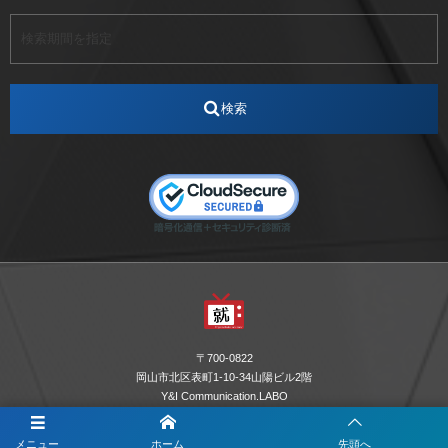
アート
アイスダンス選手
アステラス製薬
アナウンサー
アナウンサー内定
アパレル
インターンシップ
インフルエンサー
うらじゃ
検索
エスタカヤ
えすたかや
エスタカヤ電子工業
エンジニア
エンジニアリング
おかやまWeb交流会
おしゃれ
オンライン
カイタック
キーエンス
キーエンス流性弱説経営
キーエンス解剖
キャリアチェンジ
クリスマス
コンセプトシナジー
サッカー
サ活
システムエンジニア
ズーム配信
セリオ株式会社
セレクトショップ
ダンサー
デザイン
テレビ
テレビせとうち
テレビマン
テレビ局
〒700-0822
ナカシマプロペラ
ナカシマプロペラ株式会社
岡山市北区表町1-10-34山陽ビル2階
Y&I Communication.LABO
ノートルダム
ノートルダム清心
お電話でのお問合わせはこちら
ノートルダム清心女子大学
パーソナルカラー診断
メニュー
ホーム
先頭へ