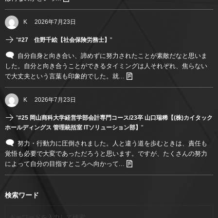
K
2026年7月23日
"
#27 住野千絵【社会保険労務士】
"
自分自身と向き合い、諦めずに努力されたことが素敵だなと思いま
した。自分と向き合うことができるタイミングは人それぞれ、焦らない
で大丈夫という言葉も印象的でした。就...
K
2026年7月23日
"
#25 岡山商科大学経営学部会計専門コース/23卒 山口瑞稀【(株)カイタック
ホールディングス 管理統括室 ITソリューション部】
"
努力・行動力に圧倒されました。人と違う道を歩むときは、責任も
覚悟も必要で大変であっただろうと思います。ですが、たくさんの努力
によって自分の目指すところへ向かって...
検索ワード