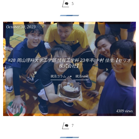
5
October
30
,
2023
#28 岡山理科大学工学部 情報工学科 23年卒/中村 佳生【セリオ
株式会社】
就活コラム
就活now!
4309 views
7