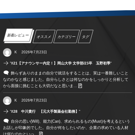
新着レビュー
オススメ
カテゴリー
タグ
K
2026年7月23日
"
#21【アナウンサー内定！】岡山大学 文学部/23卒 玉野初季
"
飾らずありのままの自分で就活をすることは、実は一番難しいこと
なのかなと感じました。自分らしさとは何なのかをしっかりと分析して
から面接に挑むことも大切だなと思いま...
K
2026年7月23日
"
#28 中川貴行 【元大手製薬会社勤務】
"
自分の思い(Will)、能力(Can)、求められるもの(Must)を考えるという
お話しが印象的でした。自分が何をしたいのか、企業の求めている人材
は何なのかといっ...