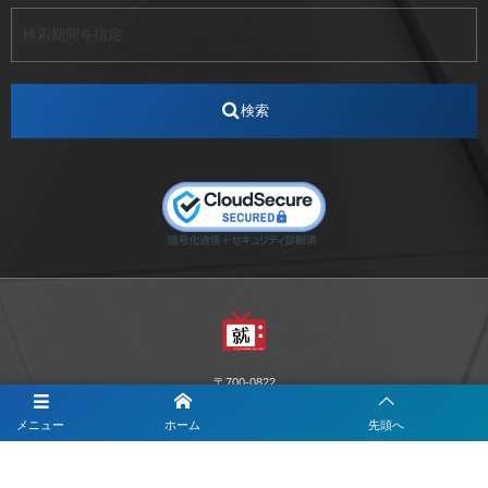
アート
アイスダンス選手
アステラス製薬
アナウンサー
アナウンサー内定
アパレル
インターンシップ
インフルエンサー
うらじゃ
検索
エスタカヤ
えすたかや
エスタカヤ電子工業
エンジニア
エンジニアリング
おかやまWeb交流会
おしゃれ
オンライン
カイタック
キーエンス
キーエンス流性弱説経営
キーエンス解剖
キャリアチェンジ
クリスマス
コンセプトシナジー
サッカー
サ活
システムエンジニア
ズーム配信
セリオ株式会社
セレクトショップ
ダンサー
デザイン
テレビ
テレビせとうち
テレビマン
テレビ局
〒700-0822
ナカシマプロペラ
ナカシマプロペラ株式会社
岡山市北区表町1-10-34山陽ビル2階
Y&I Communication.LABO
メニュー
ホーム
先頭へ
ノートルダム
ノートルダム清心
お電話でのお問合わせはこちら
ノートルダム清心女子大学
パーソナルカラー診断