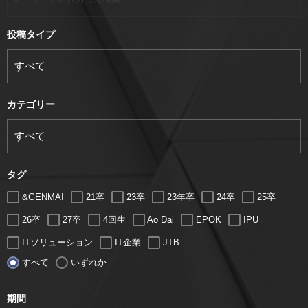
投稿タイプ
カテゴリー
タグ
&GENMAI
21卒
23卒
23年卒
24卒
25卒
26卒
27卒
4回生
Ao Dai
EPOK
IPU
ITソリューション
IT企業
JTB
すべて
いずれか
LUGZ ENTERTAINMENT
Lugz&Jera
MBA
SE
serio
TCC
Web交流会
Web説明会
web面接
期間