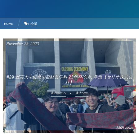
HOME
IT企業
November
29
,
2023
#29 就実大学経営学部経営学科 23年卒/矢吹 隼也【セリオ株式会
社】
就活コラム
就活now!
3869 views