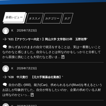
新着レビュー
オススメ
カテゴリー
タグ
K
2026年7月23日
"
#21【アナウンサー内定！】岡山大学 文学部/23卒 玉野初季
"
飾らずありのままの自分で就活をすることは、実は一番難しいこと
なのかなと感じました。自分らしさとは何なのかをしっかりと分析して
から面接に挑むことも大切だなと思いま...
K
2026年7月23日
"
#28 中川貴行 【元大手製薬会社勤務】
"
自分の思い(Will)、能力(Can)、求められるもの(Must)を考えるという
お話しが印象的でした。自分が何をしたいのか、企業の求めている人材
は何なのかといっ...