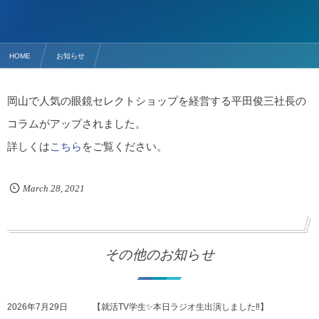
HOME
お知らせ
【新着コラム】眼鏡セレクトショップ社長/平田俊三さん
岡山で人気の眼鏡セレクトショップを経営する平田俊三社長の
コラムがアップされました。
詳しくは
こちら
をご覧ください。
March
28
,
2021
その他のお知らせ
2026年7月29日
【就活TV学生✨本日ラジオ生出演しました‼️】