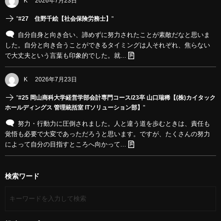
K
2026年7月23日
"
#27 住野千絵【社会保険労務士】
"
自分自身と向き合い、諦めずに努力されたことが素敵だなと思いま
した。自分と向き合うことができるタイミングは人それぞれ、焦らない
で大丈夫という言葉も印象的でした。就...
K
2026年7月23日
"
#25 岡山商科大学経営学部会計専門コース/23卒 山口瑞稀【(株)カイタック
ホールディングス 管理統括室 ITソリューション部】
"
努力・行動力に圧倒されました。人と違う道を歩むときは、責任も
覚悟も必要で大変であっただろうと思います。ですが、たくさんの努力
によって自分の目指すところへ向かって...
検索ワード