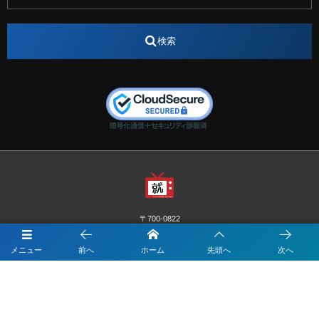
インターンシップ
インフルエンサー
うらじゃ
検索
エスタカヤ
えすたかや
エスタカヤ電子工業
エンジニア
エンジニアリング
おかやまWeb交流会
おしゃれ
オンライン
カイタック
キーエンス
キーエンス流性弱説経営
キーエンス解剖
キャリアチェンジ
クリスマス
コンセプトシナジー
サッカー
サ活
システムエンジニア
ズーム配信
セリオ株式会社
セレクトショップ
ダンサー
デザイン
テレビ
テレビせとうち
テレビマン
テレビ局
〒700-0822
ナカシマプロペラ
ナカシマプロペラ株式会社
岡山市北区表町1-10-34山陽ビル2階
Y&I Communication.LABO
メニュー
前へ
ホーム
先頭へ
次へ
ノートルダム
ノートルダム清心
お電話でのお問合わせはこちら
ノートルダム清心女子大学
パーソナルカラー診断
086-234-8963
ファッション
フィギュアスケート
フットサル