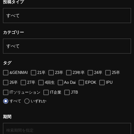
投稿タイプ
カテゴリー
タグ
&GENMAI
21卒
23卒
23年卒
24卒
25卒
26卒
27卒
4回生
Ao Dai
EPOK
IPU
ITソリューション
IT企業
JTB
すべて
いずれか
LUGZ ENTERTAINMENT
Lugz&Jera
MBA
SE
serio
TCC
Web交流会
Web説明会
web面接
期間
アート
アイスダンス選手
アステラス製薬
アナウンサー
アナウンサー内定
アパレル