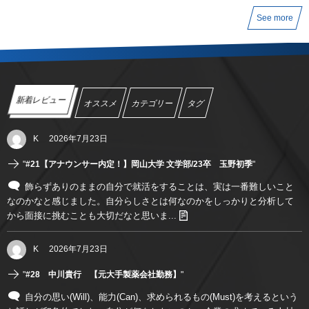
See more
新着レビュー
オススメ
カテゴリー
タグ
K
2026年7月23日
"
#21【アナウンサー内定！】岡山大学 文学部/23卒 玉野初季
"
飾らずありのままの自分で就活をすることは、実は一番難しいこと
なのかなと感じました。自分らしさとは何なのかをしっかりと分析して
から面接に挑むことも大切だなと思いま...
K
2026年7月23日
"
#28 中川貴行 【元大手製薬会社勤務】
"
自分の思い(Will)、能力(Can)、求められるもの(Must)を考えるという