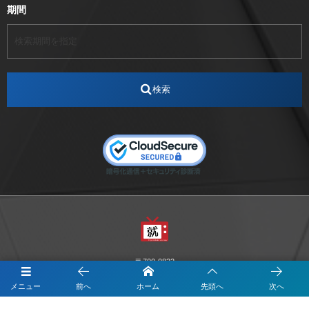
期間
アート
アイスダンス選手
アステラス製薬
アナウンサー
アナウンサー内定
アパレル
インターンシップ
インフルエンサー
うらじゃ
検索
エスタカヤ
えすたかや
エスタカヤ電子工業
エンジニア
エンジニアリング
おかやまWeb交流会
おしゃれ
オンライン
カイタック
キーエンス
キーエンス流性弱説経営
キーエンス解剖
キャリアチェンジ
クリスマス
コンセプトシナジー
サッカー
サ活
システムエンジニア
ズーム配信
セリオ株式会社
セレクトショップ
ダンサー
デザイン
テレビ
テレビせとうち
テレビマン
テレビ局
〒700-0822
ナカシマプロペラ
ナカシマプロペラ株式会社
岡山市北区表町1-10-34山陽ビル2階
メニュー
前へ
ホーム
先頭へ
次へ
Y&I Communication.LABO
ノートルダム
ノートルダム清心