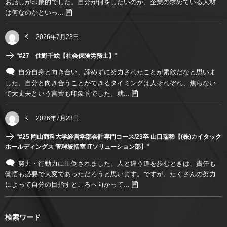
お話しが印象的でした。自分が何をしたいのか、企業の求めている人材
は何なのかといっ...
K
2026年7月23日
"
#27 住野千絵【社会保険労務士】
"
自分自身と向き合い、諦めずに努力されたことが素敵だなと思いま
した。自分と向き合うことができるタイミングは人それぞれ、焦らない
で大丈夫という言葉も印象的でした。就...
K
2026年7月23日
"
#25 岡山商科大学経営学部会計専門コース/23卒 山口瑞稀【(株)カイタック
ホールディングス 管理統括室 ITソリューション部】
"
努力・行動力に圧倒されました。人と違う道を歩むときは、責任も
覚悟も必要で大変であっただろうと思います。ですが、たくさんの努力
によって自分の目指すところへ向かって...
検索ワード