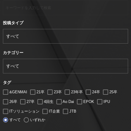
投稿タイプ
カテゴリー
タグ
&GENMAI
21卒
23卒
23年卒
24卒
25卒
26卒
27卒
4回生
Ao Dai
EPOK
IPU
ITソリューション
IT企業
JTB
すべて
いずれか
LUGZ ENTERTAINMENT
Lugz&Jera
MBA
SE
serio
TCC
Web交流会
Web説明会
web面接