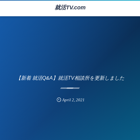
就活TV.com
【新着 就活Q&A】就活TV相談所を更新しました
April
2
,
2021