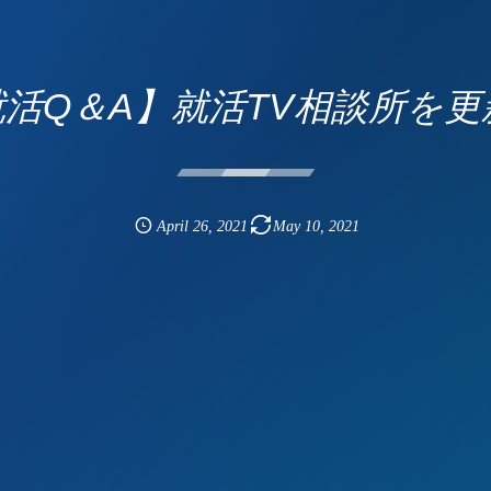
活Q＆A】就活TV相談所を
April
26
,
2021
May
10
,
2021