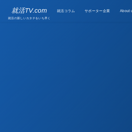
Supporter
就活TV.com
就活コラム
Column
サポーター企業
About 
companies
就活の新しいカタチをいち早く