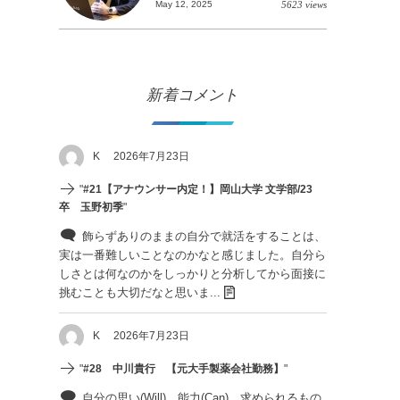
May 12, 2025
5623 views
新着コメント
K
2026年7月23日
"
#21【アナウンサー内定！】岡山大学 文学部/23
卒 玉野初季
"
飾らずありのままの自分で就活をすることは、
実は一番難しいことなのかなと感じました。自分ら
しさとは何なのかをしっかりと分析してから面接に
挑むことも大切だなと思いま...
K
2026年7月23日
"
#28 中川貴行 【元大手製薬会社勤務】
"
自分の思い(Will)、能力(Can)、求められるもの