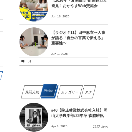
【2026年・夏開催!】企業魅力大
発見！おかやまWeb交流会
Jun 16, 2026
【ラジオ＃11】田中麻衣〜人事
が語る「自分の言葉で伝える」
重要性〜
Jun 1, 2026
31
Picks!
月間人気
カテゴリー
タグ
#40【院庄林業株式会社入社】岡
山大学農学部/23年卒 森脇唯帆
Apr 8, 2025
2513 views