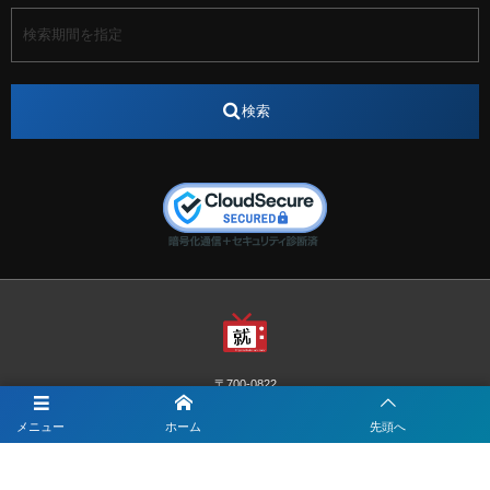
アート
アイスダンス選手
アステラス製薬
アナウンサー
アナウンサー内定
アパレル
インターンシップ
インフルエンサー
うらじゃ
検索
エスタカヤ
えすたかや
エスタカヤ電子工業
エンジニア
エンジニアリング
おかやまWeb交流会
おしゃれ
オンライン
カイタック
キーエンス
キーエンス流性弱説経営
キーエンス解剖
キャリアチェンジ
クリスマス
コンセプトシナジー
サッカー
サ活
システムエンジニア
ズーム配信
セリオ株式会社
セレクトショップ
ダンサー
デザイン
テレビ
テレビせとうち
テレビマン
テレビ局
〒700-0822
ナカシマプロペラ
ナカシマプロペラ株式会社
岡山市北区表町1-10-34山陽ビル2階
Y&I Communication.LABO
メニュー
ホーム
先頭へ
ノートルダム
ノートルダム清心
お電話でのお問合わせはこちら
ノートルダム清心女子大学
パーソナルカラー診断