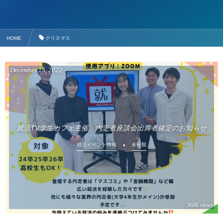
HOME
クリスマス
December
15
,
2022
就活TV学生カフェ主催 内定者座談会出席者確定のお知らせ
就活イベント情報
未分類
3686 views