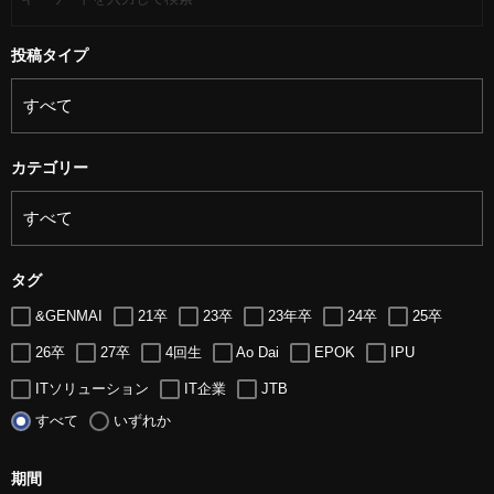
投稿タイプ
カテゴリー
タグ
&GENMAI
21卒
23卒
23年卒
24卒
25卒
26卒
27卒
4回生
Ao Dai
EPOK
IPU
ITソリューション
IT企業
JTB
すべて
いずれか
LUGZ ENTERTAINMENT
Lugz&Jera
MBA
SE
serio
TCC
Web交流会
Web説明会
web面接
期間