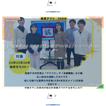
0
December
5
,
2022
【内定者座談会 開催決定❗️】〜就活TVが送るクリスマスプレゼン
ト🎁〜
就活イベント情報
3087 views
0