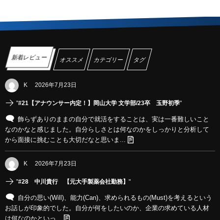
新着レビュー
オススメ
カテゴリー
タグ
K
2026年7月23日
"
#21【アナウンサー内定！】岡山大学 文学部/23卒 玉野初季
"
飾らずありのままの自分で就活をすることは、実は一番難しいこと
なのかなと感じました。自分らしさとは何なのかをしっかりと分析して
から面接に挑むことも大切だなと思いま...
K
2026年7月23日
"
#28 中川貴行 【元大手製薬会社勤務】
"
自分の思い(Will)、能力(Can)、求められるもの(Must)を考えるという
お話しが印象的でした。自分が何をしたいのか、企業の求めている人材
は何なのかといっ...