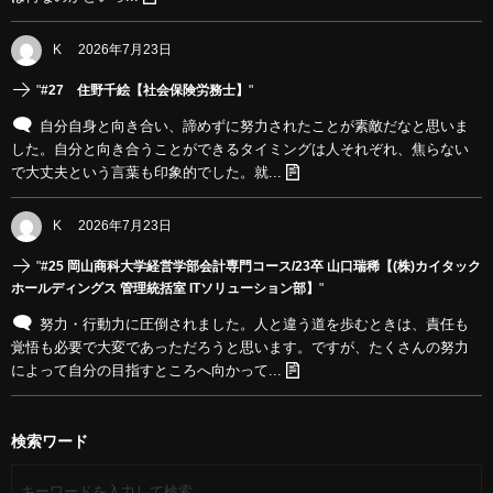
K
2026年7月23日
"
#27 住野千絵【社会保険労務士】
"
自分自身と向き合い、諦めずに努力されたことが素敵だなと思いま
した。自分と向き合うことができるタイミングは人それぞれ、焦らない
で大丈夫という言葉も印象的でした。就...
K
2026年7月23日
"
#25 岡山商科大学経営学部会計専門コース/23卒 山口瑞稀【(株)カイタック
ホールディングス 管理統括室 ITソリューション部】
"
努力・行動力に圧倒されました。人と違う道を歩むときは、責任も
覚悟も必要で大変であっただろうと思います。ですが、たくさんの努力
によって自分の目指すところへ向かって...
検索ワード