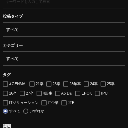
投稿タイプ
カテゴリー
タグ
&GENMAI
21卒
23卒
23年卒
24卒
25卒
26卒
27卒
4回生
Ao Dai
EPOK
IPU
ITソリューション
IT企業
JTB
すべて
いずれか
LUGZ ENTERTAINMENT
Lugz&Jera
MBA
SE
serio
TCC
Web交流会
Web説明会
web面接
期間