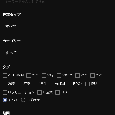
投稿タイプ
カテゴリー
タグ
&GENMAI
21卒
23卒
23年卒
24卒
25卒
26卒
27卒
4回生
Ao Dai
EPOK
IPU
ITソリューション
IT企業
JTB
すべて
いずれか
LUGZ ENTERTAINMENT
Lugz&Jera
MBA
SE
serio
TCC
Web交流会
Web説明会
web面接
期間