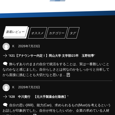
新着レビュー
オススメ
カテゴリー
タグ
K
2026年7月23日
"
#21【アナウンサー内定！】岡山大学 文学部/23卒 玉野初季
"
飾らずありのままの自分で就活をすることは、実は一番難しいこと
なのかなと感じました。自分らしさとは何なのかをしっかりと分析して
から面接に挑むことも大切だなと思いま...
K
2026年7月23日
"
#28 中川貴行 【元大手製薬会社勤務】
"
自分の思い(Will)、能力(Can)、求められるもの(Must)を考えるという
お話しが印象的でした。自分が何をしたいのか、企業の求めている人材