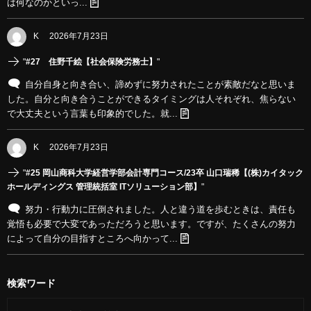
は何なのかといっ...
K
2026年7月23日
"
#27 住野千絵【社会保険労務士】
"
自分自身と向き合い、諦めずに努力されたことが素敵だなと思いま
した。自分と向き合うことができるタイミングは人それぞれ、焦らない
で大丈夫という言葉も印象的でした。就...
K
2026年7月23日
"
#25 岡山商科大学経営学部会計専門コース/23卒 山口瑞稀【(株)カイタック
ホールディングス 管理統括室 ITソリューション部】
"
努力・行動力に圧倒されました。人と違う道を歩むときは、責任も
覚悟も必要で大変であっただろうと思います。ですが、たくさんの努力
によって自分の目指すところへ向かって...
検索ワード