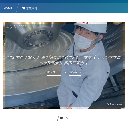
HOME
営業本部
July
11
,
2023
#23 関西学院大学 法学部政治学科/22卒 光岡慧【 ナカシマプロ
ペラ株式会社 国内営業部 】
就活コラム
就活now!
5036 views
5