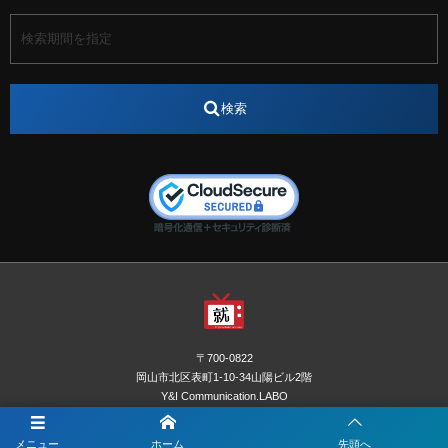
アート
アイスダンス選手
アステラス製薬
アナウンサー
アナウンサー内定
アパレル
インターンシップ
インフルエンサー
うらじゃ
検索
エスタカヤ
えすたかや
エスタカヤ電子工業
エンジニア
エンジニアリング
おかやまWeb交流会
おしゃれ
オンライン
カイタック
キーエンス
キーエンス流性弱説経営
キーエンス解剖
キャリアチェンジ
クリスマス
コンセプトシナジー
サッカー
サ活
システムエンジニア
ズーム配信
セリオ株式会社
セレクトショップ
ダンサー
デザイン
テレビ
テレビせとうち
テレビマン
テレビ局
〒700-0822
ナカシマプロペラ
ナカシマプロペラ株式会社
岡山市北区表町1-10-34山陽ビル2階
Y&I Communication.LABO
ノートルダム
ノートルダム清心
お電話でのお問合わせはこちら
ノートルダム清心女子大学
パーソナルカラー診断
メニュー
ホーム
先頭へ