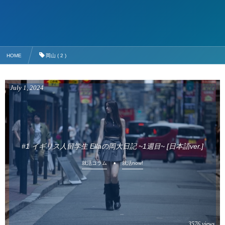
HOME
岡山 ( 2 )
July
1
,
2024
#1 イギリス人留学生 Ellaの岡大日記 ~1週目~ [日本語ver.]
就活コラム
就活now!
3576 views