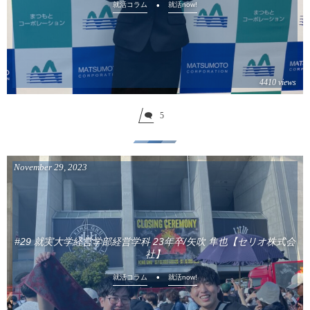
就活コラム
就活now!
4410 views
5
November
29
,
2023
#29 就実大学経営学部経営学科 23年卒/矢吹 隼也【セリオ株式会
社】
就活コラム
就活now!