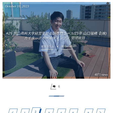
October
10
,
2023
#25 岡山商科大学経営学部会計専門コース/23卒 山口瑞稀【(株)
カイタックホールディングス 管理統括 ...
就活コラム
就活now!
4071 views
6
2