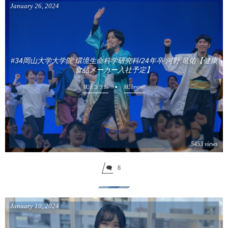
January
26
,
2024
#34岡山大学大学院 環境生命科学研究科/24年卒 河野 竜佑【健康
食品メーカー入社予定】
就活コラム
就活now!
5453 views
8
January
10
,
2024