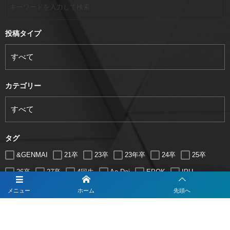
投稿タイプ
カテゴリー
タグ
&GENMAI
21卒
23卒
23年卒
24卒
25卒
26卒
27卒
4回生
Ao Dai
EPOK
IPU
ITソリューション
IT企業
JTB
メニュー
ホーム
先頭へ
すべて
いずれか
LUGZ ENTERTAINMENT
Lugz&Jera
MBA
SE
serio
TCC
Web交流会
Web説明会
web面接