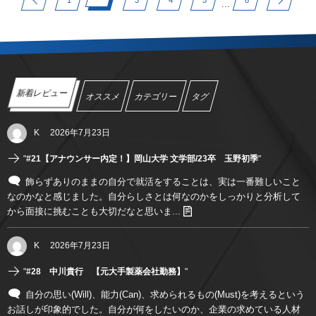
1
3
4
5
8
...
新着レビュー
オススメ
カテゴリー
タグ
K
2026年7月23日
"
#21【アナウンサー内定！】岡山大学 文学部/23卒 玉野初季
"
飾らずありのままの自分で就活をすることは、実は一番難しいこと
なのかなと感じました。自分らしさとは何なのかをしっかりと分析して
から面接に挑むことも大切だなと思いま...
K
2026年7月23日
"
#28 中川貴行 【元大手製薬会社勤務】
"
自分の思い(Will)、能力(Can)、求められるもの(Must)を考えるという
お話しが印象的でした。自分が何をしたいのか、企業の求めている人材