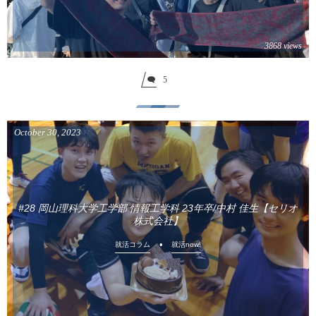
3868 views
5
October
30
,
2023
#28 岡山理科大学工学部 情報工学科 23年卒/中村 佳生【セリオ
株式会社】
就活コラム
就活now!