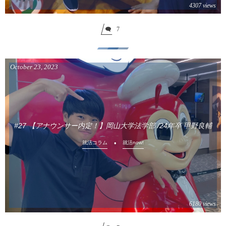
4307 views
7
October
23
,
2023
#27 【アナウンサー内定！】岡山大学法学部 /24年卒 甲野良輔
就活コラム
就活now!
6180 views