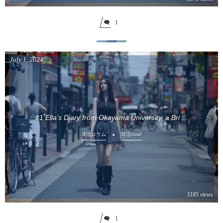
1
July
1
,
2024
#1 Ella’s Diary from Okayama University, a Bri ...
就活コラム
就活now!
3185 views
1