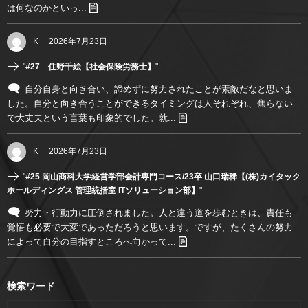
は何なのかといっ...
K
2026年7月23日
"
#27 住野千絵【社会保険労務士】
"
自分自身と向き合い、諦めずに努力されたことが素敵だなと思いま
した。自分と向き合うことができるタイミングは人それぞれ、焦らない
で大丈夫という言葉も印象的でした。就...
K
2026年7月23日
"
#25 岡山商科大学経営学部会計専門コース/23卒 山口瑞稀【(株)カイタック
ホールディングス 管理統括室 ITソリューション部】
"
努力・行動力に圧倒されました。人と違う道を歩むときは、責任も
覚悟も必要で大変であっただろうと思います。ですが、たくさんの努力
によって自分の目指すところへ向かって...
検索ワード