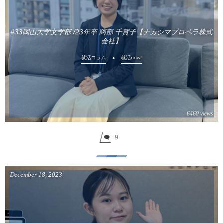
#33岡山大学文学部 /23年卒 阿部 千賀子【ナカシマプロペラ株式
会社】
就活コラム
就活now!
6460 views
9
December
18
,
2023