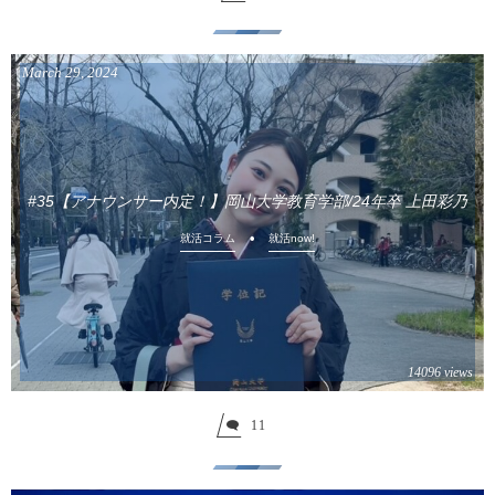
March
29
,
2024
#35【アナウンサー内定！】岡山大学教育学部/24年卒 上田彩乃
就活コラム
就活now!
14096 views
11