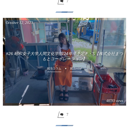
7
October
12
,
2023
#26 昭和女子大学人間文化学部/24年卒予定 F・S【株式会社まつ
もとコーポレーション】
就活コラム
就活now!
48783 views
7