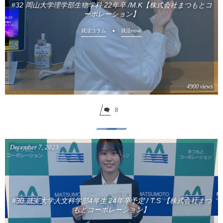
#32 岡山大学理学部生物学科 22年卒 /M.K【株式会社まつもとコ
ーポレーション】
就活コラム
就活now!
4900 views
8
December
7
,
2023
#30 就実大学人文科学部4年生 24年卒予定 / T.S 【株式会社まつ
もとコーポレーション】