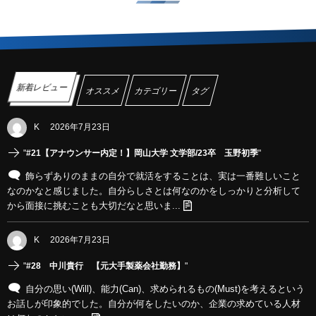
新着レビュー
オススメ
カテゴリー
タグ
K
2026年7月23日
"
#21【アナウンサー内定！】岡山大学 文学部/23卒 玉野初季
"
飾らずありのままの自分で就活をすることは、実は一番難しいこと
なのかなと感じました。自分らしさとは何なのかをしっかりと分析して
から面接に挑むことも大切だなと思いま...
K
2026年7月23日
"
#28 中川貴行 【元大手製薬会社勤務】
"
自分の思い(Will)、能力(Can)、求められるもの(Must)を考えるという
お話しが印象的でした。自分が何をしたいのか、企業の求めている人材