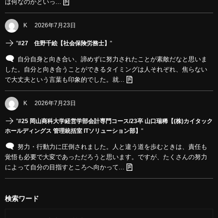
は何なのかといっ...
K
2026年7月23日
"
#27 住野千絵【社会保険労務士】
"
自分自身と向き合い、諦めずに努力されたことが素敵だなと思いま
した。自分と向き合うことができるタイミングは人それぞれ、焦らない
で大丈夫という言葉も印象的でした。就...
K
2026年7月23日
"
#25 岡山商科大学経営学部会計専門コース/23卒 山口瑞稀【(株)カイタック
ホールディングス 管理統括室 ITソリューション部】
"
努力・行動力に圧倒されました。人と違う道を歩むときは、責任も
覚悟も必要で大変であっただろうと思います。ですが、たくさんの努力
によって自分の目指すところへ向かって...
検索ワード