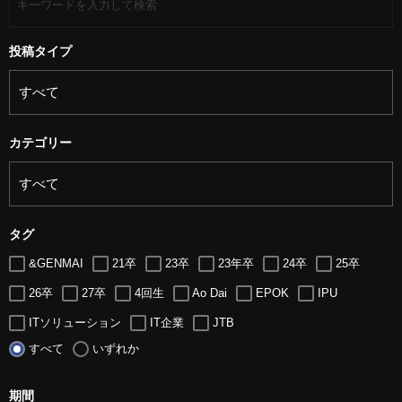
投稿タイプ
カテゴリー
タグ
&GENMAI
21卒
23卒
23年卒
24卒
25卒
26卒
27卒
4回生
Ao Dai
EPOK
IPU
ITソリューション
IT企業
JTB
すべて
いずれか
LUGZ ENTERTAINMENT
Lugz&Jera
MBA
SE
serio
TCC
Web交流会
Web説明会
web面接
期間