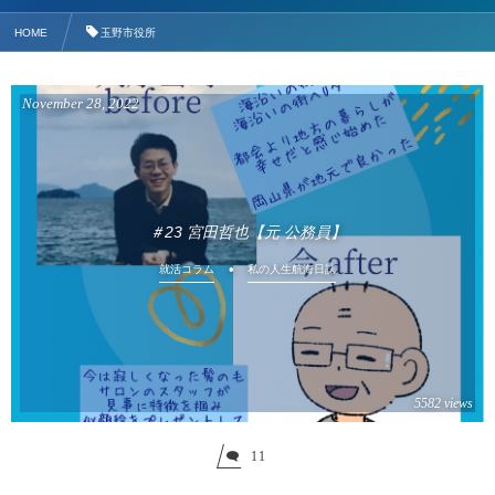
HOME
玉野市役所
November
28
,
2022
＃23 宮田哲也【元 公務員】
就活コラム
私の人生航海日誌
5582 views
11