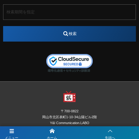
アート
アイスダンス選手
アステラス製薬
アナウンサー
アナウンサー内定
アパレル
インターンシップ
インフルエンサー
うらじゃ
検索
エスタカヤ
えすたかや
エスタカヤ電子工業
エンジニア
エンジニアリング
おかやまWeb交流会
おしゃれ
オンライン
カイタック
キーエンス
キーエンス流性弱説経営
キーエンス解剖
キャリアチェンジ
クリスマス
コンセプトシナジー
サッカー
サ活
システムエンジニア
ズーム配信
セリオ株式会社
セレクトショップ
ダンサー
デザイン
テレビ
テレビせとうち
テレビマン
テレビ局
〒700-0822
ナカシマプロペラ
ナカシマプロペラ株式会社
岡山市北区表町1-10-34山陽ビル2階
Y&I Communication.LABO
ノートルダム
ノートルダム清心
お電話でのお問合わせはこちら
ノートルダム清心女子大学
パーソナルカラー診断
メニュー
ホーム
先頭へ