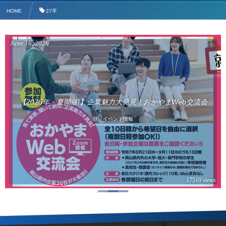
HOME
27卒
June
16
,
2026
【2026年・夏開催!】企業魅力大発見！おかやまWeb交流会
就活イベント情報
17510 views