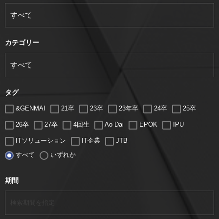
カテゴリー
タグ
&GENMAI
21卒
23卒
23年卒
24卒
25卒
26卒
27卒
4回生
Ao Dai
EPOK
IPU
ITソリューション
IT企業
JTB
すべて
いずれか
LUGZ ENTERTAINMENT
Lugz&Jera
MBA
SE
serio
TCC
Web交流会
Web説明会
web面接
期間
アート
アイスダンス選手
アステラス製薬
アナウンサー
アナウンサー内定
アパレル