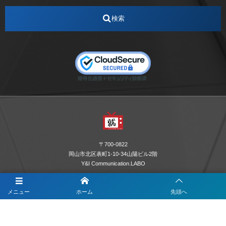
インターンシップ
インフルエンサー
うらじゃ
検索
エスタカヤ
えすたかや
エスタカヤ電子工業
エンジニア
エンジニアリング
おかやまWeb交流会
おしゃれ
オンライン
カイタック
キーエンス
キーエンス流性弱説経営
キーエンス解剖
キャリアチェンジ
クリスマス
コンセプトシナジー
サッカー
サ活
システムエンジニア
ズーム配信
セリオ株式会社
セレクトショップ
ダンサー
デザイン
テレビ
テレビせとうち
テレビマン
テレビ局
〒700-0822
ナカシマプロペラ
ナカシマプロペラ株式会社
岡山市北区表町1-10-34山陽ビル2階
Y&I Communication.LABO
ノートルダム
ノートルダム清心
お電話でのお問合わせはこちら
ノートルダム清心女子大学
パーソナルカラー診断
メニュー
ホーム
先頭へ
086-234-8963
ファッション
フィギュアスケート
フットサル
フローク・アドバイザリー
プログラマー
プロペラ
受付時間 10:00〜17:00(平日)