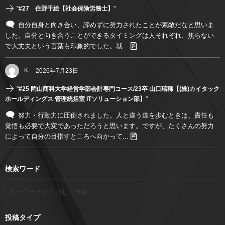
"
#27 住野千絵【社会保険労務士】
"
自分自身と向き合い、諦めずに努力されたことが素敵だなと思いま
した。自分と向き合うことができるタイミングは人それぞれ、焦らない
で大丈夫という言葉も印象的でした。就...
K
2026年7月23日
"
#25 岡山商科大学経営学部会計専門コース/23卒 山口瑞稀【(株)カイタック
ホールディングス 管理統括室 ITソリューション部】
"
努力・行動力に圧倒されました。人と違う道を歩むときは、責任も
覚悟も必要で大変であっただろうと思います。ですが、たくさんの努力
によって自分の目指すところへ向かって...
検索ワード
投稿タイプ