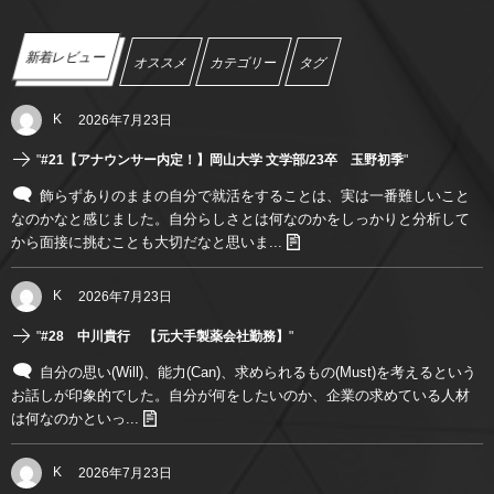
新着レビュー
オススメ
カテゴリー
タグ
K
2026年7月23日
"
#21【アナウンサー内定！】岡山大学 文学部/23卒 玉野初季
"
飾らずありのままの自分で就活をすることは、実は一番難しいこと
なのかなと感じました。自分らしさとは何なのかをしっかりと分析して
から面接に挑むことも大切だなと思いま...
K
2026年7月23日
"
#28 中川貴行 【元大手製薬会社勤務】
"
自分の思い(Will)、能力(Can)、求められるもの(Must)を考えるという
お話しが印象的でした。自分が何をしたいのか、企業の求めている人材
は何なのかといっ...
K
2026年7月23日