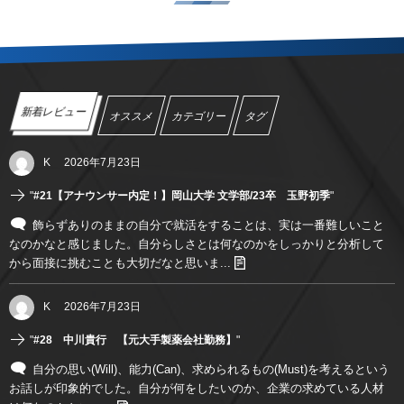
新着レビュー
オススメ
カテゴリー
タグ
K
2026年7月23日
"
#21【アナウンサー内定！】岡山大学 文学部/23卒 玉野初季
"
飾らずありのままの自分で就活をすることは、実は一番難しいこと
なのかなと感じました。自分らしさとは何なのかをしっかりと分析して
から面接に挑むことも大切だなと思いま...
K
2026年7月23日
"
#28 中川貴行 【元大手製薬会社勤務】
"
自分の思い(Will)、能力(Can)、求められるもの(Must)を考えるという
お話しが印象的でした。自分が何をしたいのか、企業の求めている人材