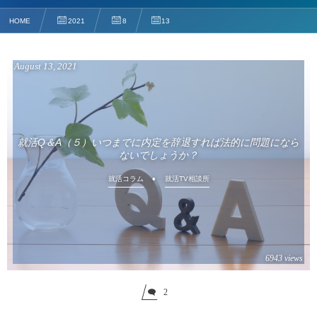
HOME
2021
8
13
August
13
,
2021
就活Q＆A（５）いつまでに内定を辞退すれば法的に問題になら
ないでしょうか？
就活コラム
就活TV相談所
6943 views
2