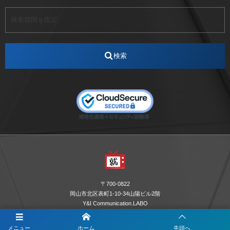
アート
アイスダンス選手
アステラス製薬
アナウンサー
アナウンサー内定
アパレル
インターンシップ
インフルエンサー
うらじゃ
検索
エスタカヤ
えすたかや
エスタカヤ電子工業
エンジニア
エンジニアリング
おかやまWeb交流会
おしゃれ
オンライン
カイタック
キーエンス
キーエンス流性弱説経営
キーエンス解剖
キャリアチェンジ
クリスマス
コンセプトシナジー
サッカー
サ活
システムエンジニア
ズーム配信
セリオ株式会社
セレクトショップ
ダンサー
デザイン
テレビ
テレビせとうち
テレビマン
テレビ局
〒700-0822
ナカシマプロペラ
ナカシマプロペラ株式会社
岡山市北区表町1-10-34山陽ビル2階
Y&I Communication.LABO
ノートルダム
ノートルダム清心
お電話でのお問合わせはこちら
ノートルダム清心女子大学
パーソナルカラー診断
メニュー
ホーム
先頭へ