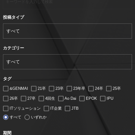
投稿タイプ
カテゴリー
タグ
&GENMAI
21卒
23卒
23年卒
24卒
25卒
26卒
27卒
4回生
Ao Dai
EPOK
IPU
ITソリューション
IT企業
JTB
すべて
いずれか
LUGZ ENTERTAINMENT
Lugz&Jera
MBA
SE
serio
TCC
Web交流会
Web説明会
web面接
期間