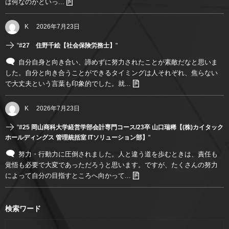
は何なのかといっ...
K
2026年7月23日
"
#27 住野千絵【社会保険労務士】
"
自分自身と向き合い、諦めずに努力されたことが素敵だなと思いま
した。自分と向き合うことができるタイミングは人それぞれ、焦らない
で大丈夫という言葉も印象的でした。就...
K
2026年7月23日
"
#25 岡山商科大学経営学部会計専門コース/23卒 山口瑞稀【(株)カイタック
ホールディングス 管理統括室 ITソリューション部】
"
努力・行動力に圧倒されました。人と違う道を歩むときは、責任も
覚悟も必要で大変であっただろうと思います。ですが、たくさんの努力
によって自分の目指すところへ向かって...
検索ワード