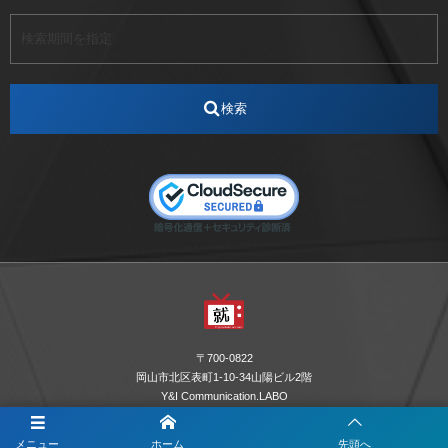
アート
アイスダンス選手
アステラス製薬
アナウンサー
アナウンサー内定
アパレル
インターンシップ
インフルエンサー
うらじゃ
検索
エスタカヤ
えすたかや
エスタカヤ電子工業
エンジニア
エンジニアリング
おかやまWeb交流会
おしゃれ
オンライン
カイタック
キーエンス
キーエンス流性弱説経営
キーエンス解剖
キャリアチェンジ
クリスマス
コンセプトシナジー
サッカー
サ活
システムエンジニア
ズーム配信
セリオ株式会社
セレクトショップ
ダンサー
デザイン
テレビ
テレビせとうち
テレビマン
テレビ局
〒700-0822
ナカシマプロペラ
ナカシマプロペラ株式会社
岡山市北区表町1-10-34山陽ビル2階
Y&I Communication.LABO
ノートルダム
ノートルダム清心
お電話でのお問合わせはこちら
ノートルダム清心女子大学
パーソナルカラー診断
メニュー
ホーム
先頭へ