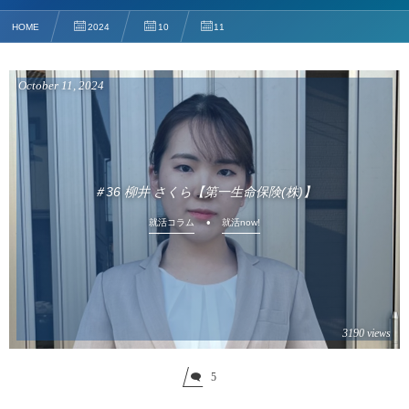
HOME
2024
10
11
October
11
,
2024
＃36 柳井 さくら【第一生命保険(株)】
就活コラム
就活now!
3190 views
5