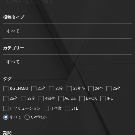
投稿タイプ
カテゴリー
タグ
&GENMAI
21卒
23卒
23年卒
24卒
25卒
26卒
27卒
4回生
Ao Dai
EPOK
IPU
ITソリューション
IT企業
JTB
すべて
いずれか
LUGZ ENTERTAINMENT
Lugz&Jera
MBA
SE
serio
TCC
Web交流会
Web説明会
web面接
期間