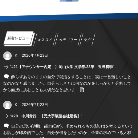
新着レビュー
オススメ
カテゴリー
タグ
K
2026年7月23日
"
#21【アナウンサー内定！】岡山大学 文学部/23卒 玉野初季
"
飾らずありのままの自分で就活をすることは、実は一番難しいこと
なのかなと感じました。自分らしさとは何なのかをしっかりと分析して
から面接に挑むことも大切だなと思いま...
K
2026年7月23日
"
#28 中川貴行 【元大手製薬会社勤務】
"
自分の思い(Will)、能力(Can)、求められるもの(Must)を考えるという
お話しが印象的でした。自分が何をしたいのか、企業の求めている人材