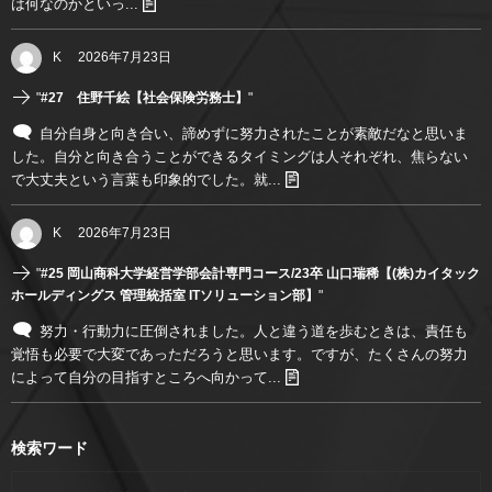
は何なのかといっ...
K
2026年7月23日
"
#27 住野千絵【社会保険労務士】
"
自分自身と向き合い、諦めずに努力されたことが素敵だなと思いま
した。自分と向き合うことができるタイミングは人それぞれ、焦らない
で大丈夫という言葉も印象的でした。就...
K
2026年7月23日
"
#25 岡山商科大学経営学部会計専門コース/23卒 山口瑞稀【(株)カイタック
ホールディングス 管理統括室 ITソリューション部】
"
努力・行動力に圧倒されました。人と違う道を歩むときは、責任も
覚悟も必要で大変であっただろうと思います。ですが、たくさんの努力
によって自分の目指すところへ向かって...
検索ワード