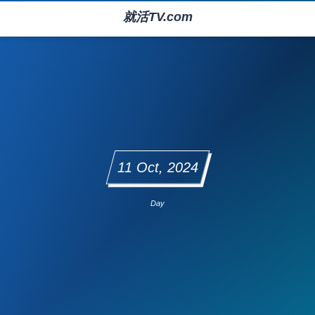
就活TV.com
11 Oct, 2024
Day