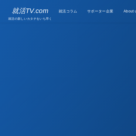
Supporter
就活TV.com
就活コラム
Column
サポーター企業
About 
companies
就活の新しいカタチをいち早く