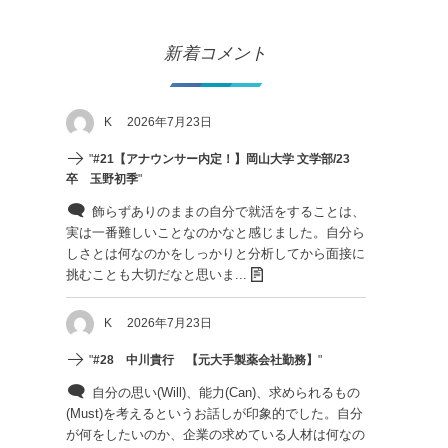
新着コメント
K
2026年7月23日
"
#21【アナウンサー内定！】岡山大学 文学部/23
卒 玉野初季
"
飾らずありのままの自分で就活をすることは、
実は一番難しいことなのかなと感じました。自分ら
しさとは何なのかをしっかりと分析してから面接に
挑むことも大切だなと思いま...
K
2026年7月23日
"
#28 中川貴行 【元大手製薬会社勤務】
"
自分の思い(Will)、能力(Can)、求められるもの
(Must)を考えるというお話しが印象的でした。自分
が何をしたいのか、企業の求めている人材は何なの