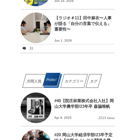
Jun 16, 2026
【ラジオ＃11】田中麻衣〜人事
が語る「自分の言葉で伝える」
重要性〜
Jun 1, 2026
31
Picks!
月間人気
カテゴリー
タグ
#40【院庄林業株式会社入社】岡
山大学農学部/23年卒 森脇唯帆
Apr 8, 2025
2513 views
#20 岡山大学経済学部/23卒予定