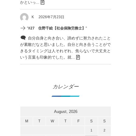
かといっ...
K
2026年7月23日
"
#27 住野千絵【社会保険労務士】
"
自分自身と向き合い、諦めずに努力されたこと
が素敵だなと思いました。自分と向き合うことがで
きるタイミングは人それぞれ、焦らないで大丈夫と
いう言葉も印象的でした。就...
カレンダー
August, 2026
M
T
W
T
F
S
S
1
2